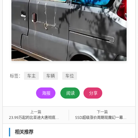
车主
车辆
车位
标签：
海报
阅读
分享
上一篇
下一篇
23.99万起的比亚迪大唐彻底卖爆：第三方统计大定或超6万台
SSD超级涨价周期现魔幻一幕：PCIe 5.0居然比4.0便宜！
相关推荐