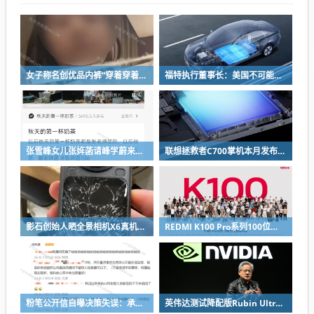
女子称名创优品内裤“穿着穿着掉了”让其颜面尽失 品牌方客服回应：已启动紧急调查
福特执行董事长：美国不可能永远把中国车企挡在门外 进来也有信心击败
张雪峰女儿张姩菡请峰学蔚来员工喝立秋奶茶 往年都是张雪峰买单
联想拯救者C700掌机本月发布：掌中玩3A 畅玩9小时不插电
影石创始人晒全景相机X6真机：硬扛一颗子弹没穿透
REDMI K100 Pro系列100位工程师代表亮相：设计、工程K90原班人马操刀
粉笔公开信自曝决策失误：承认鸡贼 蹭热度 舍不得成本想多收钱
英伟达测试降配版Rubin Ultra GPU：HBM短缺下芯片厂商如何破局