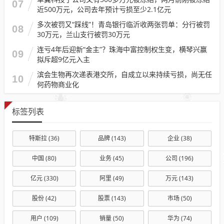
07
近500万元，公司去年预计亏损至少2.1亿元
多次被罚又“踩线”！青岛银行临沂收两张罚单：分行被罚
08
30万元，兰山支行被罚30万元
连亏4年后迎新“金主”？珠海中富控制权生变，横琴兴赢
09
拟斥超9亿元入主
滨会生物再次递表港交所，自成立以来持续亏损，尚无任
10
何药物商业化
标签列表
特斯拉
(36)
品牌
(143)
企业
(38)
中国
(80)
业务
(45)
公司
(196)
亿元
(330)
阿里
(49)
万元
(143)
股份
(42)
股票
(143)
市场
(50)
用户
(109)
销量
(50)
华为
(74)