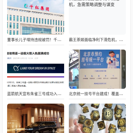
董事长儿子增持违规被罚！千红制药市值128亿，半年净赚2.58亿却踩雷信托5年
霸王茶姬面临净利下滑危机，急需策略调整与谋变
蓝箭航天宣布朱雀三号成功入轨，技术突破五大项，深入排查回收失败原因
北京统一挂号平台建成！覆盖近300家二三甲医院号源