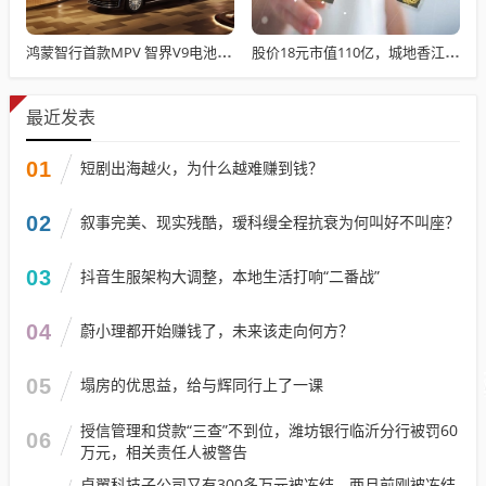
鸿蒙智行首款MPV 智界V9电池信息曝光：WLTC最远续航223km
股价18元市值110亿，城地香江却被查出连续7季财报失真
最近发表
01
短剧出海越火，为什么越难赚到钱？
02
叙事完美、现实残酷，瑷科缦全程抗衰为何叫好不叫座？
03
抖音生服架构大调整，本地生活打响“二番战”
04
蔚小理都开始赚钱了，未来该走向何方？
05
塌房的优思益，给与辉同行上了一课
授信管理和贷款“三查”不到位，潍坊银行临沂分行被罚60
06
万元，相关责任人被警告
卓翼科技子公司又有300多万元被冻结，两月前刚被冻结