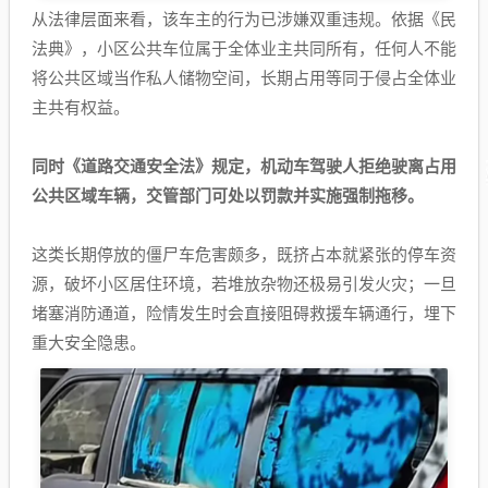
从法律层面来看，该车主的行为已涉嫌双重违规。依据《民
法典》，小区公共车位属于全体业主共同所有，任何人不能
将公共区域当作私人储物空间，长期占用等同于侵占全体业
主共有权益。
同时《道路交通安全法》规定，机动车驾驶人拒绝驶离占用
公共区域车辆，交管部门可处以罚款并实施强制拖移。
这类长期停放的僵尸车危害颇多，既挤占本就紧张的停车资
源，破坏小区居住环境，若堆放杂物还极易引发火灾；一旦
堵塞消防通道，险情发生时会直接阻碍救援车辆通行，埋下
重大安全隐患。