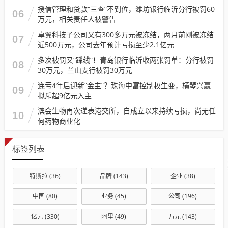
授信管理和贷款“三查”不到位，潍坊银行临沂分行被罚60
06
万元，相关责任人被警告
卓翼科技子公司又有300多万元被冻结，两月前刚被冻结
07
近500万元，公司去年预计亏损至少2.1亿元
多次被罚又“踩线”！青岛银行临沂收两张罚单：分行被罚
08
30万元，兰山支行被罚30万元
连亏4年后迎新“金主”？珠海中富控制权生变，横琴兴赢
09
拟斥超9亿元入主
滨会生物再次递表港交所，自成立以来持续亏损，尚无任
10
何药物商业化
标签列表
特斯拉
(36)
品牌
(143)
企业
(38)
中国
(80)
业务
(45)
公司
(196)
亿元
(330)
阿里
(49)
万元
(143)