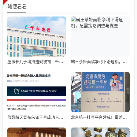
随便看看
董事长儿子增持违规被罚！千红制药市值128亿，半年净赚2.58亿却踩雷信托5年
霸王茶姬面临净利下滑危机，急需策略调整与谋变
蓝箭航天宣布朱雀三号成功入轨，技术突破五大项，深入排查回收失败原因
北京统一挂号平台建成！覆盖近300家二三甲医院号源