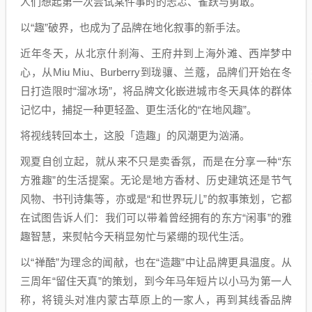
人们想起第一次尝试某件事时的忐忑、雀跃与勇敢。
以“趣”破界，也成为了品牌在地化叙事的新手法。
近年冬天，从北京什刹海、王府井到上海外滩、西岸梦中
心，从Miu Miu、Burberry到珑骧、兰蔻，品牌们开始在冬
日打造限时“溜冰场”，将品牌文化嵌进城市冬天具体的群体
记忆中，捕捉一种更轻盈、更生活化的“在地风趣”。
将视线转回本土，这股「造趣」的风潮更为汹涌。
观夏自创立起，就从来不只是卖香氛，而是在分享一种“东
方雅趣”的生活提案。无论是地方香材、历史建筑还是节气
风物、书刊诗集等，亦或是“和世界玩儿”的叙事策划，它都
在试图告诉人们：我们可以带着曾经拥有的东方“闲事”的雅
趣智慧，来熨帖今天稍显匆忙与紧绷的现代生活。
以“禅酷”为理念的闻献，也在“造趣”中让品牌更具温度。从
三周年“留住天真”的策划，到今年马年短片以小马为第一人
称，将镜头对准内蒙古草原上的一家人，再到其线香品牌