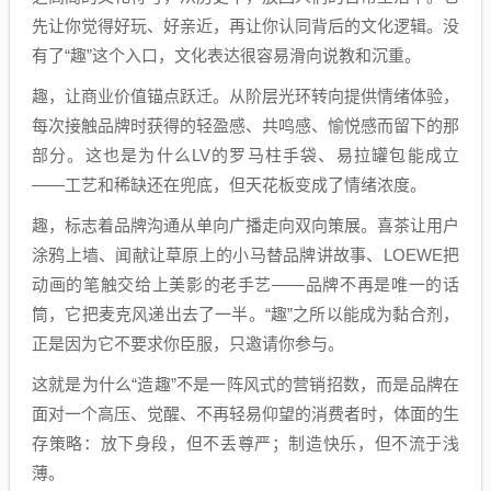
先让你觉得好玩、好亲近，再让你认同背后的文化逻辑。没
有了“趣”这个入口，文化表达很容易滑向说教和沉重。
趣，让商业价值锚点跃迁。从阶层光环转向提供情绪体验，
每次接触品牌时获得的轻盈感、共鸣感、愉悦感而留下的那
部分。这也是为什么LV的罗马柱手袋、易拉罐包能成立
——工艺和稀缺还在兜底，但天花板变成了情绪浓度。
趣，标志着品牌沟通从单向广播走向双向策展。喜茶让用户
涂鸦上墙、闻献让草原上的小马替品牌讲故事、LOEWE把
动画的笔触交给上美影的老手艺——品牌不再是唯一的话
筒，它把麦克风递出去了一半。“趣”之所以能成为黏合剂，
正是因为它不要求你臣服，只邀请你参与。
这就是为什么“造趣”不是一阵风式的营销招数，而是品牌在
面对一个高压、觉醒、不再轻易仰望的消费者时，体面的生
存策略：放下身段，但不丢尊严；制造快乐，但不流于浅
薄。