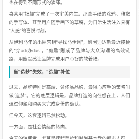
也在得到不同形式的演绎。
喜茶用“拙趣”完成了一次审美内生。那些手绘的涂鸦、稚嫩
的手写体、甚至用户随手画下的草稿，为日常生活注入具有
“人感”的喜悦时刻。
从伊利马年的出圈营销“寻找马伊琍”，到阿迪达斯最近接梗
的“穿adi办das”，“癫趣”则成了品牌与大众沟通的高效链
路，用幽默感让品牌完成用户心智的软着陆。
当“造梦”失效，“造趣”补位
过去，品牌特别是高端、奢侈品品牌，最得心应手的策略叫
做”造梦”。它的底层逻辑是，品牌打造的向往感在上，人们
通过仰望和购买来完成身份的确认。
但今天，这套逻辑已然松动。
一方面，是社会情绪的转向。
今天的消费者，尤其是撑起美妆和时尚基本盘的都市人群，