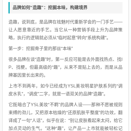
品牌如何“造趣”：挖掘本味，构建境界
造趣，说到底，是品牌在祛魅时代重新学会的一门手艺——
让人愿意靠近的手艺。当它从一种营销手段上升为品牌策
略，执行的逻辑就必须从“临时起意”转向“系统构建”。
第一步：挖掘骨子里的那丝“本味”
很多品牌在谈“造趣”时，第一反应可能是去外面找热点、找I
P、找梗。但最高级的“趣”，从来不是贴上去的，而是从品
牌基因里长出来的。
上市不到两年，如今已经成为YSL美妆明星护肤系列的“调
皮水乳”，“调皮”二字，就是一语双关的品牌“造趣”。
它既暗合了YSL美妆“不羁”的品牌人设——那种不愿被规则
束缚的劲儿，又把原本枯燥的“还原肌肤平整度”的功效，翻
译成了一句“人话”，似乎在说：“别让皮肤看起来太闷，给它
加点灵动的生气。”这种“趣”，让产品一上市就能被轻松记