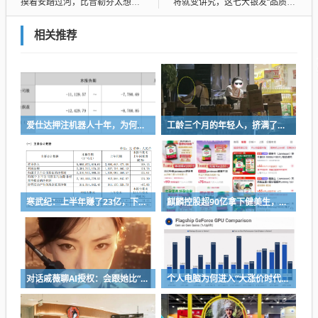
摸着安踏过河，比音勒芬太想有一个自己的始祖鸟了
将就变讲究，这七大银发“品质消费”正在爆发
相关推荐
爱仕达押注机器人十年，为何陷入亏损困局？
工龄三个月的年轻人，挤满了折扣零食店
寒武纪：上半年赚了23亿，下半年要看交付
麒麟控股超90亿拿下健美生，为何超300亿资本一周内“疯抢”VMS？
对话戚薇聊AI授权：会跟她比“演技”，都市甜宠留给我来演
个人电脑为何进入“大涨价时代”？