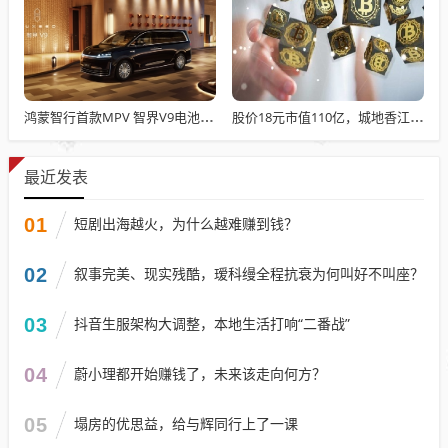
鸿蒙智行首款MPV 智界V9电池信息曝光：WLTC最远续航223km
股价18元市值110亿，城地香江却被查出连续7季财报失真
最近发表
01
短剧出海越火，为什么越难赚到钱？
02
叙事完美、现实残酷，瑷科缦全程抗衰为何叫好不叫座？
03
抖音生服架构大调整，本地生活打响“二番战”
04
蔚小理都开始赚钱了，未来该走向何方？
05
塌房的优思益，给与辉同行上了一课