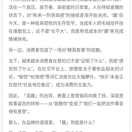
活在一个高压、高节奏、高密度的日常里。人在持续紧绷的
状态下，对“再来一剂崇高感”的接收逐渐开始关闭。“趣”在
今天，是一种极具韧性的生存哲学。当成年人把毛绒挂件拴
在通勤包上，这不是“长不大”，而是用低成本的“趣”来完成
情绪快充。
另一边，消费者完成了一场对“精英叙事”的祛魅。
当下，越来越多消费者在意的已不是“证明了什么”，而是“感
觉到了什么”。在社交平台上，即便是关于奢侈品相关的讨
论，“愉悦”“松弛感”等词汇浓度也在大幅攀升，“快乐”本身正
在取代“社会地位象征”，成为消费的主驱力。
因此，「造趣」的出现，表面上是营销风向换了挡，深层是
叙事姿态的转移——从“我教你”变成了“我们一起把这件事变
得有意思”。
那么，在品牌的语境里，「趣」到底是什么？