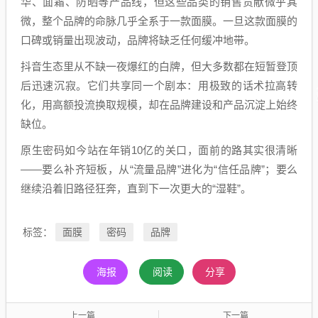
华、面霜、防晒等产品线，但这些品类的销售贡献微乎其
微，整个品牌的命脉几乎全系于一款面膜。一旦这款面膜的
口碑或销量出现波动，品牌将缺乏任何缓冲地带。
抖音生态里从不缺一夜爆红的白牌，但大多数都在短暂登顶
后迅速沉寂。它们共享同一个剧本：用极致的话术拉高转
化，用高额投流换取规模，却在品牌建设和产品沉淀上始终
缺位。
原生密码如今站在年销10亿的关口，面前的路其实很清晰
——要么补齐短板，从“流量品牌”进化为“信任品牌”；要么
继续沿着旧路径狂奔，直到下一次更大的“湿鞋”。
面膜
密码
品牌
标签：
海报
阅读
分享
上一篇
下一篇