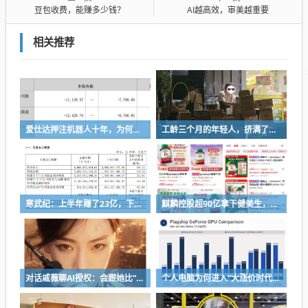
豆包收费，能赚多少钱？
AI越高效，审美越重要
相关推荐
爱仕达押注机器人十年，为何陷入亏损困局？
工龄三个月的年轻人，挤满了折扣零食店
寒武纪：上半年赚了23亿，下半年要看交付
麒麟控股超90亿拿下健美生，为何超300亿资本一周内“疯抢”VMS？
对话戚薇聊AI授权：会跟她比“演技”，都市甜宠留给我来演
个人电脑为何进入“大涨价时代”？