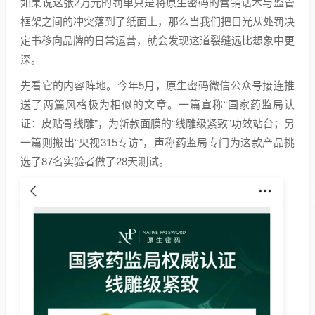
如果说这张2万元的罚单只是将原生密码的营销话术与监管
框架之间的冲突落到了纸面上，那么当我们把目光从处罚决
定书移向品牌的日常运营，就会发现这道裂缝远比想象中更
深。
先看它的内容阵地。今年5月，原生密码微信公众号接连推
送了两篇风格极为相似的文章。一篇宣称“国家药监局认
证：皮贴骨线雕”，为新款面膜的“线雕级紧致”功效站台；另
一篇则搬出“央视315专访”，声称药监局专门为这款产品挑
选了87名实验者做了28天测试。