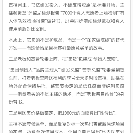
直播间里，"3亿研发投入，不破皮增胶原"是标准开场，主
播频繁拿"药监局检测报告""7000个真人志愿者上脸检测""有
人体功效检验报告"做背书，屏幕同步滚动检测数据和真人
使用前后对比案例。
本质上，它卖的不是护肤品，而是一个"在家做院线"的替代
方案——而这恰恰是目标客群最愿意买单的故事。
二是老板和高管轮番上阵，把"卖货"包装成"创始人宠粉"。
"集团创始人""品牌主理人""研发总监""营销总监"轮番坐到镜
头前，打着老板空降送福利的旗号全天多时段直播。助播在
场外配合情绪烘托，整套节奏走的是信任感而非纯叫卖感
——消费者买的不是主播的话术，而是"老板亲自站台"的身
份背书。
三是用医美价格做锚定，把1980元的面膜算出"性价比"。
主播不靠夸张逼单，而是反复对标一次热玛吉或胶原炮项目
的花费，折算单次使用成本，让用户自己得出"比去医美划