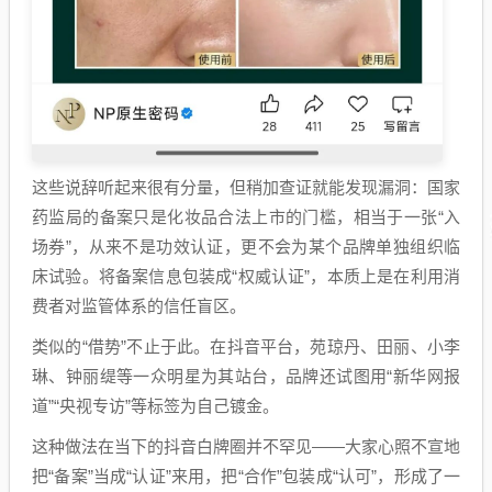
这些说辞听起来很有分量，但稍加查证就能发现漏洞：国家
药监局的备案只是化妆品合法上市的门槛，相当于一张“入
场券”，从来不是功效认证，更不会为某个品牌单独组织临
床试验。将备案信息包装成“权威认证”，本质上是在利用消
费者对监管体系的信任盲区。
类似的“借势”不止于此。在抖音平台，苑琼丹、田丽、小李
琳、钟丽缇等一众明星为其站台，品牌还试图用“新华网报
道”“央视专访”等标签为自己镀金。
这种做法在当下的抖音白牌圈并不罕见——大家心照不宣地
把“备案”当成“认证”来用，把“合作”包装成“认可”，形成了一