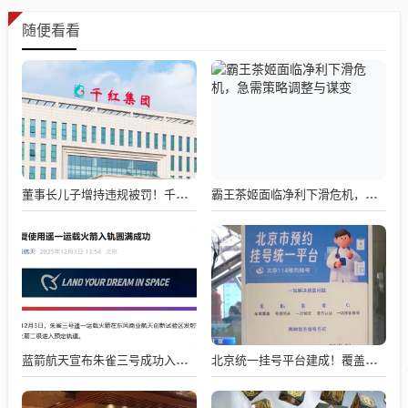
随便看看
董事长儿子增持违规被罚！千红制药市值128亿，半年净赚2.58亿却踩雷信托5年
霸王茶姬面临净利下滑危机，急需策略调整与谋变
蓝箭航天宣布朱雀三号成功入轨，技术突破五大项，深入排查回收失败原因
北京统一挂号平台建成！覆盖近300家二三甲医院号源