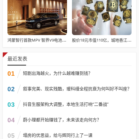
鸿蒙智行首款MPV 智界V9电池信息曝光：WLTC最远续航223km
股价18元市值110亿，城地香江却被查出连续7季财报失真
最近发表
01
短剧出海越火，为什么越难赚到钱？
02
叙事完美、现实残酷，瑷科缦全程抗衰为何叫好不叫座？
03
抖音生服架构大调整，本地生活打响“二番战”
04
蔚小理都开始赚钱了，未来该走向何方？
05
塌房的优思益，给与辉同行上了一课