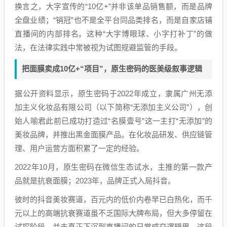
换言之，大字宣传的“10亿+”并非该单品销售额，而是品牌
全盘业绩；“销冠”也不是全平台同品类排名，而是自家店铺
直播间的内部排名。这种“大字博眼球、小字打补丁”的做
法，在法律实践中常被视为试图规避监管的手段。
把面膜卖成10亿+“项目”，原生密码的医美级叙事逻辑
据公开资料显示，原生密码于2022年成立，隶属广州无添
加主义化妆品有限公司（以下简称“无添加主义公司”），创
始人喻君此前已成功打造过“名膜壹号”这一主打“无添加”的
美妆品牌，并推出黑金面膜产品。在化妆品研发、供应链管
理、用户运营方面积累了一定的经验。
2022年10月，原生密码在微信生态试水，主推的第一款产
品就是抗衰面膜；2023年，品牌正式入局抖音。
彼时的抖音美妆赛道，百元内的低价内卷早已白热化，而千
元以上的高端抗衰赛道虽不乏国际大牌布局，但大多停留在
试探阶段，并未真正下沉到直播间的日常成交逻辑里。这段