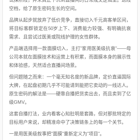
空档，给了原生密码生长的空间。
品牌从起步就放弃了低价竞争，直接切入千元高客单区间，
将目标客群锁定在50岁上下、消费能力较强、有明确抗衰
需求、且尝试过医美或院线护理的女性群体。
产品端选择用一款面膜切入，主打"家用医美级抗衰"——母
公司本就在面膜技术和运营上有积累，而面膜本身的展示性
和体验感，天然适合直播间场景。
但问题随之而来：一个毫无知名度的新品牌，定价直逼国际
大牌，在起盘初期几乎不可能请到能把它卖动的一线达人。
原生密码的解法是——硬靠自播把货卖出去，而且卖到了亿
级GMV。
这套自播打法，业内看客心知肚明是套路，但对那批特定的
目标用户来说，却精准命中了决策链条上的每一个关节。
一是用医美级叙事把"面膜"重新定义为"项目"。