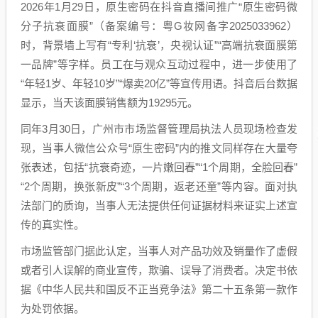
2026年1月29日，原生密码在抖音直播间推广“原生密码微
分子抗衰面膜”（备案编号：粤G妆网备字2025033962）
时，背景墙上写有“专利‘抗衰’，央视认证”“高端抗衰面膜第
一品牌”等字样。员工在与观众互动过程中，进一步使用了
“年轻1岁、年轻10岁”“爆卖20亿”等宣传用语。抖音后台数据
显示，当天该面膜销售额为19295元。
同年3月30日，广州市市场监督管理局执法人员现场检查发
现，当事人微信公众号“原生密码”内的推文同样存在大量夸
张表述，包括“抗衰奇迹，一片嫩回春”“1个周期，全脸回春”
“2个周期，换张新皮”“3个周期，返老还童”等内容。面对执
法部门的质询，当事人无法提供任何证据材料来证实上述宣
传的真实性。
市场监管部门据此认定，当事人对产品功效及销量作了虚假
或者引人误解的商业宣传，欺骗、误导了消费者。决定书依
据《中华人民共和国反不正当竞争法》第二十五条第一款作
为处罚依据。