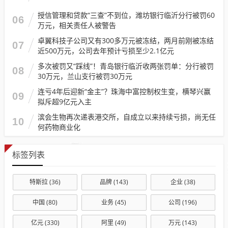
授信管理和贷款“三查”不到位，潍坊银行临沂分行被罚60
06
万元，相关责任人被警告
卓翼科技子公司又有300多万元被冻结，两月前刚被冻结
07
近500万元，公司去年预计亏损至少2.1亿元
多次被罚又“踩线”！青岛银行临沂收两张罚单：分行被罚
08
30万元，兰山支行被罚30万元
连亏4年后迎新“金主”？珠海中富控制权生变，横琴兴赢
09
拟斥超9亿元入主
滨会生物再次递表港交所，自成立以来持续亏损，尚无任
10
何药物商业化
标签列表
特斯拉
(36)
品牌
(143)
企业
(38)
中国
(80)
业务
(45)
公司
(196)
亿元
(330)
阿里
(49)
万元
(143)