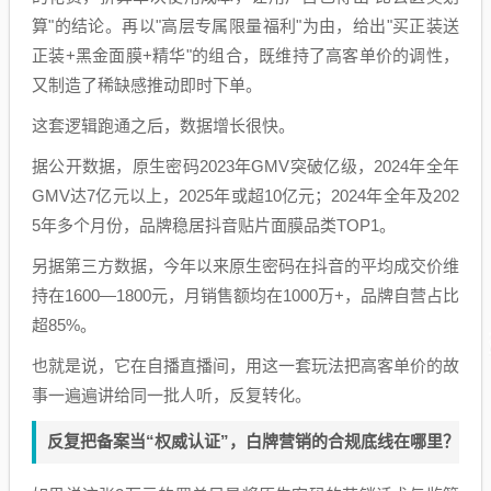
算"的结论。再以"高层专属限量福利"为由，给出"买正装送
正装+黑金面膜+精华"的组合，既维持了高客单价的调性，
又制造了稀缺感推动即时下单。
这套逻辑跑通之后，数据增长很快。
据公开数据，原生密码2023年GMV突破亿级，2024年全年
GMV达7亿元以上，2025年或超10亿元；2024年全年及202
5年多个月份，品牌稳居抖音贴片面膜品类TOP1。
另据第三方数据，今年以来原生密码在抖音的平均成交价维
持在1600—1800元，月销售额均在1000万+，品牌自营占比
超85%。
也就是说，它在自播直播间，用这一套玩法把高客单价的故
事一遍遍讲给同一批人听，反复转化。
反复把备案当“权威认证”，白牌营销的合规底线在哪里？