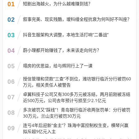
01
短剧出海越火，为什么越难赚到钱？
02
叙事完美、现实残酷，瑷科缦全程抗衰为何叫好不叫座？
03
抖音生服架构大调整，本地生活打响“二番战”
04
蔚小理都开始赚钱了，未来该走向何方？
05
塌房的优思益，给与辉同行上了一课
授信管理和贷款“三查”不到位，潍坊银行临沂分行被罚60
06
万元，相关责任人被警告
卓翼科技子公司又有300多万元被冻结，两月前刚被冻结
07
近500万元，公司去年预计亏损至少2.1亿元
多次被罚又“踩线”！青岛银行临沂收两张罚单：分行被罚
08
30万元，兰山支行被罚30万元
连亏4年后迎新“金主”？珠海中富控制权生变，横琴兴赢
09
拟斥超9亿元入主