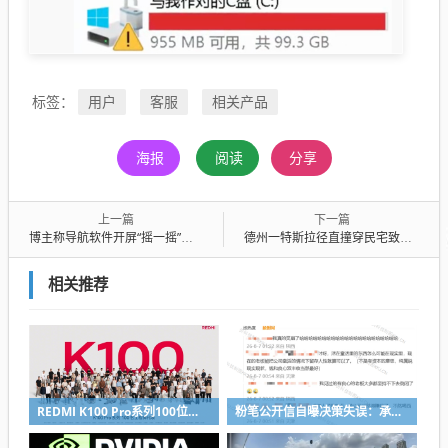
用户
客服
相关产品
标签：
海报
阅读
分享
上一篇
下一篇
博主称导航软件开屏“摇一摇”广告影响行车安全 客服：能关、正在改进
德州一特斯拉径直撞穿民宅致一人身亡 司机称事发时开着Autopilot
相关推荐
REDMI K100 Pro系列100位工程师代表亮相：设计、工程K90原班人马操刀
粉笔公开信自曝决策失误：承认鸡贼 蹭热度 舍不得成本想多收钱