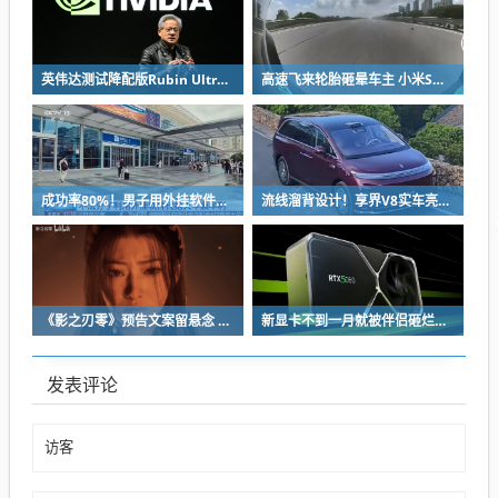
英伟达测试降配版Rubin Ultra GPU：HBM短缺下芯片厂商如何破局
高速飞来轮胎砸晕车主 小米SU7自动断电呼叫120 全程半小时救回一命
成功率80%！男子用外挂软件抢12306火车票：牟利2万多被判刑
流线溜背设计！享界V8实车亮相：增程版最大续航339km
《影之刃零》预告文案留悬念 玩家：要反向跳票
新显卡不到一月就被伴侣砸烂：小哥哀叹如此脆弱
发表评论