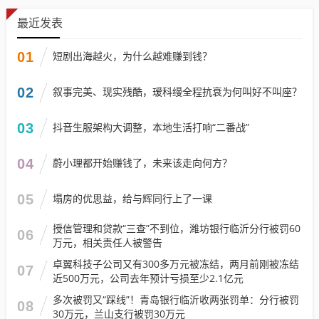
最近发表
01
短剧出海越火，为什么越难赚到钱？
02
叙事完美、现实残酷，瑷科缦全程抗衰为何叫好不叫座？
03
抖音生服架构大调整，本地生活打响“二番战”
04
蔚小理都开始赚钱了，未来该走向何方？
05
塌房的优思益，给与辉同行上了一课
授信管理和贷款“三查”不到位，潍坊银行临沂分行被罚60
06
万元，相关责任人被警告
卓翼科技子公司又有300多万元被冻结，两月前刚被冻结
07
近500万元，公司去年预计亏损至少2.1亿元
多次被罚又“踩线”！青岛银行临沂收两张罚单：分行被罚
08
30万元，兰山支行被罚30万元