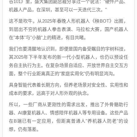
谷101》里，盛大集团副总裁分享过一个说法："硬件产品、
机器人产品，在深圳，甚至可以一天迭代三次。"
这不是吹牛。从2025年春晚人形机器人《秧BOT》出圈，
到层出不穷的机器人拳击表演、马拉松大赛，国产机器人
在"本体"与"小脑"上的精进，有目共睹。
我们也要清醒地认识到，即便是国内备受瞩目的宇树科技，
其2025年下半年发布的新一代小型机器人，也仍以预设任
务自主执行为主。在复杂场景自适应、开放世界自主交互方
面，整个行业距离真正的"家庭实用化"仍有明显鸿沟。
具身智能代表着长期方向，但养老场景对安全性、实用性和
成本的要求，远高于对人形外观的执念。
所以，一些厂商从更刚性的需求出发，推出了外骨骼助行
器、AI康复机器人、情感陪伴机器人等专用设备。这些产品
在B端已有一定应用，但距离普通人"养机器人防老"的设
想，仍有落差。