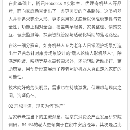
在此基础上，腾讯Robotics X实验室、优理奇机器人等品
牌，面向家庭场景走出了一条更务实的产品路线。这类机器
人并非追求完全人形，更多采用轮式底盘以保障稳定性与安
全性；功能上相对全面，覆盖叫早服务、家务整理、情感交
互、健康监测等，探索智能管家与适老化辅助的落地路径。
在这一细分赛道，如身机器人专为老年人日常照护场景打造
出世界首款针对康养场景设计的"载人轮椅人形机器人"，除
满足吃饭、喂药等基本高频需求外，还能辅助运动出行、辅
助康复，用创新形态展示了养老照护机器人真正走入家庭的
可能性。
技术向好的势头明显，需求也在持续激发。但理想与现实之
间，沟壑仍在。
02 理想丰满，现实为何"难产"
居家养老是当下的主流观念。据京东消费及产业发展研究院
调研，64.4%的老人更倾向于在家中安度晚年，其次是占比