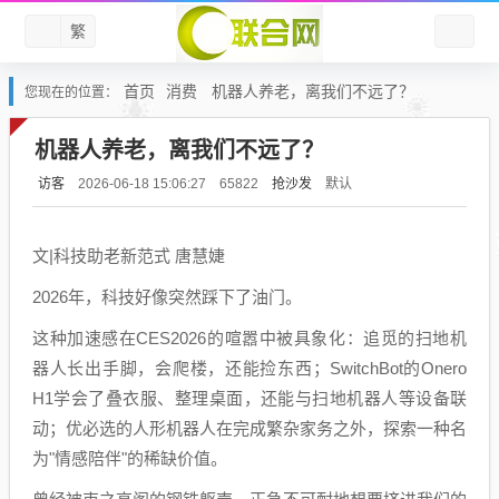
繁
首页
消费
机器人养老，离我们不远了？
您现在的位置：
机器人养老，离我们不远了？
访客
抢沙发
默认
2026-06-18 15:06:27
65822
文|科技助老新范式 唐慧婕
2026年，科技好像突然踩下了油门。
这种加速感在CES2026的喧嚣中被具象化：追觅的扫地机
器人长出手脚，会爬楼，还能捡东西；SwitchBot的Onero
H1学会了叠衣服、整理桌面，还能与扫地机器人等设备联
动；优必选的人形机器人在完成繁杂家务之外，探索一种名
为"情感陪伴"的稀缺价值。