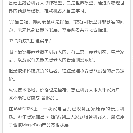
基础上融合机器人动作模型；二是世界模型，通过对物理世
界的预测与建模，推动机器人自主学习。
"黑猫白猫，抓到老鼠就是好猫。"数据和模型并非割裂的问
题，未来具身智能的发展，需要两者共同融合推进。
03 "钢铁护工"谁买单？
眼下最需要养老照护机器人的，有三类：养老机构、中产家
庭，以及家有失能失智老人的普通刚需家庭。
但最依赖科技减负的后者，往往最难承受智能设备的高昂定
价。
纵使技术落地，价格也是桎梏。想让机器人走入千家万户，
就不能把它做成"奢侈品"。
在AWE2026上，一众家电巨头已嗅到居家康养的长期机
遇。海尔智家推出"海娃"系列三大家庭服务机器人，魔法原
子也携MagicDog产品亮相参展……