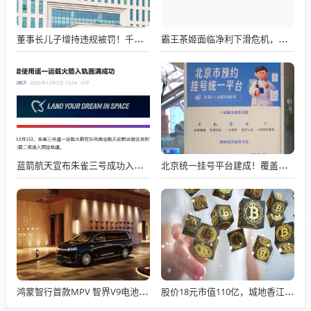
董事长儿子增持违规被罚！千红制药市值128亿，半年净赚2.58亿却踩雷信托5年
霸王茶姬面临净利下滑危机，急需策略调整与谋变
蓝箭航天宣布朱雀三号成功入轨，技术突破五大项，深入排查回收失败原因
北京统一挂号平台建成！覆盖近300家二三甲医院号源
鸿蒙智行首款MPV 智界V9电池信息曝光：WLTC最远续航223km
股价18元市值110亿，城地香江却被查出连续7季财报失真