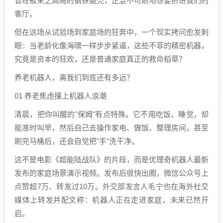
曾经被束之高阁的钢铁躯壳，正急不可耐地想要挤进我们的
客厅。
但在这场从试验场到家庭场的狂奔中，一个现实拷问愈发刺
眼：当老龄化像海啸一样步步紧逼，这些不菲的精密机器，
究竟是资本的狂欢，还是普通家庭真正的救命稻草？
养老机器人，离我们到底还有多远？
01 养老焦虑撞上机器人浪潮
清晨，把你叫醒的"保姆"有点特殊。它不用吃饭、睡觉，却
能准时叫早，然后自己去操作家电、做饭、整理房间，甚至
刷完马桶后，还会自觉把"手"洗干净。
这不是电影《超能陆战队》的片段，而是优理奇机器人最新
发布的家庭场景演示视频。发布后很快出圈，微信公众号上
点赞超7万、转发过10万。外交部发言人毛宁也在海外社交
媒体上转发并配文称：机器人正在走进家庭，未来已然开
启。