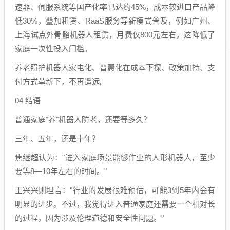
速器、伺服系统等国产化率已达约45%，成本较进口产品降
低30%，叠加租赁、RaaS服务等新模式普及，例如广州、
上海试点外骨骼机器人租赁，月费仅800元左右，这降低了
家庭一次性投入门槛。
养老照护机器人家电化、普惠化在成本下探、政策加持、支
付方式革新下，不再遥远。
04 结语
普通家庭"养"机器人防老，还要等多久？
三年、五年，还是十年？
焦继超认为："进入家庭场景能够作业的人形机器人，至少
要等8—10年左右的时间。"
王兴兴则坦言："行业的发展很难预估，可能3到5年内会有
明显的进步。不过，我觉得进入普通家庭还需要一个相对长
的过程，因为涉及伦理道德和安全性问题。"