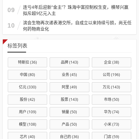
连亏4年后迎新“金主”？珠海中富控制权生变，横琴兴赢
09
拟斥超9亿元入主
滨会生物再次递表港交所，自成立以来持续亏损，尚无任
10
何药物商业化
标签列表
特斯拉
(36)
品牌
(143)
企业
(38)
中国
(80)
业务
(45)
公司
(196)
亿元
(330)
阿里
(49)
万元
(143)
股份
(42)
股票
(143)
市场
(50)
用户
(109)
销量
(50)
华为
(74)
模型
(108)
产品
(50)
小米
(73)
芯片
(40)
自己的
(36)
门店
(59)