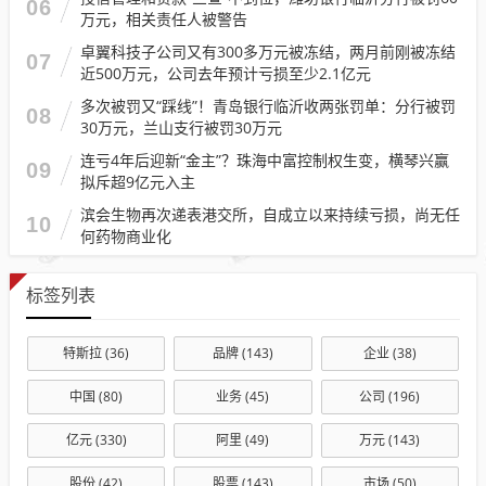
06
万元，相关责任人被警告
卓翼科技子公司又有300多万元被冻结，两月前刚被冻结
07
近500万元，公司去年预计亏损至少2.1亿元
多次被罚又“踩线”！青岛银行临沂收两张罚单：分行被罚
08
30万元，兰山支行被罚30万元
连亏4年后迎新“金主”？珠海中富控制权生变，横琴兴赢
09
拟斥超9亿元入主
滨会生物再次递表港交所，自成立以来持续亏损，尚无任
10
何药物商业化
标签列表
特斯拉
(36)
品牌
(143)
企业
(38)
中国
(80)
业务
(45)
公司
(196)
亿元
(330)
阿里
(49)
万元
(143)
股份
(42)
股票
(143)
市场
(50)