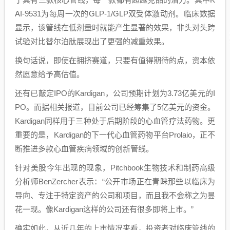
AI-9531为每周一次的GLP-1/GLP双受体激动剂。临床数据
显示，该管线在低剂量时就能产生显著的效果，非头对头跨
试验对比替尔泊肽展现出了更强的减重效果。
换句话说，即使在拥挤赛道，只要有值得期待的点，资本依
然愿意给予高估值。
还有已敲定IPO的Kardigan，公司预期计划为3.73亿美元的I
PO。而据相关报道，目前公司已经筹集了5亿美元的资金。
Kardigan同样用于三种处于后期阶段的心血管疗法药物。更
重要的是，Kardigan的下一代心血管药物平台Prolaio，正不
断推进多款心血管疾病领域的创新管线。
针对美股今年出现的现象，Pitchbook生物技术和制药高级
分析师BenZercher表示：“公开市场正在青睐那些以临床为
导向、专注于特定资产的公司和项目，而且我不会称之为昙
花一现。像Kardigan这样的公司还有很多即将上市。”
确实如此，从近几年的上市情况来看，投资者对临床管线的