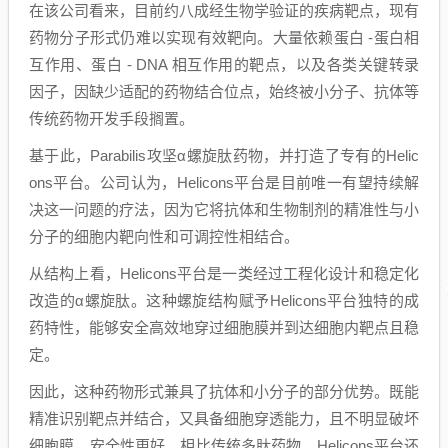
在该公司看来，目前约八成经生物学验证的疾病靶点，现有
药物分子形式仍难以实现有效靶向。大量依赖蛋白 -蛋白相
互作用、蛋白 - DNA 相互作用的靶点，以及各类关键转录
因子，因缺少适配的药物结合位点，始终被小分子、抗体等
传统药物开发手段搁置。
基于此，Parabilis攻坚α螺旋肽药物，并打造了专有的Helic
ons平台。公司认为，Helicons平台是目前唯一有望持续解
决这一问题的疗法，因为它将抗体和生物制剂的精准性与小
分子的细胞内靶向性和可调控性相结合。
从结构上看，Helicons平台是一类经过工程化设计和稳定化
改造的α螺旋肽。这种螺旋结构赋予Helicons平台独特的成
药特性，能够安全高效地穿过细胞膜并到达细胞内靶点且稳
定。
因此，这种药物形式兼具了抗体和小分子的部分优势。既能
精准识别靶点并结合，又具备细胞穿透能力，且不明显破坏
细胞膜，安全性更好。相比传统多肽药物，Helicons平台还