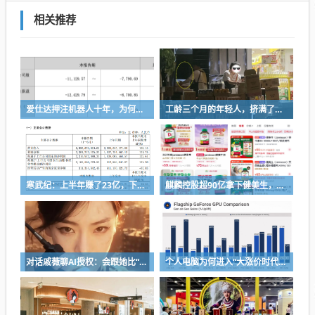
相关推荐
爱仕达押注机器人十年，为何陷入亏损困局？
工龄三个月的年轻人，挤满了折扣零食店
寒武纪：上半年赚了23亿，下半年要看交付
麒麟控股超90亿拿下健美生，为何超300亿资本一周内“疯抢”VMS？
对话戚薇聊AI授权：会跟她比“演技”，都市甜宠留给我来演
个人电脑为何进入“大涨价时代”？