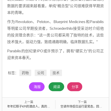
数据的要求越来越看重，单纯“概念型”公司很难获得早期资
本的青睐。
作为Revolution、Peloton、Blueprint Medicines和Parabilis
等明星公司早期投资者，Schroederthilo接受采访时介绍他
的投资理念表示：“这一类公司都采用了独特的技术，这些
技术强大，驱动力强，致癌通路明确，临床数据扎实。”
Parabilis的创纪录IPO或许预示了，拥有“硬实力”的公司正
迎来资本春天。
药物
公司
技术
标签：
海报
阅读
分享
上一篇
下一篇
年年扛粽子KPI的酒店人，真的不必这么累
空调市场低位运行是常态，回到高增长状态已无可能