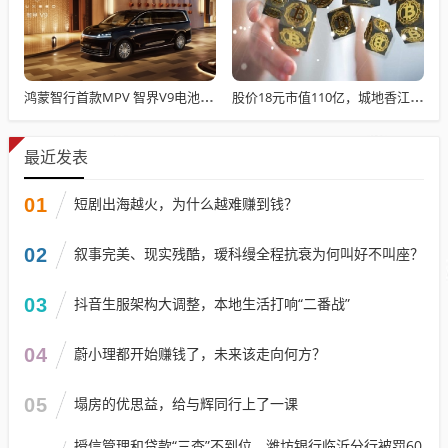
鸿蒙智行首款MPV 智界V9电池信息曝光：WLTC最远续航223km
股价18元市值110亿，城地香江却被查出连续7季财报失真
最近发表
01
短剧出海越火，为什么越难赚到钱？
02
叙事完美、现实残酷，瑷科缦全程抗衰为何叫好不叫座？
03
抖音生服架构大调整，本地生活打响“二番战”
04
蔚小理都开始赚钱了，未来该走向何方？
05
塌房的优思益，给与辉同行上了一课
授信管理和贷款“三查”不到位，潍坊银行临沂分行被罚60