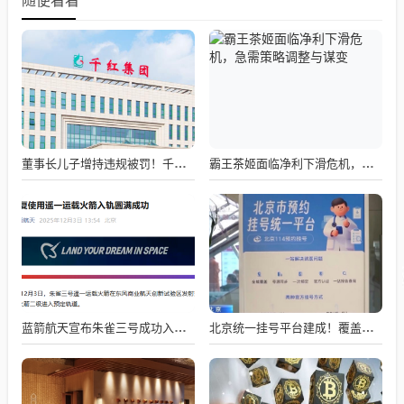
随便看看
董事长儿子增持违规被罚！千红制药市值128亿，半年净赚2.58亿却踩雷信托5年
霸王茶姬面临净利下滑危机，急需策略调整与谋变
蓝箭航天宣布朱雀三号成功入轨，技术突破五大项，深入排查回收失败原因
北京统一挂号平台建成！覆盖近300家二三甲医院号源