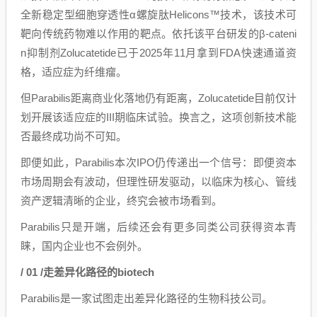
全新稳定型细胞穿透性α螺旋肽Helicons™技术，该技术可
靶向传统药物难以作用的靶点。依托该平台研发的β-cateni
n抑制剂Zolucatetide已于2025年11月拿到FDA快速通道资
格，适应症为纤维瘤。
但Parabilis距离商业化落地仍有距离，Zolucatetide目前仅计
划开展该适应症的III期临床试验。换言之，这项创新技术能
否最终成功尚不可知。
即便如此，Parabilis本次IPO仍传递出一个信号：即便资本
市场周期会有波动，但理性研发驱动，以临床为核心、管线
资产逻辑清晰的企业，终究会被市场看到。
Parabilis只是开端，后续还会有更多同类公司获得资本青
睐，国内企业也不会例外。
/ 01 /走差异化路径的biotech
Parabilis是一家试图走出差异化路径的生物科技公司。