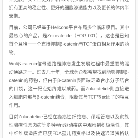
拥有更高的稳定性、更好的细胞渗透能力以及更长的体内半
衰期。
目前，公司已经基于Helicons平台布局多个临床项目。其中
最核心的产品，是Zolucatetide（FOG-001）。这也是已知
首个且唯一一个直接抑制β-catenin与TCF蛋白相互作用的药
物。
Wnt/β-catenin信号通路是肿瘤发生发展过程中最重要的驱
动通路之一。过去几十年，全球药企都希望找到能够抑制β-
catenin的药物，但由于β-catenin表面缺乏适合小分子结合
的口袋，这一靶点始终难以成药。而Zolucatetide则直接进
入细胞内部与β-catenin结合，阻断其与TCF转录因子的相互
作用。
目前Zolucatetide已经在瘢痕性纤维瘤、颅咽管瘤以及家族
性腺瘤性息肉病等多种Wnt驱动疾病中观察到积极活性，其
中纤维瘤适应症已获FDA孤儿药资格以及快速通道资格认