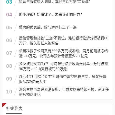
03
抖音生服架构大调整，本地生活打响“二番战”
04
蔚小理都开始赚钱了，未来该走向何方？
05
塌房的优思益，给与辉同行上了一课
授信管理和贷款“三查”不到位，潍坊银行临沂分行被罚60
06
万元，相关责任人被警告
卓翼科技子公司又有300多万元被冻结，两月前刚被冻结
07
近500万元，公司去年预计亏损至少2.1亿元
多次被罚又“踩线”！青岛银行临沂收两张罚单：分行被罚
08
30万元，兰山支行被罚30万元
连亏4年后迎新“金主”？珠海中富控制权生变，横琴兴赢
09
拟斥超9亿元入主
滨会生物再次递表港交所，自成立以来持续亏损，尚无任
10
何药物商业化
标签列表