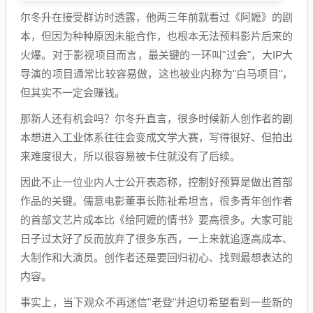
尔冬升在接受群访时透露，他两三年前就看过《阿嬷》的剧
本，但因为种种原因未能合作，也根本无法预料影片后来的
火爆。对于影视项目而言，最关键的一环叫"过会"，大IP大
导演的项目通常比较容易做，这也被业内称为"白马项目"，
但其实不一定会赚钱。
那新人还有机会吗？尔冬升直言，很多时候新人创作者的剧
本想进入工业体系往往会变成文学大赛，写得很好、但拍出
来难度很大，所以很容易被卡住就没有了后续。
因此不止一位业内人士公开表态称，控制好预算是做出首部
作品的关键。儒意电影董事长陈祉希坦言，很多青年创作者
的首部文艺片成本比《给阿嬷的情书》要高很多。大家可能
日子过太好了反而放弃了很多东西，一上来就追逐高成本、
大制作和大演员。创作者还是要回归初心、找到最想表达的
内容。
事实上，当下观众不再迷信"老登"并迫切希望看到一些新的