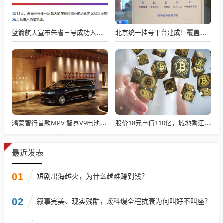
蓝箭航天宣布朱雀三号成功入轨，技术突破五大项，深入排查回收失败原因
北京统一挂号平台建成！覆盖近300家二三甲医院号源
鸿蒙智行首款MPV 智界V9电池信息曝光：WLTC最远续航223km
股价18元市值110亿，城地香江却被查出连续7季财报失真
最近发表
01
短剧出海越火，为什么越难赚到钱？
02
叙事完美、现实残酷，瑷科缦全程抗衰为何叫好不叫座？