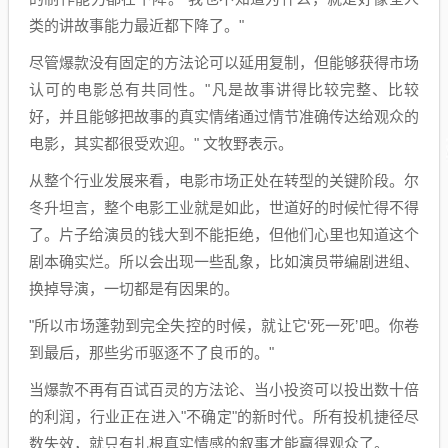
类的讲故事能力最近都下降了。"
尽管爆款没有固定的方法论可以延用复制，但能够获得市场
认可的电影总有共同性。"凡是故事讲得比较完整、比较
好，并且能够把故事的真实情绪通过情节准确传达给观众的
电影，其实都很受欢迎。" 文牧野表示。
从整个行业发展来看，电影市场正处在转型的关键阶段。尔
冬升坦言，整个电影工业就是如此，世道好的时候忙得不得
了。片子给演员的钱大到不能拒绝，但他们心里也知道这个
剧本确实烂。所以会出现一些乱象，比如演员带编剧进组、
换掉导演，一切都是有因果的。
"所以市场蓬勃到完全失控的时候，就让它‘死一死’吧。你卷
到最后，那些劣币驱逐不了良币的。"
当爆款不再有百试百灵的方法论、当小投资可以投出数十倍
的利润，行业正在进入"不确定"的新时代。所有投机捷径尽
数失效，就只有扎根真实情感的叙事才能赢得观众了。