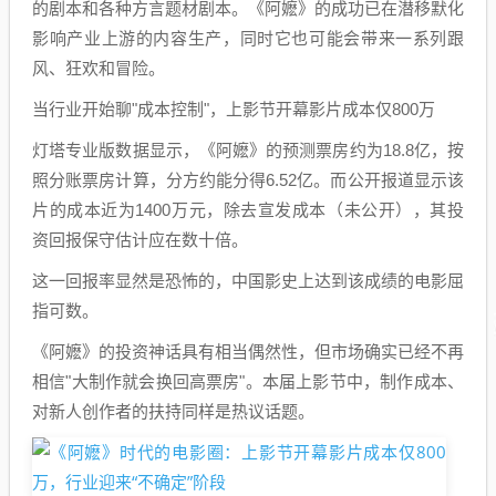
的剧本和各种方言题材剧本。《阿嬷》的成功已在潜移默化
影响产业上游的内容生产，同时它也可能会带来一系列跟
风、狂欢和冒险。
当行业开始聊"成本控制"，上影节开幕影片成本仅800万
灯塔专业版数据显示，《阿嬷》的预测票房约为18.8亿，按
照分账票房计算，分方约能分得6.52亿。而公开报道显示该
片的成本近为1400万元，除去宣发成本（未公开），其投
资回报保守估计应在数十倍。
这一回报率显然是恐怖的，中国影史上达到该成绩的电影屈
指可数。
《阿嬷》的投资神话具有相当偶然性，但市场确实已经不再
相信"大制作就会换回高票房"。本届上影节中，制作成本、
对新人创作者的扶持同样是热议话题。