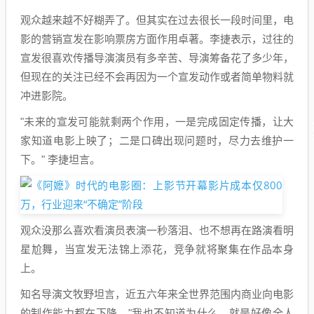
观众越来越不好糊弄了。但其实在过去很长一段时间里，电
影的营销宣发在影响票房方面作用卓著。李捷表示，过往的
宣发很喜欢传播导演演员有多辛苦、导演筹备花了多少年，
但现在的关注已经不会再因为一个宣发动作或者简单物料就
冲进影院。
"未来的宣发可能就剩两个作用，一是完成固定传播，让大
家知道电影上映了；二是口碑出现问题时，尽力去维护一
下。" 李捷坦言。
观众没那么喜欢看演员表演一秒落泪、也不想再在路演看明
星尬舞，当宣发无法锦上添花，竞争就将聚集在作品本身
上。
知名导演文牧野坦言，近五六年来全世界范围内商业向电影
的制作能力都在下降。"我也不知道为什么，就是好像全人