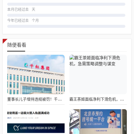
本月已经过去
天
今年已经过去
个月
随便看看
董事长儿子增持违规被罚！千红制药市值128亿，半年净赚2.58亿却踩雷信托5年
霸王茶姬面临净利下滑危机，急需策略调整与谋变