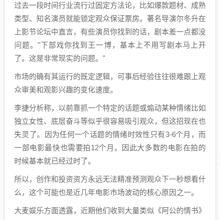
过去一段时间行业流行过固定方法论，比如爆款题材、成熟
类型、知名演员就能锁定观众保证票房。著名导演尔冬升在
上影节论坛中直言，有些演员你找到的话，剧本差一点都没
问题。"下部戏你找到王一博，基本上不用写剧本马上开
了。这是非常现实的问题。"
市场的确有其运行的既定逻辑，可事后经验往往很难跟上观
众审美和观影兴趣的变化速度。
李捷分析称，以前靠抓一个特定的话题或煽动某种情绪比如
独立女性、底层奋斗等似乎很容易吸引观众，但这招现在也
失灵了。因为任何一个话题的情绪时效性只有3-6个月，而
一部电影最快也需要拍12个月。因此大多数的电影在拍的
时候基本就已经过时了。
所以，创作和投资资方永远无法精准预测观众下一秒想看什
么，这个可能也是近几年电影市场波动的核心原因之一。
大麦娱乐方面透露，近期他们收到大量类似《阿公的情书》