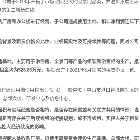
公司于2018年开拓了市场空间更大的全景门品类，并逐步拓展生态
要的第二增长曲线。
赁厂房和办公楼进行经营、子公司违规使用土地、扣非净利润连年下
的背景及租赁价格公允性、业绩真实性及可持续性等问题，
同时公司
。
造基地，主要用于淋浴房、全景门等产品的组装和浴室柜的生产，报
租金均为528.86万元。
根据双方于2021年5月签署的租赁协议，该厂
《国有建设用地使用权出让合同》，取得位于中山市港口镇胜隆社区的
基地、总部大楼、研发中心及信息中心。
面积与实际经营是否相符，是否存在闲置或与关联方共用的情形；说
司是否存在关于后续续租的衔接规划；如不再续租，实控人关于租赁
实控人经济状况的影响。
际控制人处收购厂房，拟使用募集资金建设生产基地、总部大楼、研