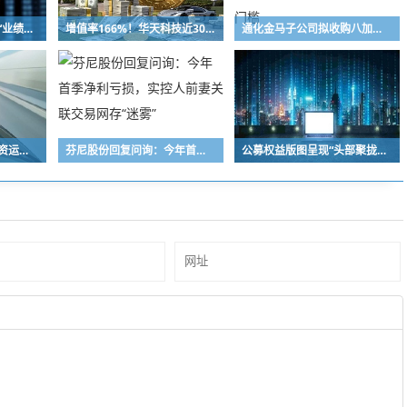
科技股震荡，产业更需“业绩叙事”
增值率166%！华天科技近30亿元并购下周上会，标的华羿微电曾终止IPO
通化金马子公司拟收购八加一控股权，标的身背五项失信记录，债务化解成交割前置门槛
根据投资者指令进行投资运作！长兴万乘私募及时任副总经理收警示函
芬尼股份回复问询：今年首季净利亏损，实控人前妻关联交易网存“迷雾”
公募权益版图呈现“头部聚拢、中小深耕”格局 百亿级主动权益基金扩容至72只，16家公募主动权益规模突破千亿元