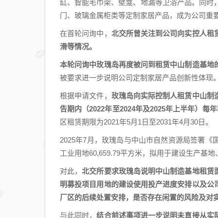
缸、智能毛巾架、壁龛、地漏等卫浴产品。同时，
门、玻璃金属柜类等定制家居产品，成为公司重
在首轮问询中，
北交所曾关注到公司向实控人租
滑等情况。
本轮问询中玫瑰岛再度被问到租赁中山制造基地
被要求进一步说明公司定制家居产品创新性体现
根据申请文件，
玫瑰岛向实际控制人租赁中山制
告期内（2022年至2024年及2025年上半年）每年
区租赁期限为2021年5月1日至2031年4月30日。
2025年7月，玫瑰岛与中山市自然资源局签署
工业用地60,659.79平方米，拟用于建设生产
对此，
北交所要求玫瑰岛说明中山制造基地租赁
明募投项目用地的建设使用投产进度安排以及公
厂区的后续处置安排，是否存在闲置的风险及对
与此同时，
结合前述事项进一步说明未直接从实