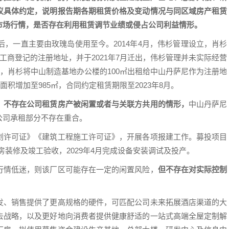
议具体约定，说明报告期各期租赁价格及变动情况与同区域房产租赁
市场行情，是否存在利用租赁调节业绩或侵占公司利益情形。
后，一直主要由玫瑰岛使用至今。2014年4月，伟杉管理设立，肖杉
工商登记的注册地址，并于2021年7月迁出，伟杉管理并未实际经营
立，肖杉将中山制造基地办公楼的100㎡出租给中山丹萨尼作为注册地
面积增加至985㎡，合同约定租赁期限至2023年8月。
，
不存在公司租赁房产被闲置或者与关联方共用的情形，
中山丹萨尼
公司承租部分不存在重合。
划许可证》《建筑工程施工许可证》，开展各项报建工作。募投项目
成厂房装修及竣工验收，2029年4月完成设备安装调试及投产。
行情低迷，则该厂区可能存在一定的闲置风险，
但不存在对实际控制
发、销售提供了更高规格的硬件，可匹配公司未来拓展酒店渠道的大
去战略，以及更好地向消费者提供健康舒适的一站式高端全屋定制解