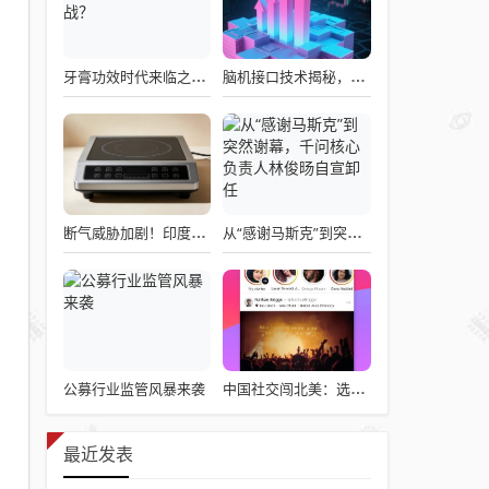
牙膏功效时代来临之际，企业应如何备战？
脑机接口技术揭秘，引领读心术革命的领跑者大盘点
断气威胁加剧！印度民众疯抢电磁炉 制造商将从中国空运部件
从“感谢马斯克”到突然谢幕，千问核心负责人林俊旸自宣卸任
公募行业监管风暴来袭
中国社交闯北美：选择远大于努力
最近发表