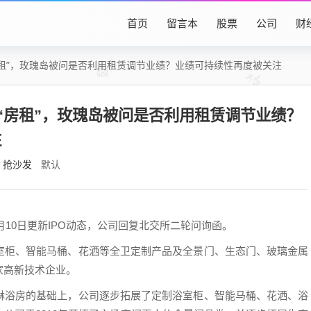
首页
留言本
股票
公司
财
房租”，玫瑰岛被问是否利用租赁调节业绩？业绩可持续性再度被关注
元“房租”，玫瑰岛被问是否利用租赁调节业绩？
注
抢沙发
默认
月10日更新IPO动态，公司回复北交所二轮问询函。
室柜、智能马桶、花洒等全卫定制产品及全景门、生态门、玻璃金属
家高新技术企业。
淋浴房的基础上，公司逐步拓展了定制浴室柜、智能马桶、花洒、浴