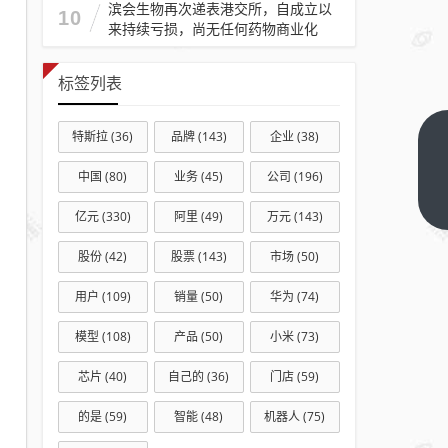
滨会生物再次递表港交所，自成立以
10
来持续亏损，尚无任何药物商业化
标签列表
特斯拉
(36)
品牌
(143)
企业
(38)
安联
锐视
中国
(80)
业务
(45)
公司
(196)
一季
下一
亿元
(330)
阿里
(49)
万元
(143)
篇
报
“填
股份
(42)
股票
(143)
市场
(50)
错
用户
(109)
销量
(50)
华为
(74)
数”
急更
模型
(108)
产品
(50)
小米
(73)
正！
芯片
(40)
自己的
(36)
门店
(59)
总资
产从
的是
(59)
智能
(48)
机器人
(75)
增长