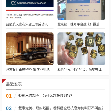
蓝箭航天宣布朱雀三号成功入轨，技术突破五大项，深入排查回收失败原因
北京统一挂号平台建成！覆盖近300家二三甲医院号源
鸿蒙智行首款MPV 智界V9电池信息曝光：WLTC最远续航223km
股价18元市值110亿，城地香江却被查出连续7季财报失真
最近发表
01
短剧出海越火，为什么越难赚到钱？
02
叙事完美、现实残酷，瑷科缦全程抗衰为何叫好不叫座？