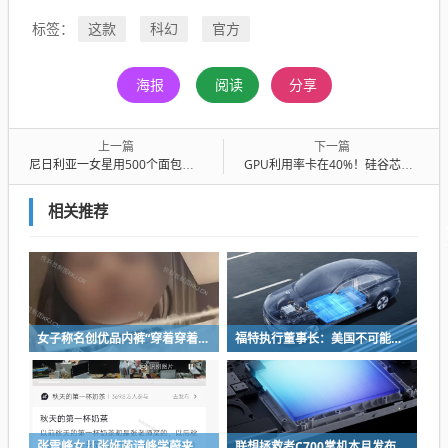
这款
科幻
官方
标签：
海报
阅读
分享
上一篇
下一篇
尼日利亚一女星用500个面包制成礼服 惊艳亮相电影奖 现场撕下一块大快朵颐
GPU利用率卡在40%！硅谷芯片大厂推出AI GPU计时芯片：时间误差直降100倍
相关推荐
女子称名创优品内裤“穿着穿着掉了”让其颜面尽失 品牌方客服回应：已启动紧急调查
福特执行董事长：美国不可能永远把中国车企挡在门外 进来也有信心击败
张雪峰女儿张姩菡请峰学蔚来员工喝立秋奶茶 往年都是张雪峰买单
联想拯救者C700掌机本月发布：掌中玩3A 畅玩9小时不插电