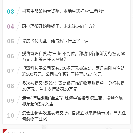
03
抖音生服架构大调整，本地生活打响“二番战”
04
蔚小理都开始赚钱了，未来该走向何方？
05
塌房的优思益，给与辉同行上了一课
授信管理和贷款“三查”不到位，潍坊银行临沂分行被罚60
06
万元，相关责任人被警告
卓翼科技子公司又有300多万元被冻结，两月前刚被冻结
07
近500万元，公司去年预计亏损至少2.1亿元
多次被罚又“踩线”！青岛银行临沂收两张罚单：分行被罚
08
30万元，兰山支行被罚30万元
连亏4年后迎新“金主”？珠海中富控制权生变，横琴兴赢
09
拟斥超9亿元入主
滨会生物再次递表港交所，自成立以来持续亏损，尚无任
10
何药物商业化