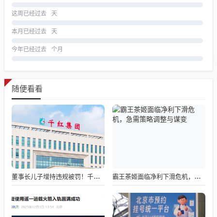
这周已经过去
天
本月已经过去
天
今年已经过去
个月
随便看看
董事长儿子增持违规被罚！千红制药市值128亿，半年净赚2.58亿却踩雷信托5年
霸王茶姬面临净利下滑危机，急需策略调整与谋变