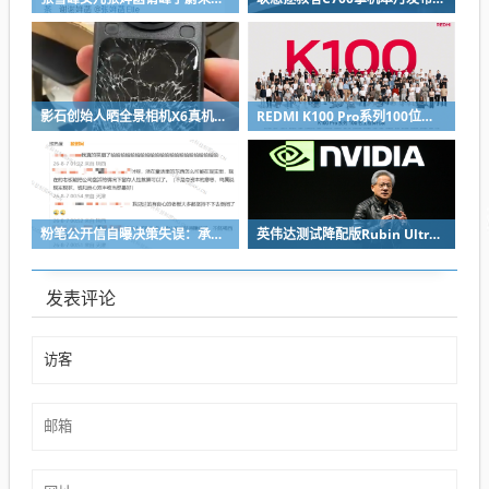
影石创始人晒全景相机X6真机：硬扛一颗子弹没穿透
REDMI K100 Pro系列100位工程师代表亮相：设计、工程K90原班人马操刀
粉笔公开信自曝决策失误：承认鸡贼 蹭热度 舍不得成本想多收钱
英伟达测试降配版Rubin Ultra GPU：HBM短缺下芯片厂商如何破局
发表评论