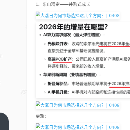
1、东山精密——并购式成长
更新：
别光