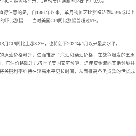
CPI报告将显示，3月份美国通胀率环比上升0.9%。
得注意的是，自1981年以来，单月物价环比涨幅达到0.9%或以上
大的环比涨幅——当时美国CPI同比涨幅曾超过9%。
CPI同比上涨3.3%，也将创下2024年4月以来最高水平。
的原油价格飙升，进而推高了汽油和柴油价格，在战争爆发的五周
前，汽油价格飙升已挤压了美国家庭预算，迫使资金流向其他领域并
将关键利率维持在较高水平更长时间，从而推高各类贷款的借贷成