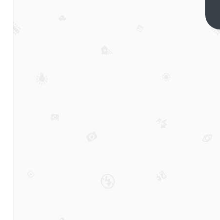
了董
宇
下一
篇
辉？