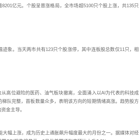
8201亿元。个股呈普涨格局，全市场超5100只个股上涨，共135只
迹象。当天两市共有123只个股涨停，其中连板股总数仅11只，相
金从高位避险的医药、油气板块撤离，全面涌入以AI为代表的科技成
的梯队完整，首板数量众多，表明该方向的短期情绪高涨。趋势股方
构资金主导。
可能大幅上涨，成为历史上通胀飙升幅度最大的月份之一。据媒体对经