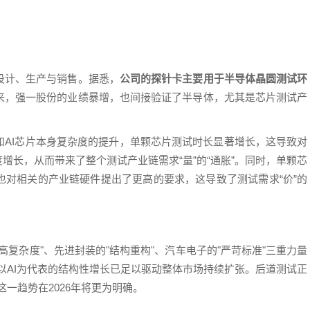
设计、生产与销售。据悉，
公司的探针卡主要用于半导体晶圆测试环
来，强一股份的业绩暴增，也间接验证了半导体，尤其是芯片测试产
和AI芯片本身复杂度的提升，单颗芯片测试时长显著增长，这导致对
增长，从而带来了整个测试产业链需求“量”的“通胀”。同时，单颗芯
也对相关的产业链硬件提出了更高的要求，这导致了测试需求“价”的
"高复杂度"、先进封装的"结构重构"、汽车电子的"严苛标准"三重力量
。以AI为代表的结构性增长已足以驱动整体市场持续扩张。后道测试正
这一趋势在2026年将更为明确。