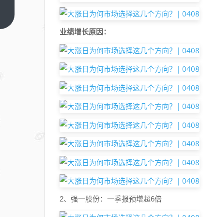
骂
Oracle
上一篇
冷
业绩增长原因：
血：
这封
裁员
信，
给所
有老
板和
HR敲
响了
警钟
2、强一股份：一季报预增超6倍