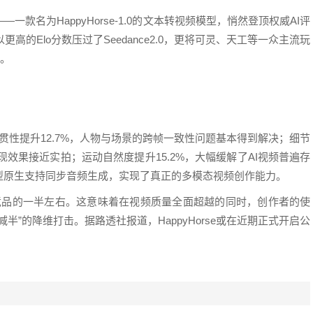
款名为HappyHorse-1.0的文本转视频模型，悄然登顶权威AI评
ena排行榜，以更高的Elo分数压过了Seedance2.0，更将可灵、天工等一众主流玩
”。
面连贯性提升12.7%，人物与场景的跨帧一致性问题基本得到解决；细节
现效果接近实拍；运动自然度提升15.2%，大幅缓解了AI视频普遍存
型原生支持同步音频生成，实现了真正的多模态视频创作能力。
核心竞品的一半左右。这意味着在视频质量全面超越的同时，创作者的使
”的降维打击。据路透社报道，HappyHorse或在近期正式开启公