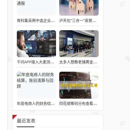
骨科集采两中选企业破产失联 官方罕见通报
泸天化“三合一”高管王斌辞职：高管变动叠加财务、业绩双重压力，公司进入阶段性调整期
千问APP接入大麦测试“一句话买电影票”
太多人想教老铺黄金怎么做生意了
年底电商人的财务结算，账目清算与回顾
同花顺筹码分布查看详解攻略
最近发表