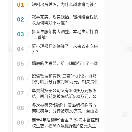
01
短剧出海越火，为什么越难赚到钱？
叙事完美、现实残酷，瑷科缦全程抗
02
衰为何叫好不叫座？
抖音生服架构大调整，本地生活打响
03
“二番战”
蔚小理都开始赚钱了，未来该走向何
04
方？
05
塌房的优思益，给与辉同行上了一课
授信管理和贷款“三查”不到位，潍坊
06
银行临沂分行被罚60万元，相关责任
人被警告
卓翼科技子公司又有300多万元被冻
07
结，两月前刚被冻结近500万元，公
司去年预计亏损至少2.1亿元
多次被罚又“踩线”！青岛银行临沂收
08
两张罚单：分行被罚30万元，兰山支
行被罚30万元
连亏4年后迎新“金主”？珠海中富控制
09
权生变，横琴兴赢拟斥超9亿元入主