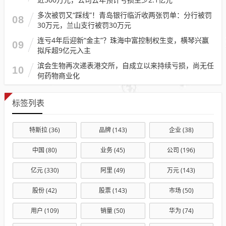
多次被罚又“踩线”！青岛银行临沂收两张罚单：分行被罚
08
30万元，兰山支行被罚30万元
连亏4年后迎新“金主”？珠海中富控制权生变，横琴兴赢
09
拟斥超9亿元入主
滨会生物再次递表港交所，自成立以来持续亏损，尚无任
10
何药物商业化
标签列表
特斯拉
(36)
品牌
(143)
企业
(38)
中国
(80)
业务
(45)
公司
(196)
亿元
(330)
阿里
(49)
万元
(143)
股份
(42)
股票
(143)
市场
(50)
用户
(109)
销量
(50)
华为
(74)