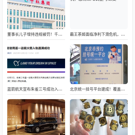
董事长儿子增持违规被罚！千红制药市值128亿，半年净赚2.58亿却踩雷信托5年
霸王茶姬面临净利下滑危机，急需策略调整与谋变
蓝箭航天宣布朱雀三号成功入轨，技术突破五大项，深入排查回收失败原因
北京统一挂号平台建成！覆盖近300家二三甲医院号源