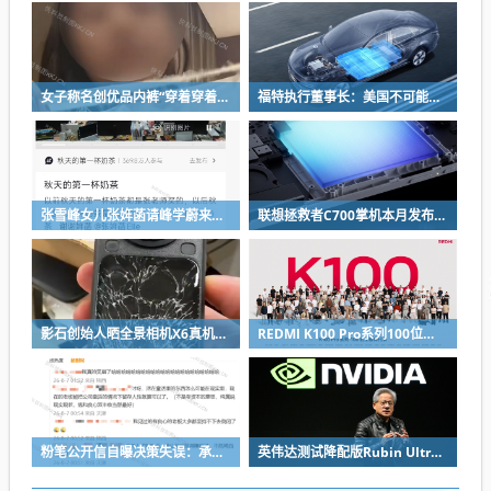
女子称名创优品内裤“穿着穿着掉了”让其颜面尽失 品牌方客服回应：已启动紧急调查
福特执行董事长：美国不可能永远把中国车企挡在门外 进来也有信心击败
张雪峰女儿张姩菡请峰学蔚来员工喝立秋奶茶 往年都是张雪峰买单
联想拯救者C700掌机本月发布：掌中玩3A 畅玩9小时不插电
影石创始人晒全景相机X6真机：硬扛一颗子弹没穿透
REDMI K100 Pro系列100位工程师代表亮相：设计、工程K90原班人马操刀
粉笔公开信自曝决策失误：承认鸡贼 蹭热度 舍不得成本想多收钱
英伟达测试降配版Rubin Ultra GPU：HBM短缺下芯片厂商如何破局