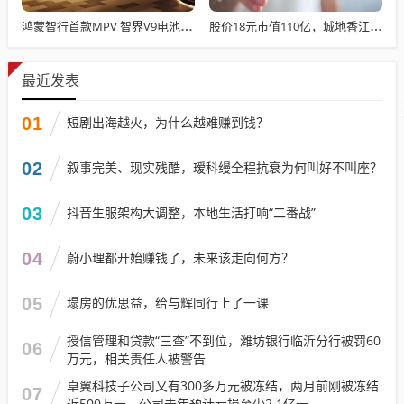
鸿蒙智行首款MPV 智界V9电池信息曝光：WLTC最远续航223km
股价18元市值110亿，城地香江却被查出连续7季财报失真
最近发表
01
短剧出海越火，为什么越难赚到钱？
02
叙事完美、现实残酷，瑷科缦全程抗衰为何叫好不叫座？
03
抖音生服架构大调整，本地生活打响“二番战”
04
蔚小理都开始赚钱了，未来该走向何方？
05
塌房的优思益，给与辉同行上了一课
授信管理和贷款“三查”不到位，潍坊银行临沂分行被罚60
06
万元，相关责任人被警告
卓翼科技子公司又有300多万元被冻结，两月前刚被冻结
07
近500万元，公司去年预计亏损至少2.1亿元