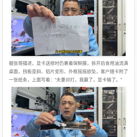
据张哥描述，显卡送修时仍裹着保鲜膜，拆开后食用油流满
桌面，挡板歪斜、铝片变形、外框摇摇欲坠，客户随卡附了
一张纸条，上面写着：“夫妻对打，我赢了，显卡输了。”