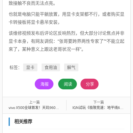
致接触不良而无法点亮。
也就是电脑只能平躺放置，用显卡支架都不行，或者购买显
卡转接板将显卡悬吊安装，
该维修视频发布后评论区反响热烈，但大部分讨论焦点并非
显卡本身，有网友调侃：“张哥要跨界两性专家了”“不能立起
來了，某种意义上跟这老哥状况一样”。
显卡
食用油
解气
标签：
海报
阅读
分享
上一篇
下一篇
vivo X500全球首发！天玑9600 Pro参数出炉：联发科最强Soc
IGN试玩《极限竞速：地平线6》爆赞系列最佳！被新干线顶到起飞
相关推荐