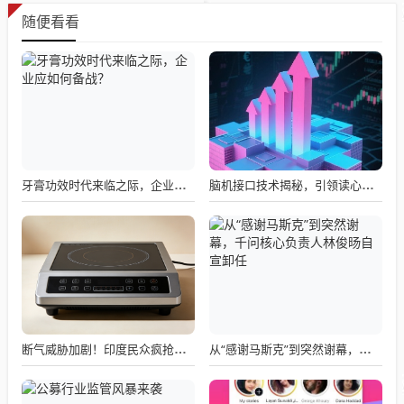
随便看看
牙膏功效时代来临之际，企业应如何备战？
脑机接口技术揭秘，引领读心术革命的领跑者大盘点
断气威胁加剧！印度民众疯抢电磁炉 制造商将从中国空运部件
从“感谢马斯克”到突然谢幕，千问核心负责人林俊旸自宣卸任