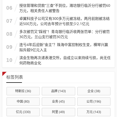
授信管理和贷款“三查”不到位，潍坊银行临沂分行被罚60
06
万元，相关责任人被警告
卓翼科技子公司又有300多万元被冻结，两月前刚被冻结
07
近500万元，公司去年预计亏损至少2.1亿元
多次被罚又“踩线”！青岛银行临沂收两张罚单：分行被罚
08
30万元，兰山支行被罚30万元
连亏4年后迎新“金主”？珠海中富控制权生变，横琴兴赢
09
拟斥超9亿元入主
滨会生物再次递表港交所，自成立以来持续亏损，尚无任
10
何药物商业化
标签列表
特斯拉
(36)
品牌
(143)
企业
(38)
中国
(80)
业务
(45)
公司
(196)
亿元
(330)
阿里
(49)
万元
(143)