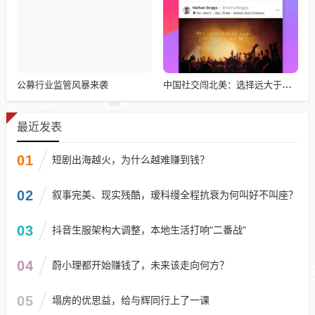
公募行业监管风暴来袭
中国社交闯北美：选择远大于努力
最近发表
01
短剧出海越火，为什么越难赚到钱？
02
叙事完美、现实残酷，瑷科缦全程抗衰为何叫好不叫座？
03
抖音生服架构大调整，本地生活打响“二番战”
04
蔚小理都开始赚钱了，未来该走向何方？
05
塌房的优思益，给与辉同行上了一课