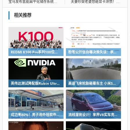
宝马发布氢能扁平化储存系统：新一代X5首搭 续航750km
夫妻吵架老婆怒砸显卡泄愤！不解气再浇食用油：张哥极限抢救还是成残疾
相关推荐
REDMI K100 Pro系列100位工程师代表亮相：设计、工程K90原班人马操刀
粉笔公开信自曝决策失误：承认鸡贼 蹭热度 舍不得成本想多收钱
英伟达测试降配版Rubin Ultra GPU：HBM短缺下芯片厂商如何破局
高速飞来轮胎砸晕车主 小米SU7自动断电呼叫120 全程半小时救回一命
成功率80%！男子用外挂软件抢12306火车票：牟利2万多被判刑
流线溜背设计！享界V8实车亮相：增程版最大续航339km