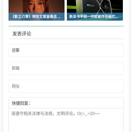
《影之刃零》预告文案留悬念 玩家：要反向跳票
新显卡不到一月就被伴侣砸烂：小哥哀叹如此脆弱
发表评论
快捷回复：