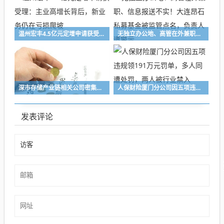
温州宏丰4.5亿元定增申请获受理：主业高增长背后，新业务仍在亏损爬坡
无独立办公地、高管在外兼职、信息报送不实！大连昂石私募基金被监管点名，负责人遭警示
深市存储产业链相关公司密集释放积极信号，业界看好行业高景气度持续性
人保财险厦门分公司因五项违规领191万元罚单，多人同遭处罚，两人被行业禁入
发表评论