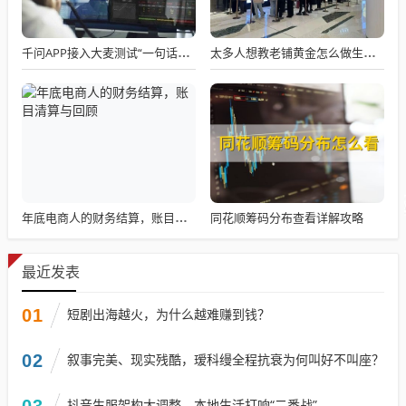
千问APP接入大麦测试“一句话买电影票”
太多人想教老铺黄金怎么做生意了
同花顺筹码分布查看详解攻略
年底电商人的财务结算，账目清算与回顾
最近发表
01
短剧出海越火，为什么越难赚到钱？
02
叙事完美、现实残酷，瑷科缦全程抗衰为何叫好不叫座？
03
抖音生服架构大调整，本地生活打响“二番战”