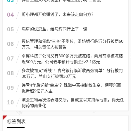
04
蔚小理都开始赚钱了，未来该走向何方？
05
塌房的优思益，给与辉同行上了一课
授信管理和贷款“三查”不到位，潍坊银行临沂分行被罚60
06
万元，相关责任人被警告
卓翼科技子公司又有300多万元被冻结，两月前刚被冻结
07
近500万元，公司去年预计亏损至少2.1亿元
多次被罚又“踩线”！青岛银行临沂收两张罚单：分行被罚
08
30万元，兰山支行被罚30万元
连亏4年后迎新“金主”？珠海中富控制权生变，横琴兴赢
09
拟斥超9亿元入主
滨会生物再次递表港交所，自成立以来持续亏损，尚无任
10
何药物商业化
标签列表