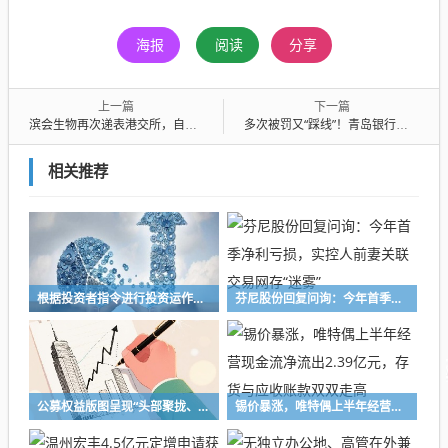
海报
阅读
分享
上一篇
下一篇
滨会生物再次递表港交所，自成立以来持续亏损，尚无任何药物商业化
多次被罚又“踩线”！青岛银行临沂收两张罚单：分行被罚30万元，兰山支行被罚30万元
相关推荐
根据投资者指令进行投资运作！长兴万乘私募及时任副总经理收警示函
芬尼股份回复问询：今年首季净利亏损，实控人前妻关联交易网存“迷雾”
公募权益版图呈现“头部聚拢、中小深耕”格局 百亿级主动权益基金扩容至72只，16家公募主动权益规模突破千亿元
锡价暴涨，唯特偶上半年经营现金流净流出2.39亿元，存货与应收账款双双走高