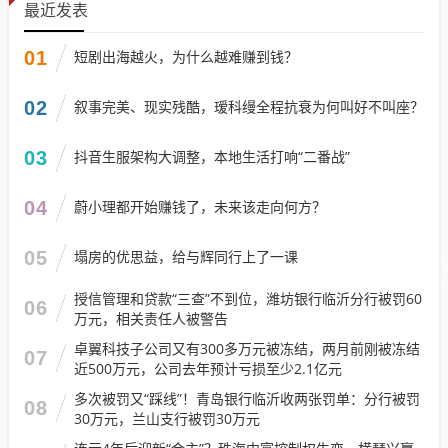
最近发表
01
短剧出海越火，为什么越难赚到钱？
02
叙事完美、现实残酷，瑷科缦全程抗衰为何叫好不叫座？
03
抖音生服架构大调整，本地生活打响“二番战”
04
蔚小理都开始赚钱了，未来该走向何方？
05
塌房的优思益，给与辉同行上了一课
授信管理和贷款“三查”不到位，潍坊银行临沂分行被罚60
06
万元，相关责任人被警告
卓翼科技子公司又有300多万元被冻结，两月前刚被冻结
07
近500万元，公司去年预计亏损至少2.1亿元
多次被罚又“踩线”！青岛银行临沂收两张罚单：分行被罚
08
30万元，兰山支行被罚30万元