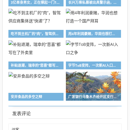
3亿单身男女，正在撑起一门10万亿的生意
长兴万乘私募被出具警示函，涉投资运作违规
吃不到主机厂的“肉”，智驾供应商集体送“快递”了？
用4年利润豪赌，华润也想打造一个国产拜耳
补贴退潮，瑞幸的“悲喜”都写在了外卖里
字节ToB变阵，一次新AI入口之争
安井食品的多空之辩
广发银行乌鲁木齐经开区支行被罚20万，涉贷款管理不到位
发表评论