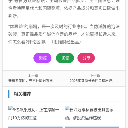
子"等官方认证标识，主动核查产品批文、生产商信息，理
性看待明星代言和国际奖项，依据产品成分和真实口碑做出
判断。
"优思益"的崩塌，是一次及时的行业净化。当伪洋牌的泡沫
破裂，真正靠品质与诚信立足的品牌，才能赢得长远未来。
你怎么看?评论区聊。（思维财经出品）
海报
阅读
分享
上一篇
下一篇
守擂者美团，守不住即时零售的 “六成” 市场？
2025年券商分仓佣金榜出炉：总佣金超110亿，申万宏源挺入前十，华源、华福证券成“黑马”
相关推荐