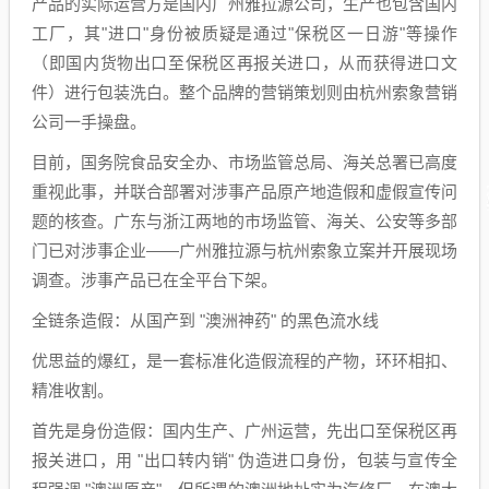
产品的实际运营方是国内广州雅拉源公司，生产也包含国内
工厂，其"进口"身份被质疑是通过"保税区一日游"等操作
（即国内货物出口至保税区再报关进口，从而获得进口文
件）进行包装洗白。整个品牌的营销策划则由杭州索象营销
公司一手操盘。
目前，国务院食品安全办、市场监管总局、海关总署已高度
重视此事，并联合部署对涉事产品原产地造假和虚假宣传问
题的核查。广东与浙江两地的市场监管、海关、公安等多部
门已对涉事企业——广州雅拉源与杭州索象立案并开展现场
调查。涉事产品已在全平台下架。
全链条造假：从国产到 "澳洲神药" 的黑色流水线
优思益的爆红，是一套标准化造假流程的产物，环环相扣、
精准收割。
首先是身份造假：国内生产、广州运营，先出口至保税区再
报关进口，用 "出口转内销" 伪造进口身份，包装与宣传全