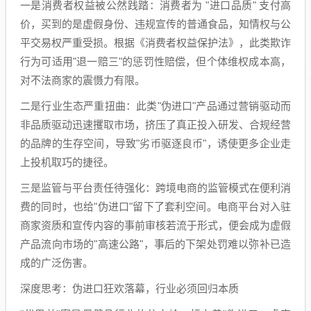
一是消费者权益被公然践踏：消费者为 "进口品质" 支付高
价，买到的是虚假身份、违规宣传的普通食品，知情权与公
平交易权严重受损。根据《消费者权益保护法》，此类欺诈
行为可适用"退一赔三"的惩罚性赔偿，但个体维权成本高，
对不法商家的震慑力有限。
二是行业生态严重扭曲：此类"伪进口"产品通过营销驱动而
非品质驱动迅速攫取市场，挤压了真正投入研发、合规经营
的品牌的生存空间，导致"劣币驱逐良币"，诱使更多企业走
上投机取巧的捷径。
三是监管与平台责任待强化：跨境电商的监管模式在便利消
费的同时，也给"伪进口"留下了套利空间。电商平台对入驻
商家资质和宣传内容的事前审核若流于形式，便会成为虚假
产品流向市场的"高速公路"，事后的下架处罚难以弥补已造
成的广泛伤害。
深度思考：伪进口狂欢落幕，行业必须回归本质