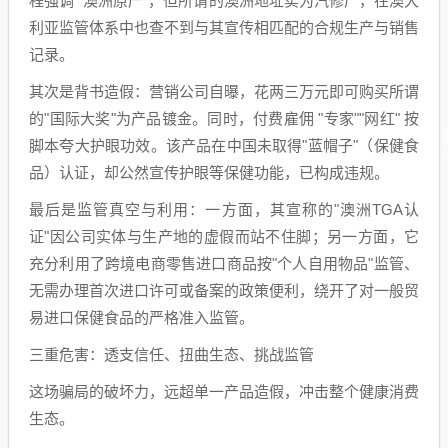
程强调 "澳洲原产"，但所谓的澳洲地址实为汽修厂，在澳大
利亚监管体系中也查不到与其宣传相匹配的合规生产与销售
记录。
其次是背书造假：营销公司自曝，花两三万元即可购买所谓
的"国际大奖"为产品镀金。同时，付费雇佣 "专家""网红" 按
脚本夸大护眼功效。该产品在中国未取得"蓝帽子"（保健食
品）认证，却公然宣传护眼等保健功能，已构成违规。
最后是监管真空与利用：一方面，其宣称的"澳洲TGA认
证"因公司实体与生产地的虚假而站不住脚；另一方面，它
充分利用了跨境电商零售进口商品按"个人自用物品"监管、
无需办理首次进口许可或备案的政策便利，绕开了对一般贸
易进口保健食品的严格准入监管。
三重危害：透支信任、扭曲生态、挑战监管
这场骗局的破坏力，远超单一产品造假，冲击整个健康消费
生态。