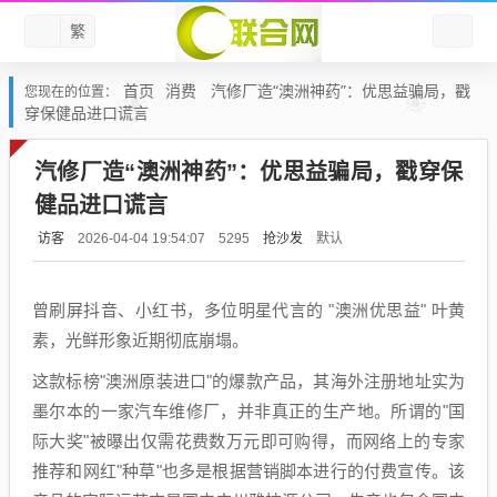
繁
首页
消费
汽修厂造“澳洲神药”：优思益骗局，戳
您现在的位置：
穿保健品进口谎言
汽修厂造“澳洲神药”：优思益骗局，戳穿保
健品进口谎言
访客
抢沙发
默认
2026-04-04 19:54:07
5295
曾刷屏抖音、小红书，多位明星代言的 "澳洲优思益" 叶黄
素，光鲜形象近期彻底崩塌。
这款标榜"澳洲原装进口"的爆款产品，其海外注册地址实为
墨尔本的一家汽车维修厂，并非真正的生产地。所谓的"国
际大奖"被曝出仅需花费数万元即可购得，而网络上的专家
推荐和网红"种草"也多是根据营销脚本进行的付费宣传。该