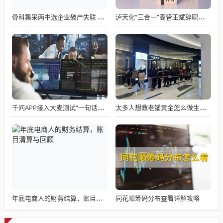
骨科集采两中选企业破产失联 官方罕见通报
泸天化“三合一”高管王斌辞职：高管变动叠加财务、业绩双重压力，公司进入阶段性调整期
千问APP接入大麦测试“一句话买电影票”
太多人想教老铺黄金怎么做生意了
同花顺筹码分布查看详解攻略
年底电商人的财务结算，账目清算与回顾