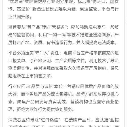
"优思益"案是保健品行业的分水岭，标志着"伪进口、虚宣
传、高溢价" 野蛮生长模式难以为继，倒逼监管、平台与行
业共同升级。
监管要从"管产品"转向"管链条"：应加强跨境电商与一般贸
易的监管协同，利用"一物一码"等技术推进全链路溯源，严
厉打击产地、资质、背书造假行为，并大幅提高违法成本。
平台必须压实"守门人" 责任：电商平台应严格审核商家的进
口报关单、原产地证明、生产资质等文件，利用技术手段监
测虚假宣传，并对违规商家采取永久清退等严厉措施，将风
险阻断在上市销售之前。
行业应回归"品质与诚信"本位：营销应是优质产品价值的放
大器，而非劣质产品的谎言包装机。品牌方必须放弃投机心
态，聚焦产品研发与真实功效；营销机构也应坚守商业伦
理，拒绝为欺诈行为提供策划服务。
消费者亟待破除"进口迷信"：在选购产品时，应认准"蓝帽