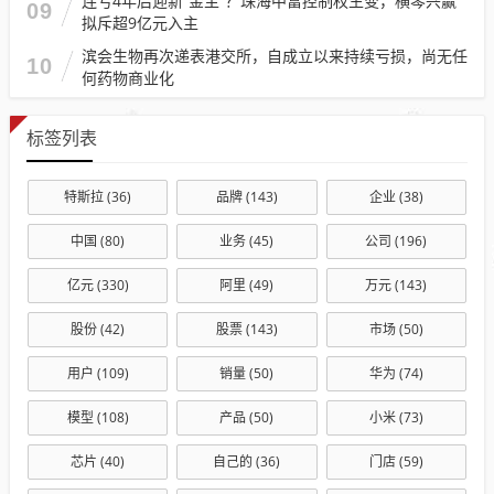
连亏4年后迎新“金主”？珠海中富控制权生变，横琴兴赢
09
拟斥超9亿元入主
滨会生物再次递表港交所，自成立以来持续亏损，尚无任
10
何药物商业化
标签列表
特斯拉
(36)
品牌
(143)
企业
(38)
中国
(80)
业务
(45)
公司
(196)
亿元
(330)
阿里
(49)
万元
(143)
股份
(42)
股票
(143)
市场
(50)
用户
(109)
销量
(50)
华为
(74)
模型
(108)
产品
(50)
小米
(73)
芯片
(40)
自己的
(36)
门店
(59)