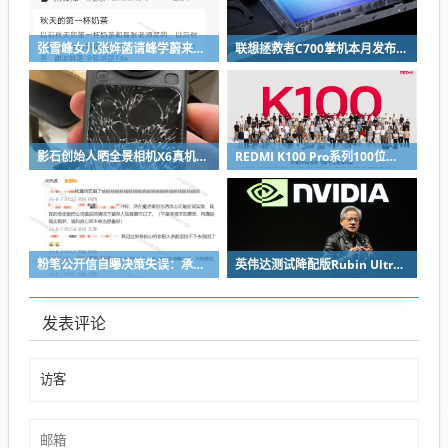
张雪峰女儿张姩菡请峰学蔚来员工喝立秋奶茶 往年都是张雪峰买单
联想拯救者C700掌机本月发布：掌中玩3A 畅玩9小时不插电
影石创始人晒全景相机X6真机：硬扛一颗子弹没穿透
REDMI K100 Pro系列100位工程师代表亮相：设计、工程K90原班人马操刀
粉笔公开信自曝决策失误：承认鸡贼 蹭热度 舍不得成本想多收钱
英伟达测试降配版Rubin Ultra GPU：HBM短缺下芯片厂商如何破局
发表评论