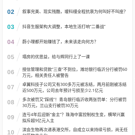
02
叙事完美、现实残酷，瑷科缦全程抗衰为何叫好不叫座？
03
抖音生服架构大调整，本地生活打响“二番战”
04
蔚小理都开始赚钱了，未来该走向何方？
05
塌房的优思益，给与辉同行上了一课
授信管理和贷款“三查”不到位，潍坊银行临沂分行被罚60
06
万元，相关责任人被警告
卓翼科技子公司又有300多万元被冻结，两月前刚被冻结
07
近500万元，公司去年预计亏损至少2.1亿元
多次被罚又“踩线”！青岛银行临沂收两张罚单：分行被罚
08
30万元，兰山支行被罚30万元
连亏4年后迎新“金主”？珠海中富控制权生变，横琴兴赢
09
拟斥超9亿元入主
滨会生物再次递表港交所，自成立以来持续亏损，尚无任
10