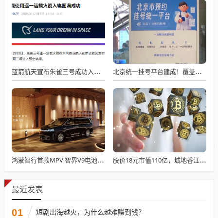
蓝箭航天宣布朱雀三号成功入轨，技术突破五大项，深入排查回收失败原因
北京统一挂号平台建成！覆盖近300家二三甲医院号源
鸿蒙智行首款MPV 智界V9电池信息曝光：WLTC最远续航223km
股价18元市值110亿，城地香江却被查出连续7季财报失真
最近发表
01
短剧出海越火，为什么越难赚到钱？