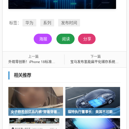
华为
系列
发布时间
标签：
海报
阅读
分享
上一篇
下一篇
外观零创新！iPhone 18标准版设计没变：苹果又挤了一年牙膏
宝马发布氢能扁平化储存系统：新一代X5首搭 续航750km
相关推荐
女子称名创优品内裤“穿着穿着掉了”让其颜面尽失 品牌方客服回应：已启动紧急调查
福特执行董事长：美国不可能永远把中国车企挡在门外 进来也有信心击败