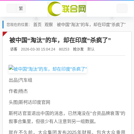
繁
首页
观察
被中国“淘汰”的车，却在印度“杀疯了”
您现在的位置：
被中国“淘汰”的车，却在印度“杀疯了”
访客
抢沙发
默认
2026-03-30 15:04:24
80253
出品|汽车组
作者|杨杰
头图|斯柯达印度官网
斯柯达官宣退出中国的消息，已然淹没在“合资品牌衰落”的
叙事合集里，但很少有人注意到另一组数据。
就在不久前，大众集团发布2025年财报。包含大众乘用