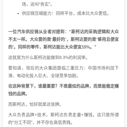
场，这叫“务实”。
供应链压缩能力：同样平台，成本比大众更低。
一位汽车供应链从业者对提到：“斯柯达的采购逻辑和大众
不太一样。大众要的是‘最好的’，斯柯达要的是‘够用且便宜
的’。同样的零件，斯柯达能比大众便宜15%。”
这就是为什么斯柯达能做到8.3%的利润率。
要知道，现在的大众集团面临三重压力：中国市场利润下
滑、电动化投入巨大、全球竞争加剧。
在这种背景下，谁最重要？不是最炫的品牌，而是能稳定赚
钱的品牌。
而斯柯达，恰好就是这张牌。
大众负责品牌+技术，斯柯达负责走量+赚钱。这只是所谓
的“分工不同”，并不存在高低贵贱。