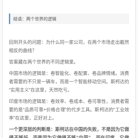
结语：两个世界的逻辑
回到开头的问题：为什么同一家公司，在两个市场走出截然
相反的曲线？
答案藏在两个世界的不同逻辑里。
中国市场的逻辑是：卷智能化、卷配置、卷品牌情绪。消费
者需要的不只是一辆车，而是一个智能移动空间。斯柯达的
“实用主义”在这里，天然吃亏。
印度市场的逻辑是：卷效率、卷成本、卷可靠性，消费者需
要的是“品质可靠+价格合理”的代步工具。斯柯达的“工业效
率”在这里，正好对上。
一个更深层的判断是：斯柯达在中国的失败，不是因为它做
得不够好，而是因为它做得不够“中国”。而在印度，它做