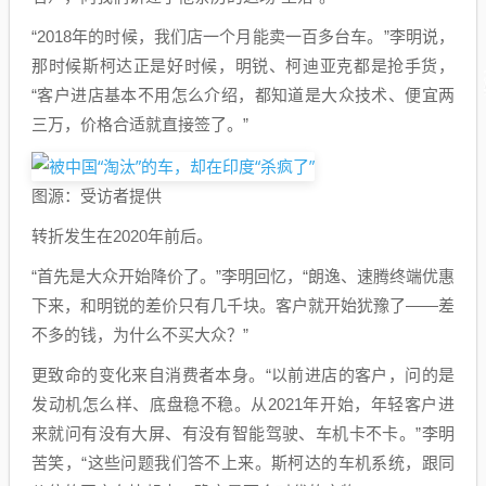
“2018年的时候，我们店一个月能卖一百多台车。”李明说，
那时候斯柯达正是好时候，明锐、柯迪亚克都是抢手货，
“客户进店基本不用怎么介绍，都知道是大众技术、便宜两
三万，价格合适就直接签了。”
图源：受访者提供
转折发生在2020年前后。
“首先是大众开始降价了。”李明回忆，“朗逸、速腾终端优惠
下来，和明锐的差价只有几千块。客户就开始犹豫了——差
不多的钱，为什么不买大众？”
更致命的变化来自消费者本身。“以前进店的客户，问的是
发动机怎么样、底盘稳不稳。从2021年开始，年轻客户进
来就问有没有大屏、有没有智能驾驶、车机卡不卡。”李明
苦笑，“这些问题我们答不上来。斯柯达的车机系统，跟同