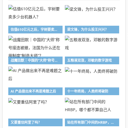
估值610亿元之后，宇树要卖多少台机器人？
梁文锋，为什么投王兴兴？
战魔田默｜中国的“大师”称号接连被撤，法国为什么还在用制度“制造大师”？
五粮液双涨，邓敏的数字游戏
AI 产品做出来不再是难题之后
十一年终局，人类终将破防
又要重估阿里了吗？
站在所有部门中间的HRBP，哪个都不算自己人