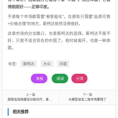
得刚刚好——足够印度。
不是每个市场都需要“卷智能化”。在那些只需要“品质可靠
+价格合理”的地方，斯柯达依然活得很好。
这是市场的分岔路口，也是斯柯达的选择。斯柯达不是不
好，只是不适合现在的中国了。有时候离开，也是一种体
面。
斯柯达
大众
印度
标签：
海报
阅读
分享
上一篇
下一篇
国常会加快建设分级诊疗，谁受益？| 0329
大模型该去二级市场要钱了
相关推荐