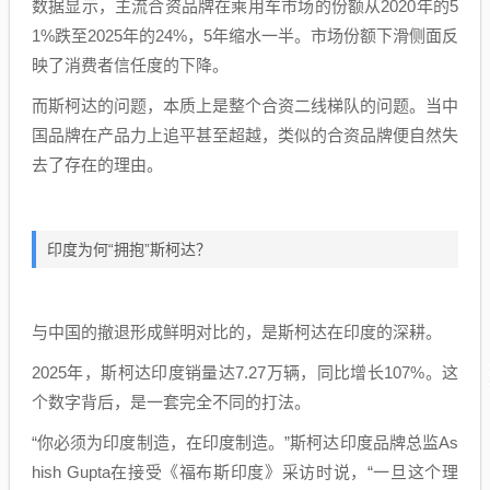
数据显示，主流合资品牌在乘用车市场的份额从2020年的5
1%跌至2025年的24%，5年缩水一半。市场份额下滑侧面反
映了消费者信任度的下降。
而斯柯达的问题，本质上是整个合资二线梯队的问题。当中
国品牌在产品力上追平甚至超越，类似的合资品牌便自然失
去了存在的理由。
印度为何“拥抱”斯柯达？
与中国的撤退形成鲜明对比的，是斯柯达在印度的深耕。
2025年，斯柯达印度销量达7.27万辆，同比增长107%。这
个数字背后，是一套完全不同的打法。
“你必须为印度制造，在印度制造。”斯柯达印度品牌总监As
hish Gupta在接受《福布斯印度》采访时说，“一旦这个理