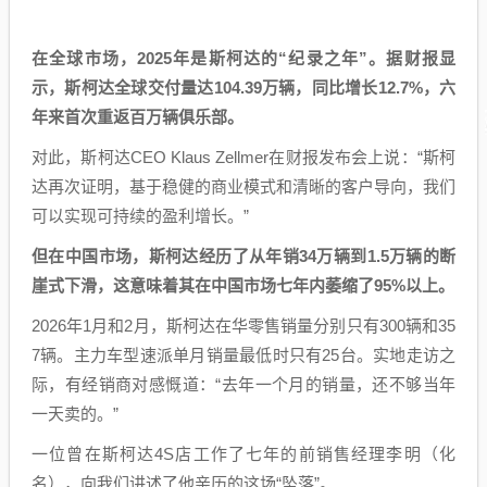
在全球市场，2025年是斯柯达的“纪录之年”。据财报显
示，斯柯达全球交付量达104.39万辆，同比增长12.7%，六
年来首次重返百万辆俱乐部。
对此，斯柯达CEO Klaus Zellmer在财报发布会上说：“斯柯
达再次证明，基于稳健的商业模式和清晰的客户导向，我们
可以实现可持续的盈利增长。”
但在中国市场，斯柯达经历了从年销34万辆到1.5万辆的断
崖式下滑，这意味着其在中国市场七年内萎缩了95%以上。
2026年1月和2月，斯柯达在华零售销量分别只有300辆和35
7辆。主力车型速派单月销量最低时只有25台。实地走访之
际，有经销商对感慨道：“去年一个月的销量，还不够当年
一天卖的。”
一位曾在斯柯达4S店工作了七年的前销售经理李明（化
名），向我们讲述了他亲历的这场“坠落”。