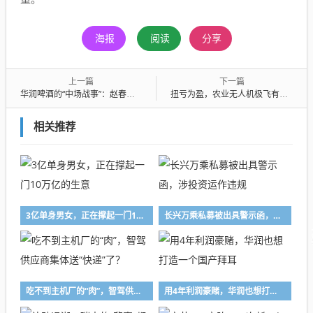
海报
阅读
分享
上一篇
下一篇
华润啤酒的“中场战事”：赵春武的旧船票，能否登上新周期的船？
扭亏为盈，农业无人机极飞有何看点？
相关推荐
3亿单身男女，正在撑起一门10万亿的生意
长兴万乘私募被出具警示函，涉投资运作违规
吃不到主机厂的“肉”，智驾供应商集体送“快递”了？
用4年利润豪赌，华润也想打造一个国产拜耳