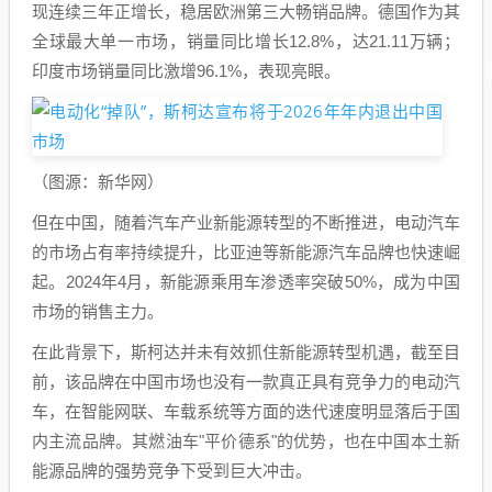
现连续三年正增长，稳居欧洲第三大畅销品牌。德国作为其
全球最大单一市场，销量同比增长12.8%，达21.11万辆；
印度市场销量同比激增96.1%，表现亮眼。
（图源：新华网）
但在中国，随着汽车产业新能源转型的不断推进，电动汽车
的市场占有率持续提升，比亚迪等新能源汽车品牌也快速崛
起。2024年4月，新能源乘用车渗透率突破50%，成为中国
市场的销售主力。
在此背景下，斯柯达并未有效抓住新能源转型机遇，截至目
前，该品牌在中国市场也没有一款真正具有竞争力的电动汽
车，在智能网联、车载系统等方面的迭代速度明显落后于国
内主流品牌。其燃油车"平价德系"的优势，也在中国本土新
能源品牌的强势竞争下受到巨大冲击。