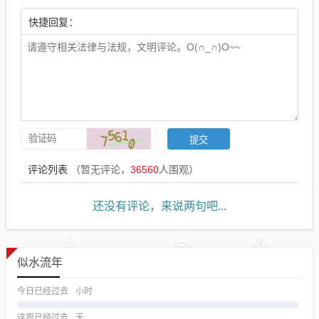
快捷回复：
评论列表
（暂无评论，
36560
人围观）
还没有评论，来说两句吧...
似水流年
今日已经过去
小时
这周已经过去
天