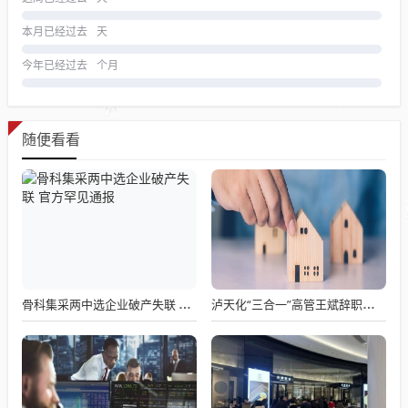
本月已经过去
天
今年已经过去
个月
随便看看
骨科集采两中选企业破产失联 官方罕见通报
泸天化“三合一”高管王斌辞职：高管变动叠加财务、业绩双重压力，公司进入阶段性调整期