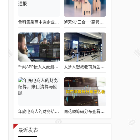
骨科集采两中选企业破产失联 官方罕见通报
泸天化“三合一”高管王斌辞职：高管变动叠加财务、业绩双重压力，公司进入阶段性调整期
千问APP接入大麦测试“一句话买电影票”
太多人想教老铺黄金怎么做生意了
年底电商人的财务结算，账目清算与回顾
同花顺筹码分布查看详解攻略
最近发表