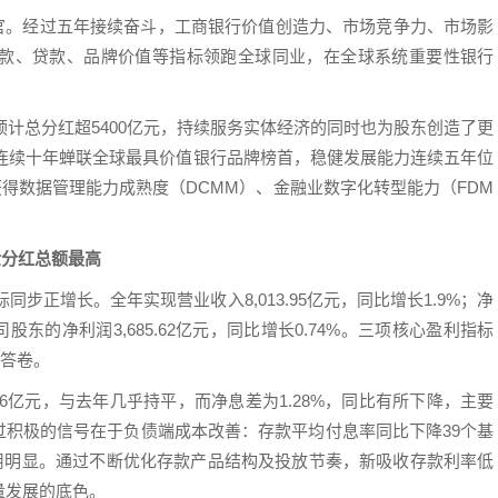
满收官。经过五年接续奋斗，工商银行价值创造力、市场竞争力、市场影
款、贷款、品牌价值等指标领跑全球同业，在全球系统重要性银行
预计总分红超5400亿元，持续服务实体经济的同时也为股东创造了更
，连续十年蝉联全球最具价值银行品牌榜首，稳健发展能力连续五年位
获得数据管理能力成熟度（DCMM）、金融业数字化转型能力（FDM
金分红总额最高
同步正增长。全年实现营业收入8,013.95亿元，同比增长1.9%；净
公司股东的净利润3,685.62亿元，同比增长0.74%。三项核心盈利指标
健答卷。
1.26亿元，与去年几乎持平，而净息差为1.28%，同比有所下降，主要
过积极的信号在于负债端成本改善：存款平均付息率同比下降39个基
作用明显。通过不断优化存款产品结构及投放节奏，新吸收存款利率低
量发展的底色。