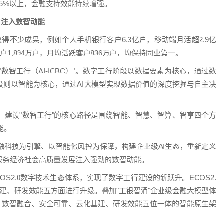
5%以上，金融支持效能持续增强。
"注入数智动能
取得不少成果，例如个人手机银行客户6.3亿户，移动端月活超2.9亿
1,894万户，月均活跃客户836万户，均保持同业第一。
为"数智工行（AI-ICBC）"。数字工行阶段以数据要素为核心，通过数
段则以智能为核心，通过AI大模型实现数据价值的深度挖掘与自主决
出，建设"数智工行"的核心路径是围绕智能、智慧、智算、智享四个方
能。
金融科技为引擎、以智能化风控为保障，构建企业级AI生态，重新定义
服务经济社会高质量发展注入强劲的数智动能。
OS2.0数字技术生态体系，实现了数字工行建设的新跃升。ECOS2.
建、研发效能五方面进行升级。叠加"工银智涌"企业级金融大模型体
性架构、数智融合、安全可靠、云化基建、研发效能五位一体的智能原生架