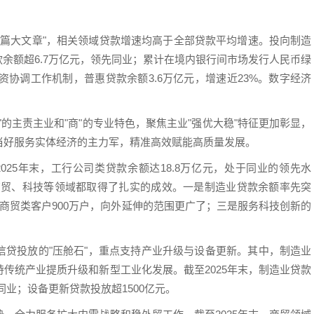
"五篇大文章"，相关领域贷款增速均高于全部贷款平均增速。投向制造
款余额超6.7万亿元，领先同业；累计在境内银行间市场发行人民币绿
资协调工作机制，普惠贷款余额3.6万亿元，增速近23%。数字经济
的主责主业和"商"的专业特色，聚焦主业"强优大稳"特征更加彰显，
当好服务实体经济的主力军，精准高效赋能高质量发展。
025年末，工行公司类贷款余额达18.8万亿元，处于同业的领先水
、商贸、科技等领域都取得了扎实的成效。一是制造业贷款余额率先突
商贸类客户900万户，向外延伸的范围更广了；三是服务科技创新的
信贷投放的"压舱石"，重点支持产业升级与设备更新。其中，制造业
传统产业提质升级和新型工业化发展。截至2025年末，制造业贷款
同业；设备更新贷款投放超1500亿元。