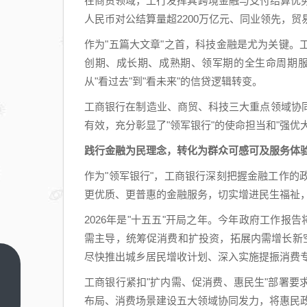
在商贸领域，工行发挥其跨境金融与支付结算优势
人民币对公结算量超2200万亿元、同业领先，贸
作为"五篇大文章"之首，科技金融是尤为关键
创期、成长期、成熟期、领军期的全生命周期服
从"看过去"到"看未来"的信贷逻辑转变。
工商银行在制造业、商贸、科技三大重点领域协
有效，充分彰显了"领军银行"的使命担当和"强优
践行金融为民理念，转化为群众可感可及服务体
作为"领军银行"，工商银行深刻把握金融工作
更优质、更普惠的金融服务，切实增进民生福祉
2026年是"十五五"开局之年。今年政府工作报
需主导，统筹促消费和扩投资，拓展内需增长新
尽快推出城乡居民增收计划、深入实施提振消费
亿腾嘉和
工商银行紧扣"扩内需、促消费、惠民生"部署
（6998.HK）
布局、消费场景建设五大领域协同发力，将惠民
首亮成绩单：
上一篇