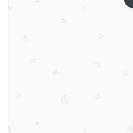
篇
年净
利
4.86
亿，
期货
经
纪、
财富
管理
业务
下
滑，
南华
基金
亏损
0.17
亿