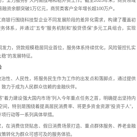
，全力服务扩大内需战略和稳外贸工作。截至2025年末，商贸领域
易融资余额突破1万亿元，商贸类客户全年增长超100万户。
。工商银行围绕科技型企业不同发展阶段的差异化需求，构建了覆盖初
务体系，并通过"五专"服务机制和"股贷债保"多元工具组合，实现
同发力，贷款规模稳居同业首位，服务体系持续优化，风险管控扎实
大稳"的发展特征。
验
的政治性、人民性，将服务民生作为工作的出发点和落脚点，通过提供
，致力于成为人民群众信赖的金融伙伴。
告将"着力建设强大国内市场"列入今年重点任务之首，明确提出坚持内
空间，特别是围绕着提高居民消费率、将更多资金资源"投资于人"，
专项行动等一系列具体举措。
要求，在消费信贷贴息、假日消费场景打造、重点群体服务、养老金融
政策转化为群众可感可及的服务体验。