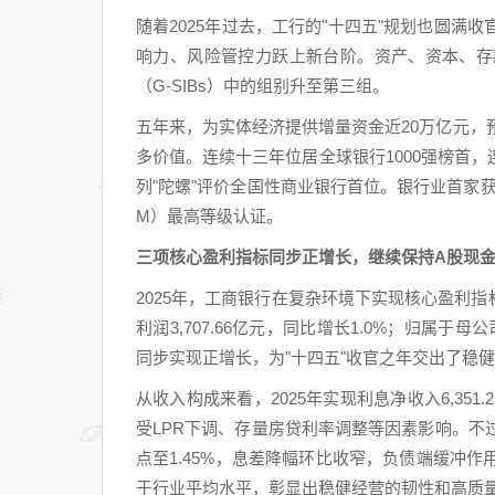
随着2025年过去，工行的"十四五"规划也圆
响力、风险管控力跃上新台阶。资产、资本、存
（G-SIBs）中的组别升至第三组。
五年来，为实体经济提供增量资金近20万亿元，
多价值。连续十三年位居全球银行1000强榜首
列"陀螺"评价全国性商业银行首位。银行业首家
M）最高等级认证。
三项核心盈利指标同步正增长，继续保持A股现
2025年，工商银行在复杂环境下实现核心盈利指标
利润3,707.66亿元，同比增长1.0%；归属于母
同步实现正增长，为"十四五"收官之年交出了稳
从收入构成来看，2025年实现利息净收入6,35
受LPR下调、存量房贷利率调整等因素影响。不
点至1.45%，息差降幅环比收窄，负债端缓冲
于行业平均水平，彰显出稳健经营的韧性和高质