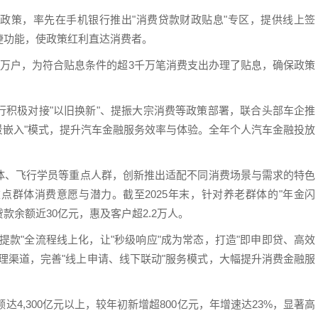
政策，率先在手机银行推出"消费贷款财政贴息"专区，提供线上签
捷功能，使政策红利直达消费者。
0万户，为符合贴息条件的超3千万笔消费支出办理了贴息，确保政策
行积极对接"以旧换新"、提振大宗消费等政策部署，联合头部车企推
景嵌入"模式，提升汽车金融服务效率与体验。全年个人汽车金融投放
体、飞行学员等重点人群，创新推出适配不同消费场景与需求的特色
点群体消费意愿与潜力。截至2025年末，针对养老群体的"年金闪
款余额近30亿元，惠及客户超2.2万人。
提款"全流程线上化，让"秒级响应"成为常态，打造"即申即贷、高效
办理渠道，完善"线上申请、线下联动"服务模式，大幅提升消费金融服
达4,300亿元以上，较年初新增超800亿元，年增速达23%，显著高