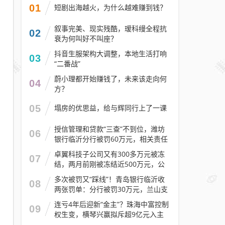
01
短剧出海越火，为什么越难赚到钱？
叙事完美、现实残酷，瑷科缦全程抗
02
衰为何叫好不叫座？
抖音生服架构大调整，本地生活打响
03
“二番战”
蔚小理都开始赚钱了，未来该走向何
04
方？
05
塌房的优思益，给与辉同行上了一课
授信管理和贷款“三查”不到位，潍坊
06
银行临沂分行被罚60万元，相关责任
人被警告
卓翼科技子公司又有300多万元被冻
07
结，两月前刚被冻结近500万元，公
司去年预计亏损至少2.1亿元
多次被罚又“踩线”！青岛银行临沂收
08
两张罚单：分行被罚30万元，兰山支
行被罚30万元
连亏4年后迎新“金主”？珠海中富控制
09
权生变，横琴兴赢拟斥超9亿元入主