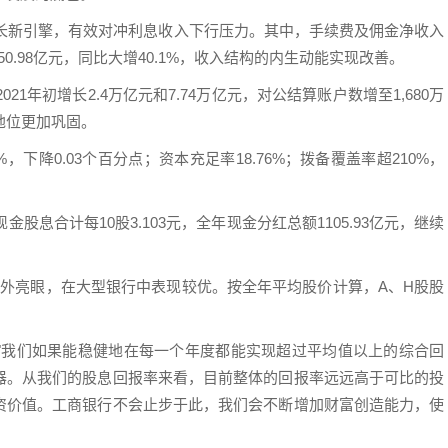
增长新引擎，有效对冲利息收入下行压力。其中，手续费及佣金净收入
益550.98亿元，同比大增40.1%，收入结构的内生动能实现改善。
21年初增长2.4万亿元和7.74万亿元，对公结算账户数增至1,680万
地位更加巩固。
，下降0.03个百分点；资本充足率18.76%；拨备覆盖率超210%，
股息合计每10股3.103元，全年现金分红总额1105.93亿元，继续
也格外亮眼，在大型银行中表现较优。按全年平均股价计算，A、H股股
"我们如果能稳健地在每一个年度都能实现超过平均值以上的综合回
器。从我们的股息回报率来看，目前整体的回报率远远高于可比的投
资价值。工商银行不会止步于此，我们会不断增加财富创造能力，使