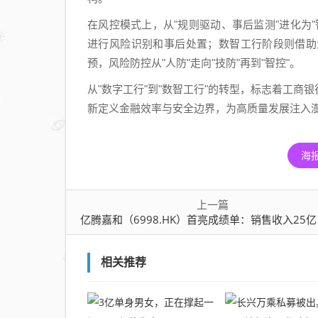
在风控模式上，从"规则驱动、事后监测"进化为
进行风险识别和事后处置；数智工行阶段则借助
预，风险防控从"人防"走向"技防"再到"智控"。
从"数字工行"到"数智工行"的转型，标志着工商
新定义金融效率与安全边界，为高质量发展注入
海
上一篇
亿腾嘉和（6998.HK）首亮成绩单：销售收入25亿，研发管线快速
相关推荐