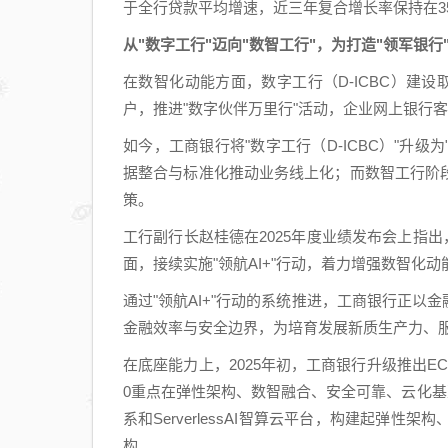
于全行贷款平均增速，近三年复合增长率保持在3
从"数字工行"迈向"数智工行"，为打造"领军银行
在数智化动能方面，数字工行（D-ICBC）建设
户，推进"数字伙伴万里行"活动，企业网上银行客户
如今，工商银行将"数字工行（D-ICBC）"升级
据整合与标准化推动业务线上化；而数智工行阶
策。
工行副行长赵桂德在2025年度业绩发布会上指
面，接续实施"领航AI+"行动，着力增强数智化动
通过"领航AI+"行动的系统推进，工商银行正以
金融效率与安全边界，为培育发展新质生产力、
在底座能力上，2025年初，工商银行升级推出EC
0重点在弹性架构、数智融合、安全可靠、云化基
系和ServerlessAI智算云平台，构建起弹
构。