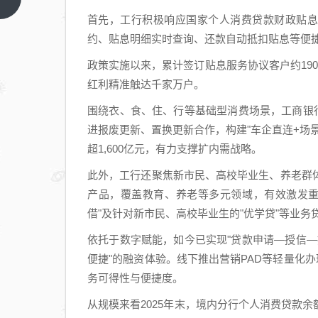
销售收入25
首先，工行积极响应国家个人消费贷款财政贴息
亿，研发管线
约、贴息明细实时查询、还款自动抵扣贴息等便
快速推进
政策实施以来，累计签订贴息服务协议客户约19
红利精准触达千家万户。
围绕衣、食、住、行等基础型消费场景，工商银
进报废更新、置换更新合作，构建"车企直连+场
超1,600亿元，有力支撑扩内需战略。
此外，工行还聚焦新市民、高校毕业生、养老群
产品，覆盖教育、养老等多元领域，有效激发重
借"及针对新市民、高校毕业生的"优学贷"等业务贷
依托于数字赋能，如今已实现"贷款申请—授信—
便捷"的融资体验。线下推出营销PAD等轻量化
务可得性与便捷度。
从规模来看2025年末，境内分行个人消费贷款余额