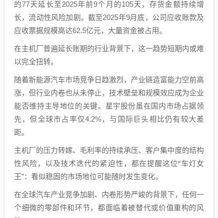
的77天延长至2025年前9个月的105天，存货金额持续增
长，流动性风险加剧。截至2025年9月底，公司应收账款及
应收票据规模高达62.5亿元，大量资金被占用。
在主机厂普遍延长账期的行业背景下，这一趋势短期内或难
以完全扭转。
随着新能源汽车市场竞争日趋激烈，产业链造富能力空前高
涨，但行业内卷也从未停止，技术壁垒和规模效应成为企业
能否维持主导地位的关键。星宇股份虽在国内市场占据领
先，但全球市占率仅4.2%，与国际巨头相比仍有较大差
距。
主机厂的压力转嫁、毛利率的持续承压、客户集中度的结构
性风险，以及技术迭代的紧迫性，都在提醒这位“车灯女
王”：看似稳固的市场地位可能随时发生变化。
在全球汽车产业竞争加剧、内卷形势严峻的背景下，任何一
个细微的零部件和环节，都面临着被替代或价值重构的风