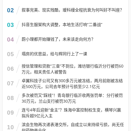
02
叙事完美、现实残酷，瑷科缦全程抗衰为何叫好不叫座？
03
抖音生服架构大调整，本地生活打响“二番战”
04
蔚小理都开始赚钱了，未来该走向何方？
05
塌房的优思益，给与辉同行上了一课
授信管理和贷款“三查”不到位，潍坊银行临沂分行被罚60
06
万元，相关责任人被警告
卓翼科技子公司又有300多万元被冻结，两月前刚被冻结
07
近500万元，公司去年预计亏损至少2.1亿元
多次被罚又“踩线”！青岛银行临沂收两张罚单：分行被罚
08
30万元，兰山支行被罚30万元
连亏4年后迎新“金主”？珠海中富控制权生变，横琴兴赢
09
拟斥超9亿元入主
滨会生物再次递表港交所，自成立以来持续亏损，尚无任
10
何药物商业化