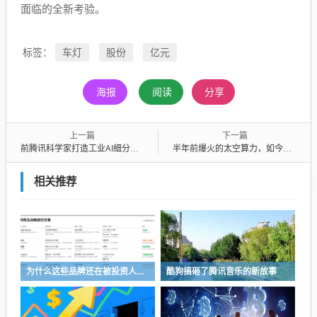
面临的全新考验。
车灯
股份
亿元
标签：
海报
阅读
分享
上一篇
下一篇
前腾讯科学家打造工业AI细分龙头，思谋科技冲刺IPO，3年累亏22亿
半年前爆火的太空算力，如今走到哪一步了？
相关推荐
为什么这些品牌还在被投资人追捧
酷狗搞砸了腾讯音乐的新故事