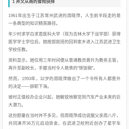
1 弃文从商的冒险抉择
1961年出生于江苏常州武进的周晓萍，人生前半段走的是
一条典型的知识精英路径。
年少时求学白求恩医科大学（现为吉林大学下设学部）获得
医学学士学位后，她按部就班的回到家乡进入江苏武进卫生
学校任教。
资料显示，她仅用三年时间便从普通教员晋升为教务主管，
再升至副校长，手握当时令人艳羡的“铁饭碗”。
然而，1993年，32岁的周晓萍做出了一个令所有人都意外
的决定——辞职下海。
彼时正值校办企业兴起，她敏锐地察觉到汽车产业未来的巨
大潜力。
这份胆量在当时并不多见，但周晓萍成功说服父亲周八斤，
共同凑齐36万元启动资金，在武进卫校附近创办了星宇车