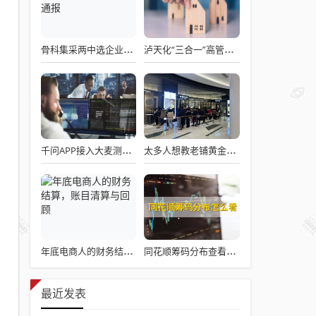
骨科集采两中选企业破产失联 官方罕见通报
泸天化“三合一”高管王斌辞职：高管变动叠加财务、业绩双重压力，公司进入阶段性调整期
千问APP接入大麦测试“一句话买电影票”
太多人想教老铺黄金怎么做生意了
年底电商人的财务结算，账目清算与回顾
同花顺筹码分布查看详解攻略
最近发表