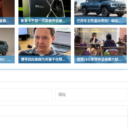
《影之刃零》预告文案留悬念 玩家：要反向跳票
新显卡不到一月就被伴侣砸烂：小哥哀叹如此脆弱
巴西车主防盗出奇招！给比亚迪鲨鱼皮卡零件“打疫苗” 失窃率大降93%
小米增程为什么不上800V：开发时间和成本考虑
博导回应美国为何留不住杨植麟：他毅然拒绝苹果 选择回国创业
理想CEO李想将迎来第六娃：曾称不担心子女争遗产