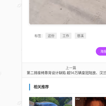
放、
汉兰
达被
召回
这份
工作
慈溪
标签：
海
上一篇
第二排座椅靠背设计缺陷 超56万辆皇冠陆放、汉兰达被
相关推荐