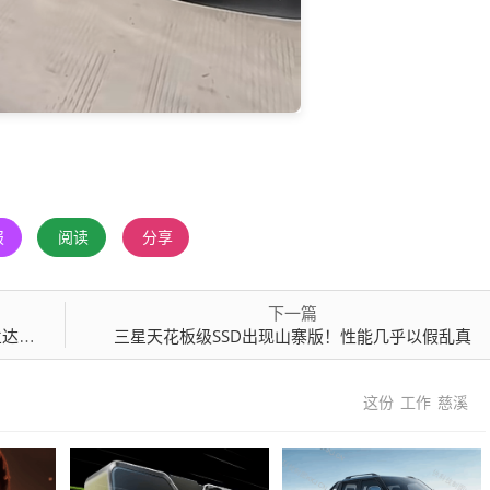
报
阅读
分享
下一篇
召回
三星天花板级SSD出现山寨版！性能几乎以假乱真
这份
工作
慈溪