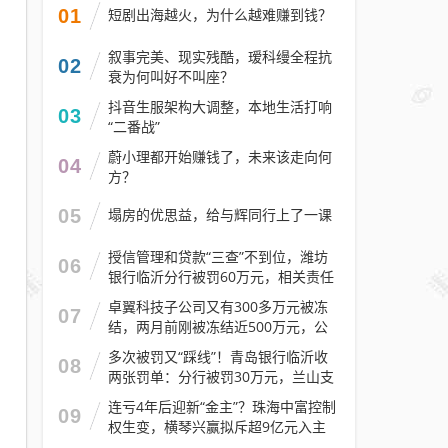
01
短剧出海越火，为什么越难赚到钱？
叙事完美、现实残酷，瑷科缦全程抗
02
衰为何叫好不叫座？
抖音生服架构大调整，本地生活打响
03
“二番战”
蔚小理都开始赚钱了，未来该走向何
04
方？
05
塌房的优思益，给与辉同行上了一课
授信管理和贷款“三查”不到位，潍坊
06
银行临沂分行被罚60万元，相关责任
人被警告
卓翼科技子公司又有300多万元被冻
07
结，两月前刚被冻结近500万元，公
司去年预计亏损至少2.1亿元
多次被罚又“踩线”！青岛银行临沂收
08
两张罚单：分行被罚30万元，兰山支
行被罚30万元
连亏4年后迎新“金主”？珠海中富控制
09
权生变，横琴兴赢拟斥超9亿元入主