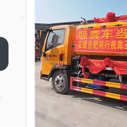
第二
排座
椅靠
上一
篇
背设
计缺
陷
超
56
万辆
皇冠
陆