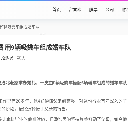
首页
留言本
股票
公司
财
 用9辆吸粪车组成婚车队
婚 用9辆吸粪车组成婚车队
抢沙发
默认
徽淮北老家举办婚礼，一支由9辆吸粪车搭配6辆轿车组成的婚车车队
工作已有20多年，他4岁便随父来到慈溪，对这份行业有着深入的了
定的阶段，最终选择接手父亲的行当。
该让本科毕业的他继续做，但潘浩男的坚持最终打动了父母，如今他