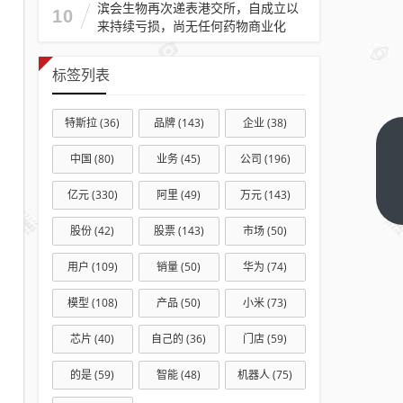
滨会生物再次递表港交所，自成立以
10
来持续亏损，尚无任何药物商业化
标签列表
特斯拉
(36)
品牌
(143)
企业
(38)
三星
中国
(80)
业务
(45)
公司
(196)
天花
亿元
(330)
阿里
(49)
万元
(143)
板级
下一
篇
SSD
股份
(42)
股票
(143)
市场
(50)
出现
山寨
用户
(109)
销量
(50)
华为
(74)
版！
模型
(108)
产品
(50)
小米
(73)
性能
几乎
芯片
(40)
自己的
(36)
门店
(59)
以假
的是
(59)
智能
(48)
机器人
(75)
乱真