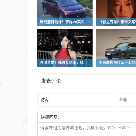
流线溜背设计！享界V8实车亮相：增程版最大续航339km
呼叫里昂！韩流艾达王走红：魅感十足 粉丝直接喊妈妈
发表评论
快捷回复：