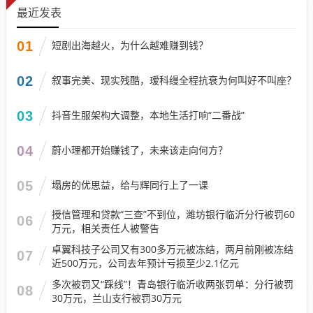
最近发表
01
短剧出海越火，为什么越难赚到钱？
02
叙事完美、现实残酷，瑷科缦全程抗衰为何叫好不叫座？
03
抖音生服架构大调整，本地生活打响“二番战”
04
蔚小理都开始赚钱了，未来该走向何方？
05
塌房的优思益，给与辉同行上了一课
授信管理和贷款“三查”不到位，潍坊银行临沂分行被罚60
06
万元，相关责任人被警告
卓翼科技子公司又有300多万元被冻结，两月前刚被冻结
07
近500万元，公司去年预计亏损至少2.1亿元
多次被罚又“踩线”！青岛银行临沂收两张罚单：分行被罚
08
30万元，兰山支行被罚30万元