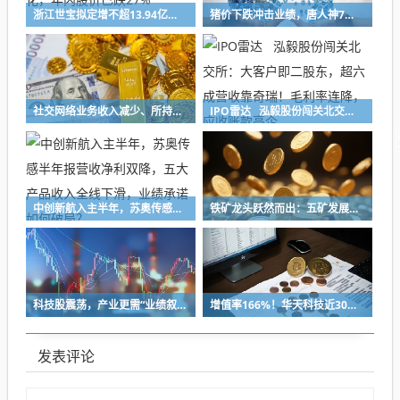
浙江世宝拟定增不超13.94亿元，加码智能转向系统产业化，年内股价已跌27%
猪价下跌冲击业绩，唐人神7月生猪销售收入下降47%，中报预亏超8亿元创新高
社交网络业务收入减少、所持加密货币减值，映宇宙预计上半年净利缩水30%
IPO雷达 泓毅股份闯关北交所：大客户即二股东，超六成营收靠奇瑞！毛利率连降，应收账款高企
中创新航入主半年，苏奥传感半年报营收净利双降，五大产品收入全线下滑，业绩承诺如何破局？
铁矿龙头跃然而出：五矿发展重组铸就A股铁矿采选重要平台
科技股震荡，产业更需“业绩叙事”
增值率166%！华天科技近30亿元并购下周上会，标的华羿微电曾终止IPO
发表评论