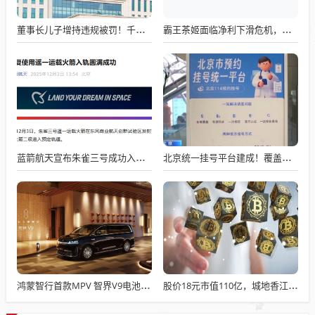
董事长儿子增持违规被罚！千红制药市值128亿，半年净赚2.58亿却踩雷信托5年
霸王茶姬面临净利下滑危机，急需策略调整与谋变
蓝箭航天宣布朱雀三号成功入轨，技术突破五大项，深入排查回收失败原因
北京统一挂号平台建成！覆盖近300家二三甲医院号源
鸿蒙智行首款MPV 智界V9电池信息曝光：WLTC最远续航223km
股价18元市值110亿，城地香江却被查出连续7季财报失真