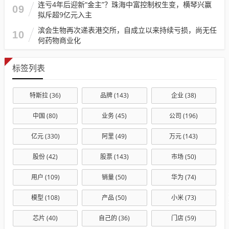
连亏4年后迎新“金主”？珠海中富控制权生变，横琴兴赢
09
拟斥超9亿元入主
滨会生物再次递表港交所，自成立以来持续亏损，尚无任
10
何药物商业化
标签列表
特斯拉
(36)
品牌
(143)
企业
(38)
中国
(80)
业务
(45)
公司
(196)
亿元
(330)
阿里
(49)
万元
(143)
股份
(42)
股票
(143)
市场
(50)
用户
(109)
销量
(50)
华为
(74)
模型
(108)
产品
(50)
小米
(73)
芯片
(40)
自己的
(36)
门店
(59)