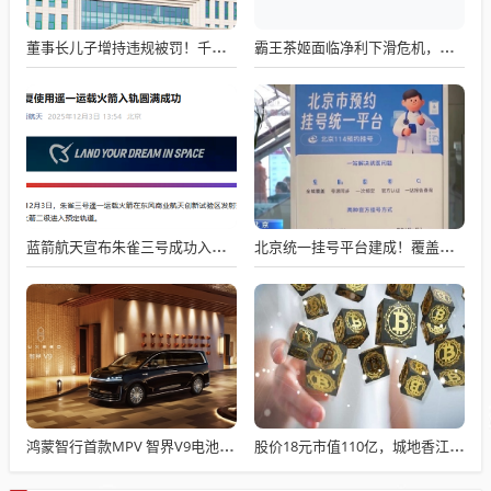
董事长儿子增持违规被罚！千红制药市值128亿，半年净赚2.58亿却踩雷信托5年
霸王茶姬面临净利下滑危机，急需策略调整与谋变
蓝箭航天宣布朱雀三号成功入轨，技术突破五大项，深入排查回收失败原因
北京统一挂号平台建成！覆盖近300家二三甲医院号源
鸿蒙智行首款MPV 智界V9电池信息曝光：WLTC最远续航223km
股价18元市值110亿，城地香江却被查出连续7季财报失真