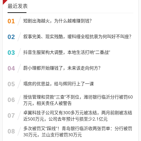
最近发表
01
短剧出海越火，为什么越难赚到钱？
02
叙事完美、现实残酷，瑷科缦全程抗衰为何叫好不叫座？
03
抖音生服架构大调整，本地生活打响“二番战”
04
蔚小理都开始赚钱了，未来该走向何方？
05
塌房的优思益，给与辉同行上了一课
授信管理和贷款“三查”不到位，潍坊银行临沂分行被罚60
06
万元，相关责任人被警告
卓翼科技子公司又有300多万元被冻结，两月前刚被冻结
07
近500万元，公司去年预计亏损至少2.1亿元
多次被罚又“踩线”！青岛银行临沂收两张罚单：分行被罚
08
30万元，兰山支行被罚30万元