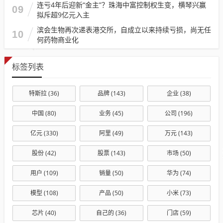
连亏4年后迎新“金主”？珠海中富控制权生变，横琴兴赢
09
拟斥超9亿元入主
滨会生物再次递表港交所，自成立以来持续亏损，尚无任
10
何药物商业化
标签列表
特斯拉
(36)
品牌
(143)
企业
(38)
中国
(80)
业务
(45)
公司
(196)
亿元
(330)
阿里
(49)
万元
(143)
股份
(42)
股票
(143)
市场
(50)
用户
(109)
销量
(50)
华为
(74)
模型
(108)
产品
(50)
小米
(73)
芯片
(40)
自己的
(36)
门店
(59)