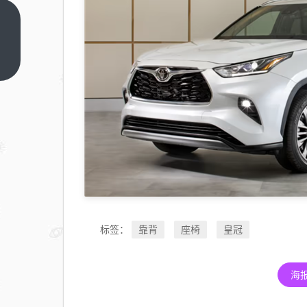
共
享
单
上
一
车
篇
被
贴
低
俗
二
维
码
22
靠背
座椅
皇冠
标签：
岁
小
伙
海
扫