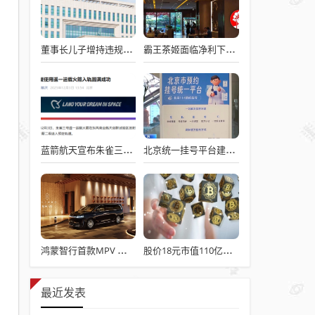
董事长儿子增持违规被罚！千红制药市值128亿，半年净赚2.58亿却踩雷信托5年
霸王茶姬面临净利下滑危机，急需策略调整与谋变
蓝箭航天宣布朱雀三号成功入轨，技术突破五大项，深入排查回收失败原因
北京统一挂号平台建成！覆盖近300家二三甲医院号源
鸿蒙智行首款MPV 智界V9电池信息曝光：WLTC最远续航223km
股价18元市值110亿，城地香江却被查出连续7季财报失真
最近发表