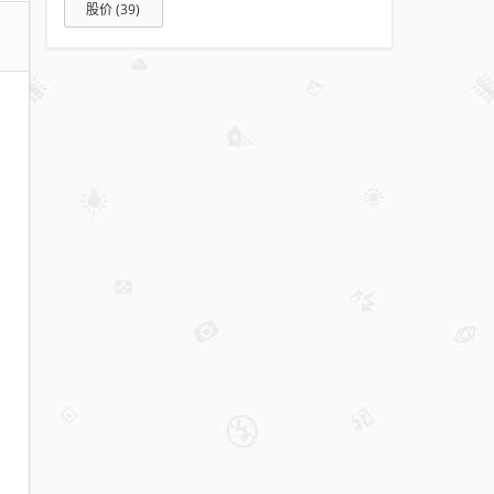
车
股价
(39)
组
成
婚
车
队