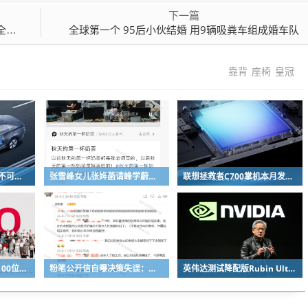
下一篇
款
全球第一个 95后小伙结婚 用9辆吸粪车组成婚车队
靠背
座椅
皇冠
福特执行董事长：美国不可能永远把中国车企挡在门外 进来也有信心击败
张雪峰女儿张姩菡请峰学蔚来员工喝立秋奶茶 往年都是张雪峰买单
联想拯救者C700掌机本月发布：掌中玩3A 畅玩9小时不插电
REDMI K100 Pro系列100位工程师代表亮相：设计、工程K90原班人马操刀
粉笔公开信自曝决策失误：承认鸡贼 蹭热度 舍不得成本想多收钱
英伟达测试降配版Rubin Ultra GPU：HBM短缺下芯片厂商如何破局