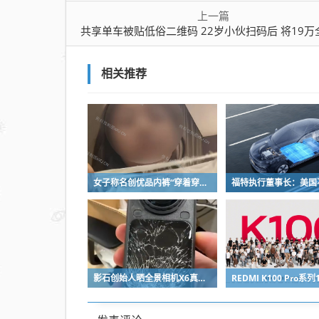
码
上一篇
后
共享单车被贴低俗二维码 22岁小伙扫码后 将19万全家积蓄转
将
19
相关推荐
万
全
家
积
蓄
转
女子称名创优品内裤“穿着穿着掉了”让其颜面尽失 品牌方客服回应：已启动紧急调查
款
影石创始人晒全景相机X6真机：硬扛一颗子弹没穿透