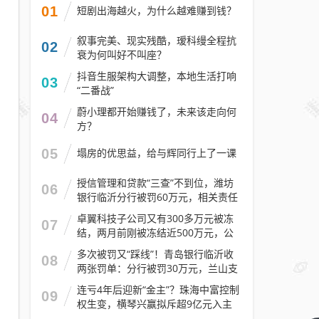
01
短剧出海越火，为什么越难赚到钱？
叙事完美、现实残酷，瑷科缦全程抗
02
衰为何叫好不叫座？
抖音生服架构大调整，本地生活打响
03
“二番战”
蔚小理都开始赚钱了，未来该走向何
04
方？
05
塌房的优思益，给与辉同行上了一课
授信管理和贷款“三查”不到位，潍坊
06
银行临沂分行被罚60万元，相关责任
人被警告
卓翼科技子公司又有300多万元被冻
07
结，两月前刚被冻结近500万元，公
司去年预计亏损至少2.1亿元
多次被罚又“踩线”！青岛银行临沂收
08
两张罚单：分行被罚30万元，兰山支
行被罚30万元
连亏4年后迎新“金主”？珠海中富控制
09
权生变，横琴兴赢拟斥超9亿元入主