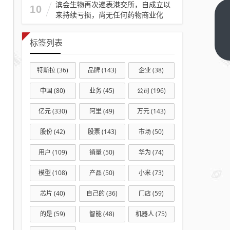
滨会生物再次递表港交所，自成立以
10
来持续亏损，尚无任何药物商业化
全
球
标签列表
第
下
一
一
篇
特斯拉
(36)
品牌
(143)
企业
(38)
个
95
中国
(80)
业务
(45)
公司
(196)
后
小
亿元
(330)
阿里
(49)
万元
(143)
伙
股份
(42)
股票
(143)
市场
(50)
结
婚
用户
(109)
销量
(50)
华为
(74)
用
模型
(108)
产品
(50)
小米
(73)
9
辆
芯片
(40)
自己的
(36)
门店
(59)
吸
的是
(59)
智能
(48)
机器人
(75)
粪