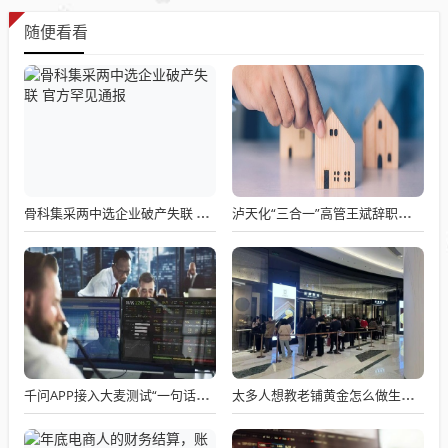
随便看看
骨科集采两中选企业破产失联 官方罕见通报
泸天化“三合一”高管王斌辞职：高管变动叠加财务、业绩双重压力，公司进入阶段性调整期
千问APP接入大麦测试“一句话买电影票”
太多人想教老铺黄金怎么做生意了