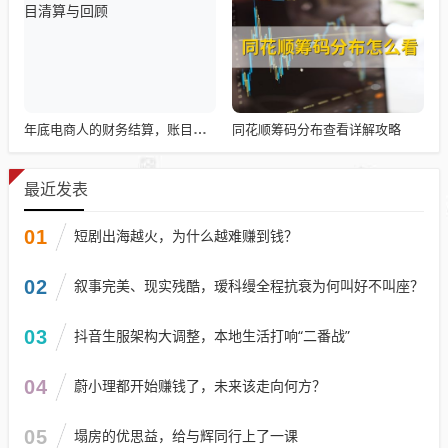
同花顺筹码分布查看详解攻略
年底电商人的财务结算，账目清算与回顾
最近发表
01
短剧出海越火，为什么越难赚到钱？
02
叙事完美、现实残酷，瑷科缦全程抗衰为何叫好不叫座？
03
抖音生服架构大调整，本地生活打响“二番战”
04
蔚小理都开始赚钱了，未来该走向何方？
05
塌房的优思益，给与辉同行上了一课