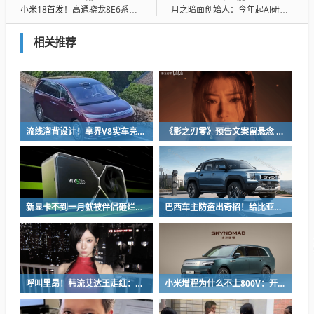
小米18首发！高通骁龙8E6系列规格偷跑：全系2nm工艺 双剑齐发
月之暗面创始人：今年起AI研究方向将发生巨变 并由AI主导
相关推荐
流线溜背设计！享界V8实车亮相：增程版最大续航339km
《影之刃零》预告文案留悬念 玩家：要反向跳票
新显卡不到一月就被伴侣砸烂：小哥哀叹如此脆弱
巴西车主防盗出奇招！给比亚迪鲨鱼皮卡零件“打疫苗” 失窃率大降93%
呼叫里昂！韩流艾达王走红：魅感十足 粉丝直接喊妈妈
小米增程为什么不上800V：开发时间和成本考虑