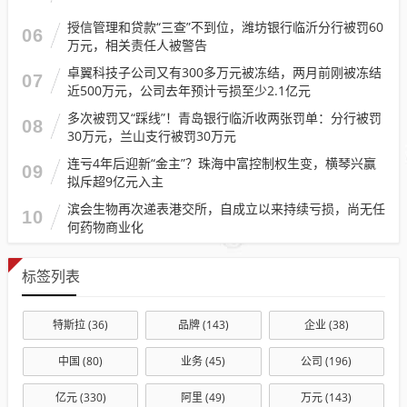
授信管理和贷款“三查”不到位，潍坊银行临沂分行被罚60
06
万元，相关责任人被警告
卓翼科技子公司又有300多万元被冻结，两月前刚被冻结
07
近500万元，公司去年预计亏损至少2.1亿元
多次被罚又“踩线”！青岛银行临沂收两张罚单：分行被罚
08
30万元，兰山支行被罚30万元
连亏4年后迎新“金主”？珠海中富控制权生变，横琴兴赢
09
拟斥超9亿元入主
滨会生物再次递表港交所，自成立以来持续亏损，尚无任
10
何药物商业化
标签列表
特斯拉
(36)
品牌
(143)
企业
(38)
中国
(80)
业务
(45)
公司
(196)
亿元
(330)
阿里
(49)
万元
(143)