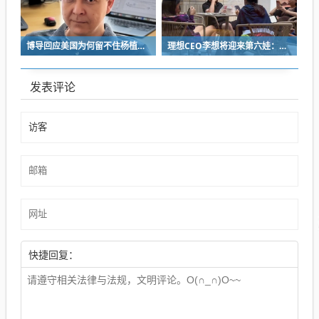
博导回应美国为何留不住杨植麟：他毅然拒绝苹果 选择回国创业
理想CEO李想将迎来第六娃：曾称不担心子女争遗产
发表评论
快捷回复：