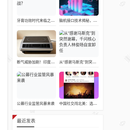
牙膏功效时代来临之际，企业应如何备战？
脑机接口技术揭秘，引领读心术革命的领跑者大盘点
断气威胁加剧！印度民众疯抢电磁炉 制造商将从中国空运部件
从“感谢马斯克”到突然谢幕，千问核心负责人林俊旸自宣卸任
公募行业监管风暴来袭
中国社交闯北美：选择远大于努力
最近发表