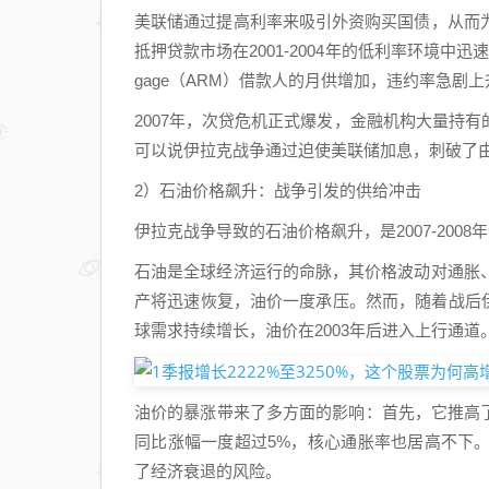
美联储通过提高利率来吸引外资购买国债，从而
抵押贷款市场在2001-2004年的低利率环境中迅速膨胀，但
gage（ARM）借款人的月供增加，违约率急剧上
2007年，次贷危机正式爆发，金融机构大量持
可以说伊拉克战争通过迫使美联储加息，刺破了
2）石油价格飙升：战争引发的供给冲击
伊拉克战争导致的石油价格飙升，是2007-200
石油是全球经济运行的命脉，其价格波动对通胀
产将迅速恢复，油价一度承压。然而，随着战后
球需求持续增长，油价在2003年后进入上行通道
油价的暴涨带来了多方面的影响：首先，它推高了美国
同比涨幅一度超过5%，核心通胀率也居高不下
了经济衰退的风险。