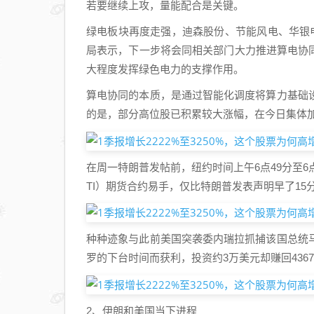
若要继续上攻，量能配合是关键。
绿电板块再度走强，迪森股份、节能风电、华银
局表示，下一步将会同相关部门大力推进算电协
大程度发挥绿色电力的支撑作用。
算电协同的本质，是通过智能化调度将算力基础
的是，部分高位股已积累较大涨幅，在今日集体
在周一特朗普发帖前，纽约时间上午6点49分至6
TI）期货合约易手，仅比特朗普发表声明早了15
种种迹象与此前美国突袭委内瑞拉抓捕该国总统
罗的下台时间而获利，投资约3万美元却赚回43675
2、伊朗和美国当下进程