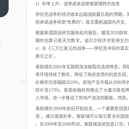
无
1）利率上升：战争成本迫使美联储转向加息
招：
上一
伊拉克战争的经济成本远超战前最乐观的预期，
篇
在
府承诺战争将是“免费的”，既无需削减国内开支
Token
消耗
根据美国国会研究服务局的报告，截至2010财年
这件
期的估算已是天文数字。诺贝尔经济学奖得主约瑟夫·斯蒂格
事
s）在《三万亿美元的战争——伊拉克冲突的真
上，
美元之巨 。
要效
美联储在2001年互联网泡沫破裂后连续降息，将联邦
法自
率环境持续了数年，降低了政府发债的利息负担，也
然
价格年均涨幅超过10%，房地产总市值从2000年的
跃升至173%。美国金融机构推出了大量次级
入市场，进一步推动了房地产泡沫的膨胀。然而
美联储在2004年前后开始加息，一个重要原因
资 。通过提高利率，美联储可以吸引更多外国
。在2004年至2006年间，美联储连续加息17次，