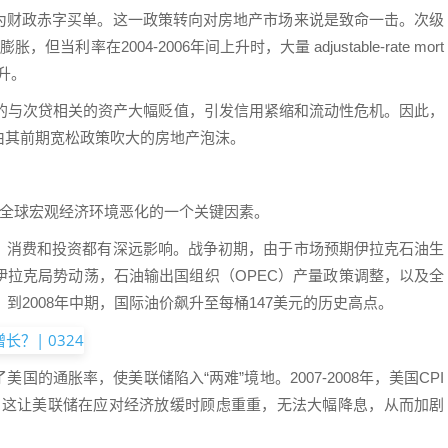
为财政赤字买单。这一政策转向对房地产市场来说是致命一击。次级
当利率在2004-2006年间上升时，大量 adjustable-rate mort
升。
有的与次贷相关的资产大幅贬值，引发信用紧缩和流动性危机。因此，
由其前期宽松政策吹大的房地产泡沫。
8年全球宏观经济环境恶化的一个关键因素。
、消费和投资都有深远影响。战争初期，由于市场预期伊拉克石油生
伊拉克局势动荡，石油输出国组织（OPEC）产量政策调整，以及全
。到2008年中期，国际油价飙升至每桶147美元的历史高点。
的通胀率，使美联储陷入“两难”境地。2007-2008年，美国CPI
。这让美联储在应对经济放缓时顾虑重重，无法大幅降息，从而加剧