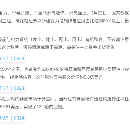
电力、华电辽能、宁波能源等涨停。消息面上，3月23日，国家数据
同工程，确保枢纽节点新建算力设施绿电应用占比达到80%以上，最
设施与电力系统（发电、输电、配电、用电）有机整合。不过需注意
加速上涨后，短线情绪或趋于高潮，需关注主力资金出货迹象。
点50分之间，也曾有约6200份布伦特原油和西德克萨斯中质原油（W
分钟。经粗略估算，这些原油交易名义价值约5.8亿美元。
马杜罗时的预测市场十分雷同，当时也有神秘账户通过精准押注马杜
9.61美元，实现了12.4倍的回报。