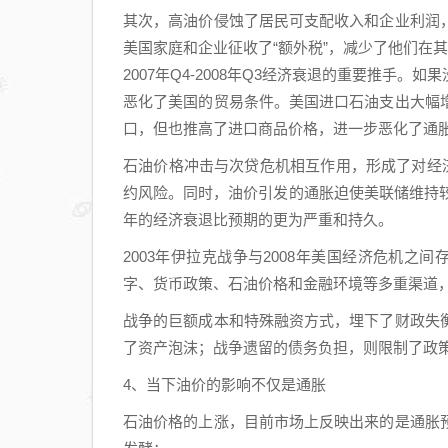
其次，高油价侵蚀了居民可支配收入和企业利润
美国家庭和企业征收了“额外税”，减少了他们在其他
2007年Q4-2008年Q3经济衰退的重要推手
恶化了美国的贸易条件。美国进口石油支出大幅
口，但也推高了进口商品价格，进一步恶化了通
石油价格冲击与次贷危机相互作用，形成了对经
约风险。同时，油价引发的通胀迫使美联储维持较
年的经济衰退比预期的更为严重和持久。
2003年伊拉克战争与2008年美国经济危机之
字、货币政策、石油价格和金融环境等多重渠道
战争的巨额成本和特殊融资方式，埋下了财政失
了资产泡沫；战争遗留的债务负担，则限制了政
4、当下油价的影响不仅是通胀
石油价格的上涨，目前市场上反映出来的是通胀