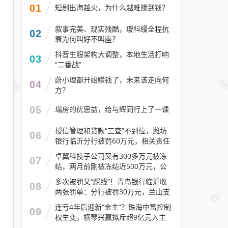
01
短剧出海越火，为什么越难赚到钱？
叙事完美、现实残酷，瑷科缦全程抗
02
衰为何叫好不叫座？
抖音生服架构大调整，本地生活打响
03
“二番战”
蔚小理都开始赚钱了，未来该走向何
04
方？
05
塌房的优思益，给与辉同行上了一课
授信管理和贷款“三查”不到位，潍坊
06
银行临沂分行被罚60万元，相关责任
人被警告
卓翼科技子公司又有300多万元被冻
07
结，两月前刚被冻结近500万元，公
司去年预计亏损至少2.1亿元
多次被罚又“踩线”！青岛银行临沂收
08
两张罚单：分行被罚30万元，兰山支
行被罚30万元
连亏4年后迎新“金主”？珠海中富控制
09
权生变，横琴兴赢拟斥超9亿元入主