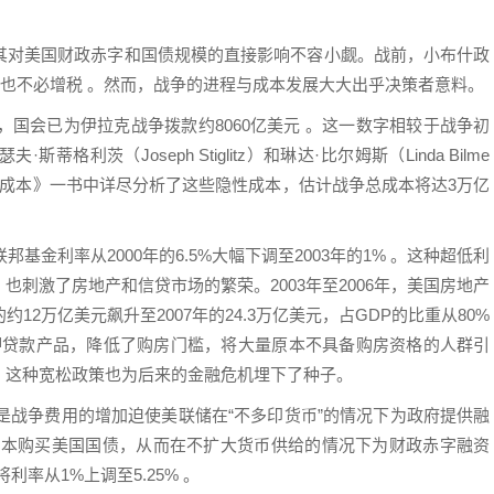
其对美国财政赤字和国债规模的直接影响不容小觑。战前，小布什政
，也不必增税 。然而，战争的进程与成本发展大大出乎决策者意料。
，国会已为伊拉克战争拨款约8060亿美元 。这一数字相较于战争初
利茨（Joseph Stiglitz）和琳达·比尔姆斯（Linda Bilme
实成本》一书中详尽分析了这些隐性成本，估计战争总成本将达3万亿
基金利率从2000年的6.5%大幅下调至2003年的1% 。这种超低利
刺激了房地产和信贷市场的繁荣。2003年至2006年，美国房地产
约12万亿美元飙升至2007年的24.3万亿美元，占GDP的比重从80%
抵押贷款产品，降低了购房门槛，将大量原本不具备购房资格的人群引
，这种宽松政策也为后来的金融危机埋下了种子。
就是战争费用的增加迫使美联储在“不多印货币”的情况下为政府提供融
资本购买美国国债，从而在不扩大货币供给的情况下为财政赤字融资
将利率从1%上调至5.25% 。