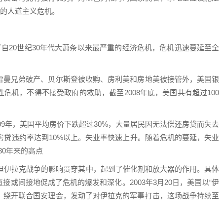
重的人道主义危机。
了自20世纪30年代大萧条以来最严重的经济危机，危机迅速蔓延至全
雷曼兄弟破产、贝尔斯登被收购、房利美和房地美被接管外，美国银
危机，不得不接受政府的救助，截至2008年底，美国共有超过100
009年，美国平均房价下跌超过30%，大量居民因无法偿还房贷而失去
的房贷违约率达到10%以上。失业率快速上升。随着危机的蔓延，失业
近30年来的高点
，但伊拉克战争的影响贯穿其中，起到了催化剂和放大器的作用。具体
或间接地促成了危机的爆发和深化。2003年3月20日，美国以“伊
由，绕开联合国安理会，发动了对伊拉克的军事打击，这场战争持续至