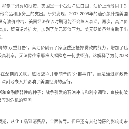
，抑制了消费和投资。美国是一个石油净进口国，油价上涨等同于对
商品和服务上的支出。研究发现，2007-2008年的油价飙升是美国
。如果没有油价冲击，美国经济在该时期可能不会陷入衰退。再次，高油价
增加，贸易逆差扩大，加剧了美元贬值压力。美元贬值虽然有助于出
胀。
济的“双重打击”，高油价削弱了家庭偿还抵押贷款的能力，增加了违
高利率，无法像往常那样大幅降息来刺激经济。这解释了为何2008
间存在深刻的关联。这场战争并非简单的“外部事件”，而是通过财政赤
，深刻地嵌入并影响了美国经济的运行。
衡和金融脆弱性的种子；战争引发的石油冲击和利率调整，直接刺破
策应对危机的空间。
预期，从化工品到消费品，全面传导。但是还有其他隐蔽的影响尚未