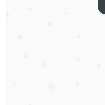
升级出漏
子，微信
下一篇
到嘴的龙
虾飞了