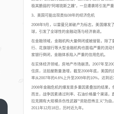
极其脆弱的“阿喀琉斯之踵”，一旦遭袭将引发严
3、美国可能出现类似08年的经济危机
2008年9月，以雷曼兄弟破产为标志，美国爆发
球，引发了全球性的金融动荡与经济衰退。
在金融领域，金融机构大量倒闭或被接管。除了
行、花旗银行等大型金融机构也面临严重的流动性
家银行倒闭，金融体系陷入严重的信用危机。
在实体经济领域，房地产市场崩溃。2007年至2
住房，法拍屋数量激增，截至2008年底，美国
率从2007年的4.6%上升至2009年的10%，达到
2008年金融危机的爆发是多重因素叠加的结果
而言，战争因素通过利率、石油价格量个渠道，直接
拉克拥有大规模杀伤性武器”“资助恐怖主义”为
2011年12月18日，历时近九年。
阿里