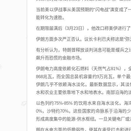
当前美以伊战事从美国预期的“闪电战”演变成
能转化为速胜。
在期限届满后（3月23日），他改口称美伊进行了
伊朗方面多次严正否认。议长卡利巴夫称这是“弥
有分析认为，特朗普释放谈判消息可能是缓兵之
飙升而恐慌的金融市场。
伊朗电力高度依赖化石燃料（天然气占81%），
868兆瓦，而全国总装机容量约9万兆瓦，单个
伊朗几乎不依赖海水淡化。最新数据显示，其淡化
水和农业主要依靠地下水和地表水。南部沿海的
以色列约75%-85% 的饮用水来自海水淡化，
0%，沙特约70%。这些国家的命脉系于沿海
形成高度集中的能源-供水枢纽。一旦关键电厂或
朗在水电方面的低脆弱性，使其在承受打击和进