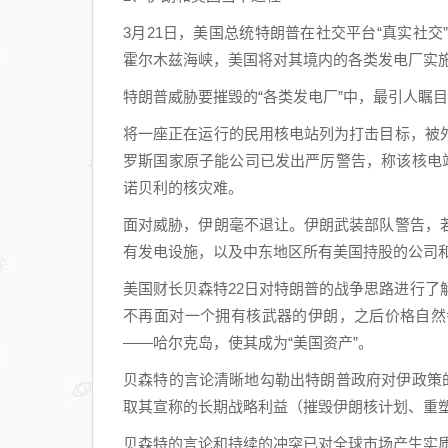
3月21日，美国总统特朗普在社交平台“真实社
霍尔木兹海峡，美国将对其境内的各类发电厂实
特朗普威胁要摧毁的“各类发电厂”中，最引人瞩
将一座正在运行的民用核电站列为打击目标，被
罗斯国家原子能公司已发出严厉警告，称该核电站
诺贝利的核灾难。
面对威胁，伊朗毫不退让。伊朗武装部队警告，
有发电设施，以及中东地区所有美国持股的公司
美国财长贝森特22日对特朗普的战争思路进行了
不再面对一个拥有核武器的伊朗，之后价格自然
——哈尔克岛，使其成为“美国资产”。
贝森特的言论清晰地勾勒出特朗普政府对伊政策
取其宣称的长期战略利益（摧毁伊朗核计划、重
贝森特的言论和持续的冲突已对全球市场产生实