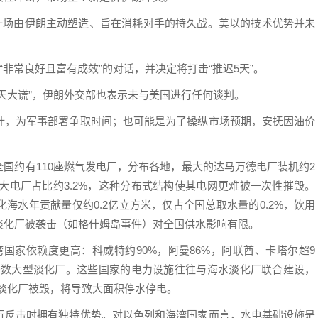
了一场由伊朗主动塑造、旨在消耗对手的持久战。美以的技术优势并未
“非常良好且富有成效”的对话，并决定将打击“推迟5天”。
天大谎”，伊朗外交部也表示未与美国进行任何谈判。
计，为军事部署争取时间；也可能是为了操纵市场预期，安抚因油价
全国约有110座燃气发电厂，分布各地，最大的达马万德电厂装机约2
最大电厂占比约3.2%，这种分布式结构使其电网更难被一次性摧毁。
海水年贡献量仅约0.2亿立方米，仅占全国总取水量的0.2%，饮用
淡化厂被袭击（如格什姆岛事件）对全国供水影响有限。
海湾国家依赖度更高：科威特约90%，阿曼86%，阿联酋、卡塔尔超9
的少数大型淡化厂。这些国家的电力设施往往与海水淡化厂联合建设，
淡化厂被毁，将导致大面积停水停电。
行反击时拥有独特优势。对以色列和海湾国家而言，水电基础设施是