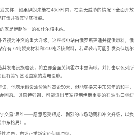
交”发文称，如果伊朗未能在48小时内，在毫无威胁的情况下全面开放
施打击并将其彻底摧毁。
目的就是伊朗唯一的布什尔核电站。
外界视为冲突的重大升级。这座核电站由俄罗斯建造并提供燃料，俄
存有72吨裂变材料和210吨乏核燃料，若遭袭击可能引发类似切尔
若其发电设施遭袭，将立即全面关闭霍尔木兹海峡，并打击以色列所
和设有美军基地国家的发电设施。
解读，他表示假设油价暂时高企50天，但能够换来中东50年的和平，
会回落。贝森特强调，可能派出美军控制伊朗重要的石油出口枢纽
的“交易”思维——愿意忍受短期、剧烈的市场动荡和冲突升级，以换
塑中东格局）。
质性冲击，市场正重新定价伊朗冲突。