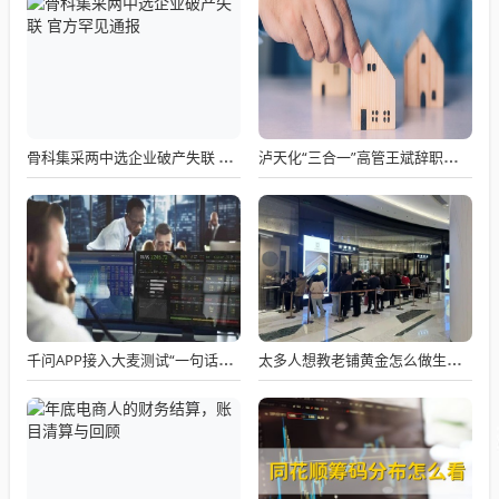
骨科集采两中选企业破产失联 官方罕见通报
泸天化“三合一”高管王斌辞职：高管变动叠加财务、业绩双重压力，公司进入阶段性调整期
千问APP接入大麦测试“一句话买电影票”
太多人想教老铺黄金怎么做生意了