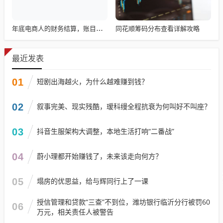
同花顺筹码分布查看详解攻略
年底电商人的财务结算，账目清算与回顾
最近发表
01
短剧出海越火，为什么越难赚到钱？
02
叙事完美、现实残酷，瑷科缦全程抗衰为何叫好不叫座？
03
抖音生服架构大调整，本地生活打响“二番战”
04
蔚小理都开始赚钱了，未来该走向何方？
05
塌房的优思益，给与辉同行上了一课
授信管理和贷款“三查”不到位，潍坊银行临沂分行被罚60
06
万元，相关责任人被警告