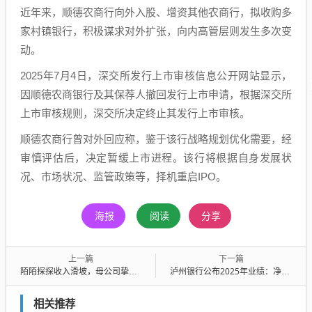
近年来，顺德农商行向外入股、增资其他农商行，拟收购多
家村镇银行，积极谋求对外扩张，向内高管层则发生多次变
动。
2025年7月4日，深交所发行上市审核信息公开网站显示，
因顺德农商银行及其保荐人撤回发行上市申请，根据深交所
上市审核规则，深交所决定终止其发行上市审核。
顺德农商行曾对外回应称，鉴于该行战略规划优化需要，经
审慎评估后，决定暂缓上市进程。该行将根据自身发展状
况、市场状况、监管政策等，择机重启IPO。
海报
阅读
分享
上一篇
下一篇
陌陌探探收入滑坡，母公司挚文集团2025年Q4营收下降，靠中东北非市场撑起海外增长
泸州银行公布2025年业绩：净利润连续三年增长20%，资产首破2000亿元
相关推荐