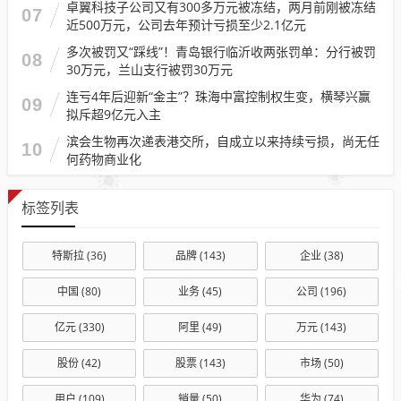
卓翼科技子公司又有300多万元被冻结，两月前刚被冻结
07
近500万元，公司去年预计亏损至少2.1亿元
多次被罚又“踩线”！青岛银行临沂收两张罚单：分行被罚
08
30万元，兰山支行被罚30万元
连亏4年后迎新“金主”？珠海中富控制权生变，横琴兴赢
09
拟斥超9亿元入主
滨会生物再次递表港交所，自成立以来持续亏损，尚无任
10
何药物商业化
标签列表
特斯拉
(36)
品牌
(143)
企业
(38)
中国
(80)
业务
(45)
公司
(196)
亿元
(330)
阿里
(49)
万元
(143)
股份
(42)
股票
(143)
市场
(50)
用户
(109)
销量
(50)
华为
(74)