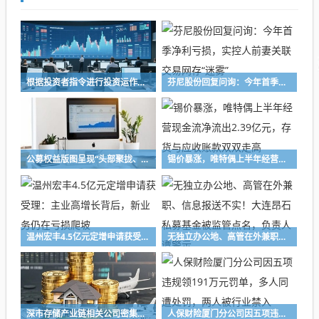
根据投资者指令进行投资运作！长兴万乘私募及时任副总经理收警示函
芬尼股份回复问询：今年首季净利亏损，实控人前妻关联交易网存“迷雾”
公募权益版图呈现“头部聚拢、中小深耕”格局 百亿级主动权益基金扩容至72只，16家公募主动权益规模突破千亿元
锡价暴涨，唯特偶上半年经营现金流净流出2.39亿元，存货与应收账款双双走高
温州宏丰4.5亿元定增申请获受理：主业高增长背后，新业务仍在亏损爬坡
无独立办公地、高管在外兼职、信息报送不实！大连昂石私募基金被监管点名，负责人遭警示
深市存储产业链相关公司密集释放积极信号，业界看好行业高景气度持续性
人保财险厦门分公司因五项违规领191万元罚单，多人同遭处罚，两人被行业禁入