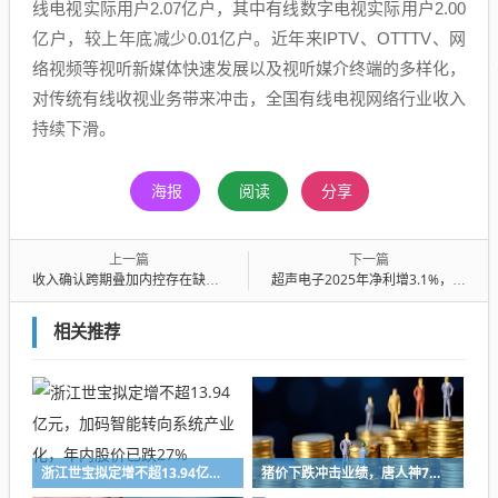
线电视实际用户2.07亿户，其中有线数字电视实际用户2.00
亿户，较上年底减少0.01亿户。近年来IPTV、OTTTV、网
络视频等视听新媒体快速发展以及视听媒介终端的多样化，
对传统有线收视业务带来冲击，全国有线电视网络行业收入
持续下滑。
海报
阅读
分享
上一篇
下一篇
收入确认跨期叠加内控存在缺陷：北方长龙被监管责令改正，董事长等三名高管收警示函
超声电子2025年净利增3.1%，毛利率连续3年下滑，财务费用大增534%
相关推荐
浙江世宝拟定增不超13.94亿元，加码智能转向系统产业化，年内股价已跌27%
猪价下跌冲击业绩，唐人神7月生猪销售收入下降47%，中报预亏超8亿元创新高