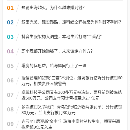
01
短剧出海越火，为什么越难赚到钱？
02
叙事完美、现实残酷，瑷科缦全程抗衰为何叫好不叫座？
03
抖音生服架构大调整，本地生活打响“二番战”
04
蔚小理都开始赚钱了，未来该走向何方？
05
塌房的优思益，给与辉同行上了一课
授信管理和贷款“三查”不到位，潍坊银行临沂分行被罚60
06
万元，相关责任人被警告
卓翼科技子公司又有300多万元被冻结，两月前刚被冻结
07
近500万元，公司去年预计亏损至少2.1亿元
多次被罚又“踩线”！青岛银行临沂收两张罚单：分行被罚
08
30万元，兰山支行被罚30万元
连亏4年后迎新“金主”？珠海中富控制权生变，横琴兴赢
09
拟斥超9亿元入主