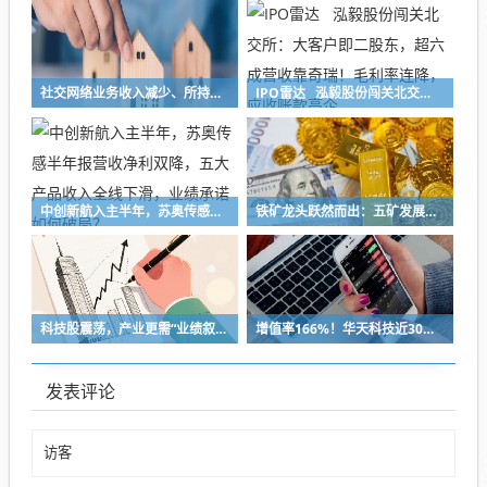
社交网络业务收入减少、所持加密货币减值，映宇宙预计上半年净利缩水30%
IPO雷达 泓毅股份闯关北交所：大客户即二股东，超六成营收靠奇瑞！毛利率连降，应收账款高企
中创新航入主半年，苏奥传感半年报营收净利双降，五大产品收入全线下滑，业绩承诺如何破局？
铁矿龙头跃然而出：五矿发展重组铸就A股铁矿采选重要平台
科技股震荡，产业更需“业绩叙事”
增值率166%！华天科技近30亿元并购下周上会，标的华羿微电曾终止IPO
发表评论