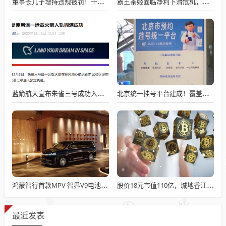
董事长儿子增持违规被罚！千红制药市值128亿，半年净赚2.58亿却踩雷信托5年
霸王茶姬面临净利下滑危机，急需策略调整与谋变
蓝箭航天宣布朱雀三号成功入轨，技术突破五大项，深入排查回收失败原因
北京统一挂号平台建成！覆盖近300家二三甲医院号源
鸿蒙智行首款MPV 智界V9电池信息曝光：WLTC最远续航223km
股价18元市值110亿，城地香江却被查出连续7季财报失真
最近发表