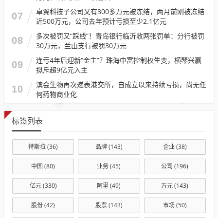
卓翼科技子公司又有300多万元被冻结，两月前刚被冻结
07
近500万元，公司去年预计亏损至少2.1亿元
多次被罚又“踩线”！青岛银行临沂收两张罚单：分行被罚
08
30万元，兰山支行被罚30万元
连亏4年后迎新“金主”？珠海中富控制权生变，横琴兴赢
09
拟斥超9亿元入主
滨会生物再次递表港交所，自成立以来持续亏损，尚无任
10
何药物商业化
标签列表
特斯拉
(36)
品牌
(143)
企业
(38)
中国
(80)
业务
(45)
公司
(196)
亿元
(330)
阿里
(49)
万元
(143)
股份
(42)
股票
(143)
市场
(50)