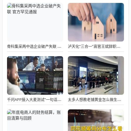
骨科集采两中选企业破产失联 官方罕见通报
泸天化“三合一”高管王斌辞职：高管变动叠加财务、业绩双重压力，公司进入阶段性调整期
千问APP接入大麦测试“一句话买电影票”
太多人想教老铺黄金怎么做生意了