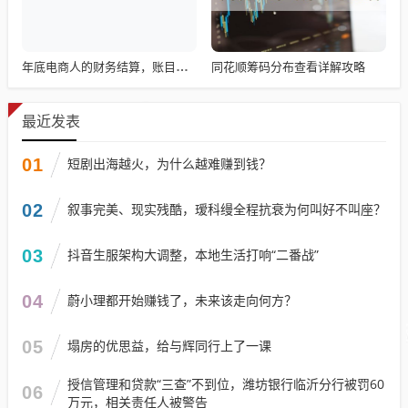
同花顺筹码分布查看详解攻略
年底电商人的财务结算，账目清算与回顾
最近发表
01
短剧出海越火，为什么越难赚到钱？
02
叙事完美、现实残酷，瑷科缦全程抗衰为何叫好不叫座？
03
抖音生服架构大调整，本地生活打响“二番战”
04
蔚小理都开始赚钱了，未来该走向何方？
05
塌房的优思益，给与辉同行上了一课
授信管理和贷款“三查”不到位，潍坊银行临沂分行被罚60
06
万元，相关责任人被警告