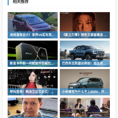
相关推荐
流线溜背设计！享界V8实车亮相：增程版最大续航339km
《影之刃零》预告文案留悬念 玩家：要反向跳票
新显卡不到一月就被伴侣砸烂：小哥哀叹如此脆弱
巴西车主防盗出奇招！给比亚迪鲨鱼皮卡零件“打疫苗” 失窃率大降93%
呼叫里昂！韩流艾达王走红：魅感十足 粉丝直接喊妈妈
小米增程为什么不上800V：开发时间和成本考虑