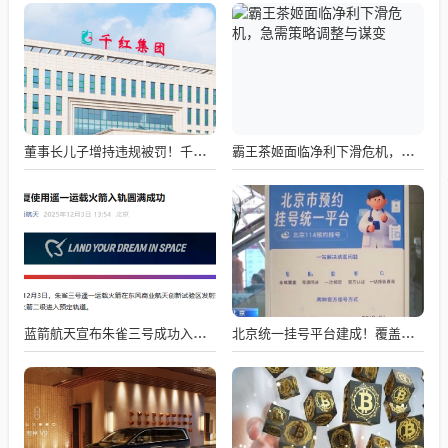
董事长儿子增持违规被罚！千红制药市值128亿，半年净赚2.58亿却踩雷信托5年
霸王茶姬面临净利下滑危机，急需策略调整与谋变
蓝箭航天宣布朱雀三号成功入轨，技术突破五大项，深入排查回收失败原因
北京统一挂号平台建成！覆盖近300家二三甲医院号源