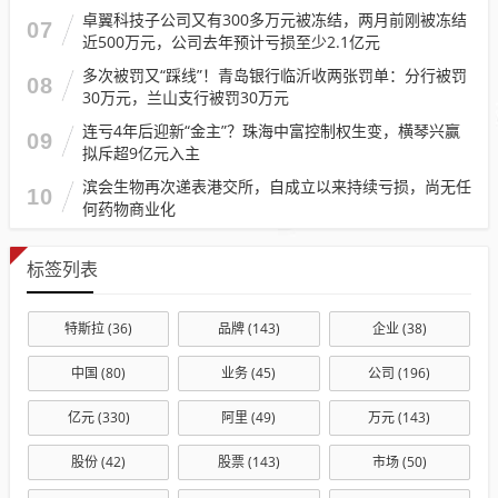
卓翼科技子公司又有300多万元被冻结，两月前刚被冻结
07
近500万元，公司去年预计亏损至少2.1亿元
多次被罚又“踩线”！青岛银行临沂收两张罚单：分行被罚
08
30万元，兰山支行被罚30万元
连亏4年后迎新“金主”？珠海中富控制权生变，横琴兴赢
09
拟斥超9亿元入主
滨会生物再次递表港交所，自成立以来持续亏损，尚无任
10
何药物商业化
标签列表
特斯拉
(36)
品牌
(143)
企业
(38)
中国
(80)
业务
(45)
公司
(196)
亿元
(330)
阿里
(49)
万元
(143)
股份
(42)
股票
(143)
市场
(50)