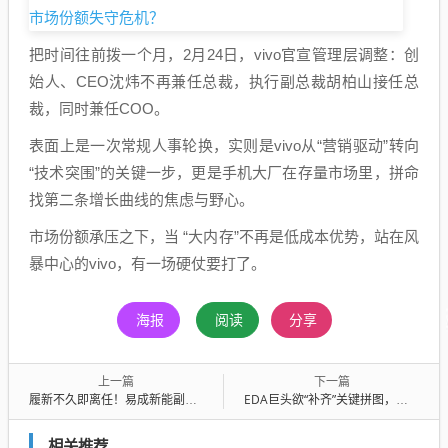
把时间往前拨一个月，2月24日，vivo官宣管理层调整：创
始人、CEO沈炜不再兼任总裁，执行副总裁胡柏山接任总
裁，同时兼任COO。
表面上是一次常规人事轮换，实则是vivo从“营销驱动”转向
“技术突围”的关键一步，更是手机大厂在存量市场里，拼命
找第二条增长曲线的焦虑与野心。
市场份额承压之下，当 “大内存”不再是低成本优势，站在风
暴中心的vivo，有一场硬仗要打了。
海报
阅读
分享
上一篇
下一篇
履新不久即离任！易成新能副总经理常兴华因工作变动辞职
EDA巨头欲“补齐”关键拼图，概伦电子拟21.7亿元买下两家公司，标的“客户圈”引关注
相关推荐