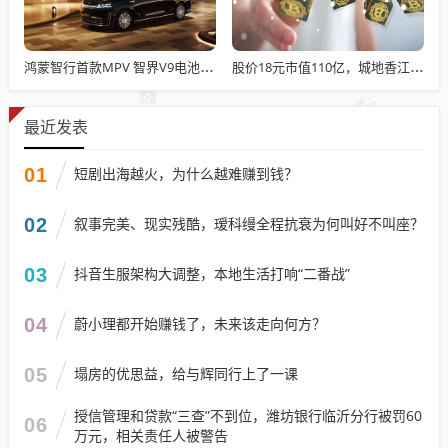
鸿蒙智行首款MPV 智界V9电池信息曝光：WLTC最远续航223km
股价18元市值110亿，城地香江却被查出连续7季财报失真
最近发表
01
短剧出海越火，为什么越难赚到钱？
02
叙事完美、现实残酷，瑷科缦全程抗衰为何叫好不叫座？
03
抖音生服架构大调整，本地生活打响“二番战”
04
蔚小理都开始赚钱了，未来该走向何方？
05
塌房的优思益，给与辉同行上了一课
授信管理和贷款“三查”不到位，潍坊银行临沂分行被罚60
06
万元，相关责任人被警告