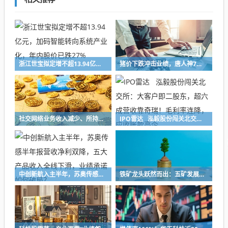
浙江世宝拟定增不超13.94亿元，加码智能转向系统产业化，年内股价已跌27%
猪价下跌冲击业绩，唐人神7月生猪销售收入下降47%，中报预亏超8亿元创新高
社交网络业务收入减少、所持加密货币减值，映宇宙预计上半年净利缩水30%
IPO雷达 泓毅股份闯关北交所：大客户即二股东，超六成营收靠奇瑞！毛利率连降，应收账款高企
中创新航入主半年，苏奥传感半年报营收净利双降，五大产品收入全线下滑，业绩承诺如何破局？
铁矿龙头跃然而出：五矿发展重组铸就A股铁矿采选重要平台