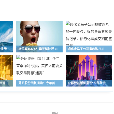
科技股震荡，产业更需“业绩叙事”
增值率166%！华天科技近30亿元并购下周上会，标的华羿微电曾终止IPO
通化金马子公司拟收购八加一控股权，标的身背五项失信记录，债务化解成交割前置门槛
根据投资者指令进行投资运作！长兴万乘私募及时任副总经理收警示函
芬尼股份回复问询：今年首季净利亏损，实控人前妻关联交易网存“迷雾”
公募权益版图呈现“头部聚拢、中小深耕”格局 百亿级主动权益基金扩容至72只，16家公募主动权益规模突破千亿元