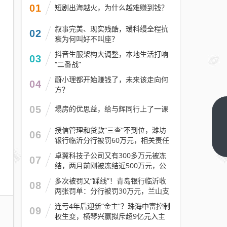
01
短剧出海越火，为什么越难赚到钱？
叙事完美、现实残酷，瑷科缦全程抗
02
衰为何叫好不叫座？
抖音生服架构大调整，本地生活打响
03
“二番战”
蔚小理都开始赚钱了，未来该走向何
04
方？
05
塌房的优思益，给与辉同行上了一课
继
OPPO
授信管理和贷款“三查”不到位，潍坊
06
银行临沂分行被罚60万元，相关责任
之
下一
人被警告
篇
后，
卓翼科技子公司又有300多万元被冻
07
结，两月前刚被冻结近500万元，公
vivo
司去年预计亏损至少2.1亿元
多次被罚又“踩线”！青岛银行临沂收
也宣
08
两张罚单：分行被罚30万元，兰山支
布涨
行被罚30万元
连亏4年后迎新“金主”？珠海中富控制
价！
09
权生变，横琴兴赢拟斥超9亿元入主
昔日