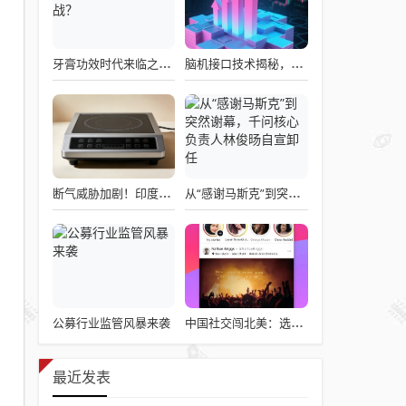
牙膏功效时代来临之际，企业应如何备战？
脑机接口技术揭秘，引领读心术革命的领跑者大盘点
断气威胁加剧！印度民众疯抢电磁炉 制造商将从中国空运部件
从“感谢马斯克”到突然谢幕，千问核心负责人林俊旸自宣卸任
公募行业监管风暴来袭
中国社交闯北美：选择远大于努力
最近发表