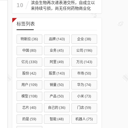
滨会生物再次递表港交所，自成立以
“销冠”
10
来持续亏损，尚无任何药物商业化
如何
应对
标签列表
市场
份额
特斯拉
(36)
品牌
(143)
企业
(38)
失守
危
中国
(80)
业务
(45)
公司
(196)
机？
亿元
(330)
阿里
(49)
万元
(143)
股份
(42)
股票
(143)
市场
(50)
用户
(109)
销量
(50)
华为
(74)
模型
(108)
产品
(50)
小米
(73)
芯片
(40)
自己的
(36)
门店
(59)
的是
(59)
智能
(48)
机器人
(75)