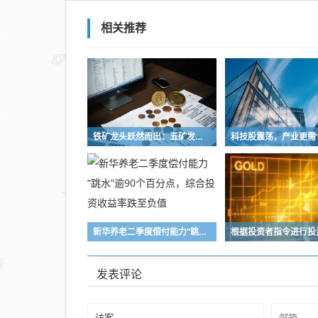
股西
贝，
相关推荐
注册
资本
增至
1.04
亿元
铁矿龙头跃然而出：五矿发展重组铸就A股铁矿采选重要平台
新华养老二季度偿付能力“跳水”逾90个百分点，综合投资收益率跌至负值
发表评论