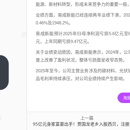
能源、新材料转型，形成未来竞争力的重要一极，也
业绩方面，易成新能已经连续两年业绩下滑，2024
0.46%及1948.2%。
易成新能预计2025年归母净利润亏损5.6亿元至6
元，上年同期亏损9.47亿元。
关于业绩变动原因，易成新能表示，2024年，
度上改善了盈利状况，整体亏损面呈收窄态势。
95
2025年至今，公司主营业务涉及的碳材料、光
亿元
品毛利率持续承压，对公司业绩持续产生影响。
身家
上一
篇
富豪
出
海
手！
贾国
上一篇
龙老
95亿元身家富豪出手！贾国龙老乡入股西贝，注册资本增至1.04
乡入