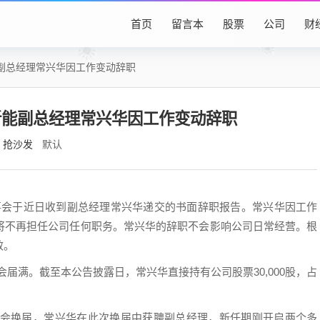
首页
留言本
股票
公司
财
副总经理常兴华因工作变动辞职
新能副总经理常兴华因工作变动辞职
抢沙发
默认
公司董事会于近日收到副总经理常兴华递交的书面辞职报告。常兴华因工作
将不再担任公司任何职务。常兴华的辞职不会影响公司日常经营。根
效。
事会届满。截至本公告披露日，常兴华直接持有公司股票30,000股，占
董事会换届，常兴华在此次换届中获聘副总经理，新任期刚开启两个多