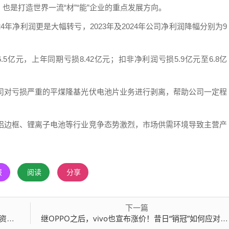
是打造世界一流“材”“能”企业的重点发展方向。
年净利润更是大幅转亏，2023年及2024年公司净利润降幅分别为9
.5亿元，上年同期亏损8.42亿元；扣非净利润亏损5.9亿元至6.8亿
公司对亏损严重的平煤隆基光伏电池片业务进行剥离，帮助公司一定程
伏铝边框、锂离子电池等行业竞争态势激烈，市场供需环境导致主营产
报
阅读
分享
下一篇
亿元
继OPPO之后，vivo也宣布涨价！昔日“销冠”如何应对市场份额失守危机？