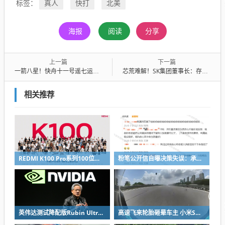
真人
快打
北美
标签：
海报
阅读
分享
上一篇
下一篇
一箭八星！快舟十一号遥七运载火箭成功发射
芯荒难解！SK集团董事长：存储芯片短缺或持续至2030年
相关推荐
REDMI K100 Pro系列100位工程师代表亮相：设计、工程K90原班人马操刀
粉笔公开信自曝决策失误：承认鸡贼 蹭热度 舍不得成本想多收钱
英伟达测试降配版Rubin Ultra GPU：HBM短缺下芯片厂商如何破局
高速飞来轮胎砸晕车主 小米SU7自动断电呼叫120 全程半小时救回一命