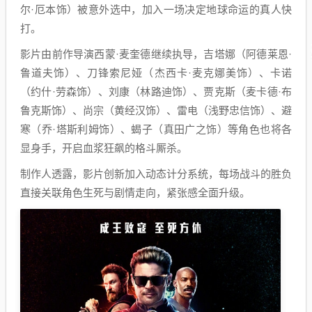
尔·厄本饰）被意外选中，加入一场决定地球命运的真人快
打。
影片由前作导演西蒙·麦奎德继续执导，吉塔娜（阿德莱恩·
鲁道夫饰）、刀锋索尼娅（杰西卡·麦克娜美饰）、卡诺
（约什·劳森饰）、刘康（林路迪饰）、贾克斯（麦卡德·布
鲁克斯饰）、尚宗（黄经汉饰）、雷电（浅野忠信饰）、避
寒（乔·塔斯利姆饰）、蝎子（真田广之饰）等角色也将各
显身手，开启血浆狂飙的格斗厮杀。
制作人透露，影片创新加入动态计分系统，每场战斗的胜负
直接关联角色生死与剧情走向，紧张感全面升级。