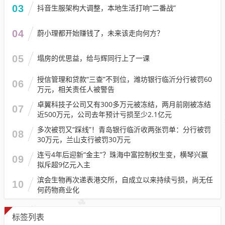
03
抖音生服架构大调整，本地生活打响“二番战”
04
蔚小理都开始赚钱了，未来该走向何方？
05
塌房的优思益，给与辉同行上了一课
授信管理和贷款“三查”不到位，潍坊银行临沂分行被罚60
06
万元，相关责任人被警告
卓翼科技子公司又有300多万元被冻结，两月前刚被冻结
07
近500万元，公司去年预计亏损至少2.1亿元
多次被罚又“踩线”！青岛银行临沂收两张罚单：分行被罚
08
30万元，兰山支行被罚30万元
连亏4年后迎新“金主”？珠海中富控制权生变，横琴兴赢
09
拟斥超9亿元入主
滨会生物再次递表港交所，自成立以来持续亏损，尚无任
10
何药物商业化
标签列表