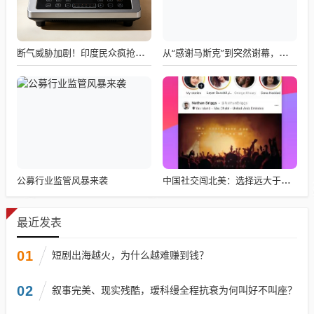
断气威胁加剧！印度民众疯抢电磁炉 制造商将从中国空运部件
从“感谢马斯克”到突然谢幕，千问核心负责人林俊旸自宣卸任
公募行业监管风暴来袭
中国社交闯北美：选择远大于努力
最近发表
01
短剧出海越火，为什么越难赚到钱？
02
叙事完美、现实残酷，瑷科缦全程抗衰为何叫好不叫座？