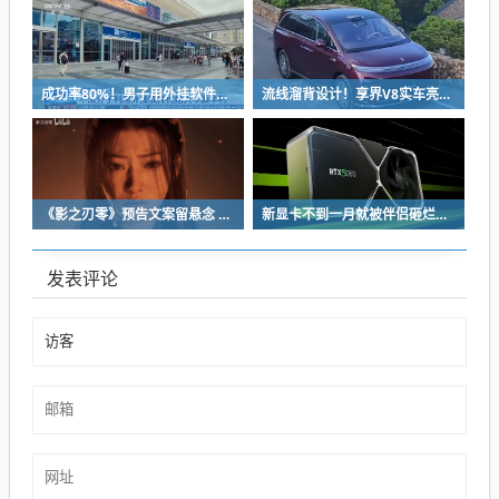
成功率80%！男子用外挂软件抢12306火车票：牟利2万多被判刑
流线溜背设计！享界V8实车亮相：增程版最大续航339km
《影之刃零》预告文案留悬念 玩家：要反向跳票
新显卡不到一月就被伴侣砸烂：小哥哀叹如此脆弱
发表评论