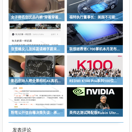
女子称名创优品内裤“穿着穿着掉了”让其颜面尽失 品牌方客服回应：已启动紧急调查
福特执行董事长：美国不可能永远把中国车企挡在门外 进来也有信心击败
张雪峰女儿张姩菡请峰学蔚来员工喝立秋奶茶 往年都是张雪峰买单
联想拯救者C700掌机本月发布：掌中玩3A 畅玩9小时不插电
影石创始人晒全景相机X6真机：硬扛一颗子弹没穿透
REDMI K100 Pro系列100位工程师代表亮相：设计、工程K90原班人马操刀
粉笔公开信自曝决策失误：承认鸡贼 蹭热度 舍不得成本想多收钱
英伟达测试降配版Rubin Ultra GPU：HBM短缺下芯片厂商如何破局
发表评论