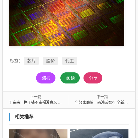
芯片
股价
代工
标签：
海报
阅读
分享
上一篇
下一篇
于东来：挣了钱不幸福没意义 给孩子留钱不如留开心
年轻家庭第一辆鸿蒙智行 全新问界M6本月23日开启预定
相关推荐