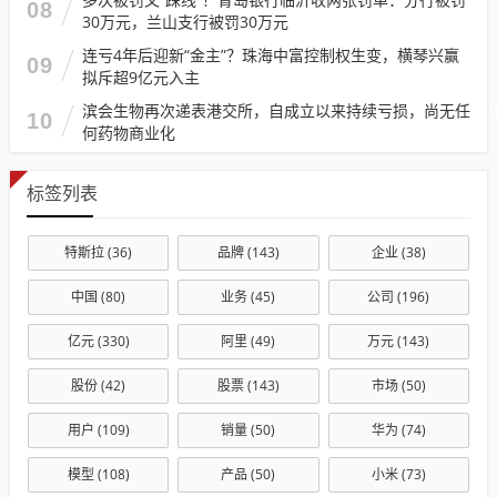
08
30万元，兰山支行被罚30万元
连亏4年后迎新“金主”？珠海中富控制权生变，横琴兴赢
09
拟斥超9亿元入主
滨会生物再次递表港交所，自成立以来持续亏损，尚无任
10
何药物商业化
标签列表
特斯拉
(36)
品牌
(143)
企业
(38)
中国
(80)
业务
(45)
公司
(196)
亿元
(330)
阿里
(49)
万元
(143)
股份
(42)
股票
(143)
市场
(50)
用户
(109)
销量
(50)
华为
(74)
模型
(108)
产品
(50)
小米
(73)