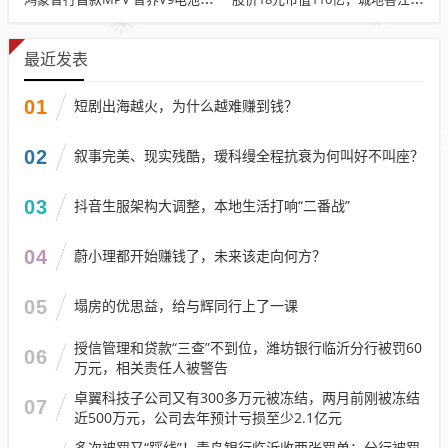
最近发表
01
短剧出海越火，为什么越难赚到钱？
02
叙事完美、现实残酷，瑷科缦全程抗衰为何叫好不叫座？
03
抖音生服架构大调整，本地生活打响“二番战”
04
蔚小理都开始赚钱了，未来该走向何方？
05
塌房的优思益，给与辉同行上了一课
授信管理和贷款“三查”不到位，潍坊银行临沂分行被罚60
06
万元，相关责任人被警告
卓翼科技子公司又有300多万元被冻结，两月前刚被冻结
07
近500万元，公司去年预计亏损至少2.1亿元
多次被罚又“踩线”！青岛银行临沂收两张罚单：分行被罚