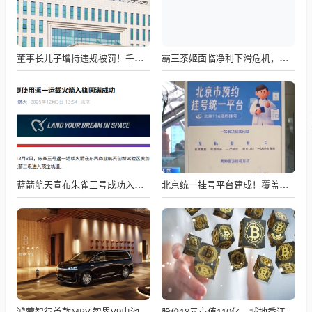
董事长儿子增持违规被罚！千红制药市值128亿，半年净赚2.58亿却踩雷信托5年
霸王茶姬面临净利下滑危机，急需策略调整与谋变
蓝箭航天宣布朱雀三号成功入轨，技术突破五大项，深入排查回收失败原因
北京统一挂号平台建成！覆盖近300家二三甲医院号源
鸿蒙智行首款MPV 智界V9电池信息曝光：WLTC最远续航223km
股价18元市值110亿，城地香江却被查出连续7季财报失真