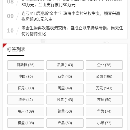
08
30万元，兰山支行被罚30万元
连亏4年后迎新“金主”？珠海中富控制权生变，横琴兴赢
09
拟斥超9亿元入主
滨会生物再次递表港交所，自成立以来持续亏损，尚无任
10
何药物商业化
标签列表
特斯拉
(36)
品牌
(143)
企业
(38)
中国
(80)
业务
(45)
公司
(196)
亿元
(330)
阿里
(49)
万元
(143)
股份
(42)
股票
(143)
市场
(50)
用户
(109)
销量
(50)
华为
(74)
模型
(108)
产品
(50)
小米
(73)