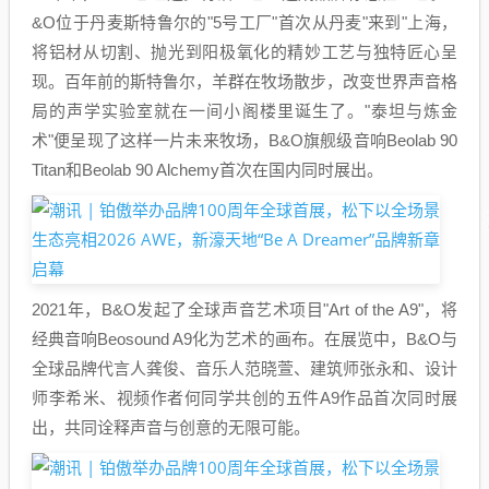
&O位于丹麦斯特鲁尔的"5号工厂"首次从丹麦"来到"上海，
将铝材从切割、抛光到阳极氧化的精妙工艺与独特匠心呈
现。百年前的斯特鲁尔，羊群在牧场散步，改变世界声音格
局的声学实验室就在一间小阁楼里诞生了。"泰坦与炼金
术"便呈现了这样一片未来牧场，B&O旗舰级音响Beolab 90
Titan和Beolab 90 Alchemy首次在国内同时展出。
2021年，B&O发起了全球声音艺术项目"Art of the A9"，将
经典音响Beosound A9化为艺术的画布。在展览中，B&O与
全球品牌代言人龚俊、音乐人范晓萱、建筑师张永和、设计
师李希米、视频作者何同学共创的五件A9作品首次同时展
出，共同诠释声音与创意的无限可能。