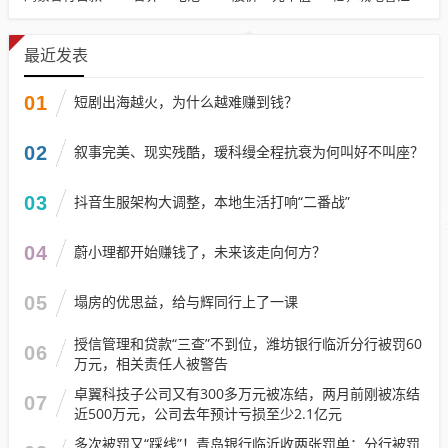
最近发表
01
短剧出海越火，为什么越难赚到钱？
02
叙事完美、现实残酷，瑷科缦全程抗衰为何叫好不叫座？
03
抖音生服架构大调整，本地生活打响“二番战”
04
蔚小理都开始赚钱了，未来该走向何方？
05
塌房的优思益，给与辉同行上了一课
授信管理和贷款“三查”不到位，潍坊银行临沂分行被罚60
06
万元，相关责任人被警告
卓翼科技子公司又有300多万元被冻结，两月前刚被冻结
07
近500万元，公司去年预计亏损至少2.1亿元
多次被罚又“踩线”！青岛银行临沂收两张罚单：分行被罚