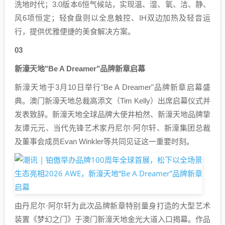
洗地时代；3.0版本6恒气候站，实现温、湿、氧、洁、静、
风6项恒定；轻食盘则以全息触控、IH双边加热及轻音运
行，提供优雅便捷的美食解决方案。
03
新濠天地"Be A Dreamer"品牌新章启幕
新濠天地于3月10日举行"Be A Dreamer"品牌新章启幕盛
典。澳门新濠天地总裁高添文（Tim Kelly）出席启幕仪式并
发表致辞。新濠天地全球品牌大使井柏然、新濠天地品牌挚
友谭元元、当代先锋艺术家丹尼尔·阿尔轩、新濠集团总裁
及董事会成员Evan Winkler等共同见证这一重要时刻。
由丹尼尔·阿尔轩为此次品牌新章特别量身打造的大型艺术
装置《梦幻之门》于澳门新濠天地金光大道入口揭幕。作品