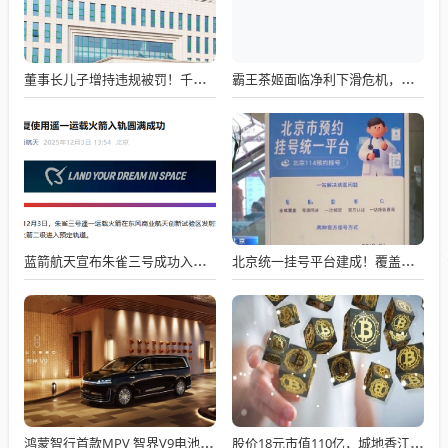
董事长儿子增持违规被罚！千红制药市值128亿，半年净赚2.58亿却踩雷信托5年
霸王茶姬面临净利下滑危机，急需策略调整与谋变
蓝箭航天宣布朱雀三号成功入轨，技术突破五大项，深入排查回收失败原因
北京统一挂号平台建成！覆盖近300家二三甲医院号源
鸿蒙智行首款MPV 智界V9电池信息曝光：WLTC最远续航223km
股价18元市值110亿，城地香江却被查出连续7季财报失真