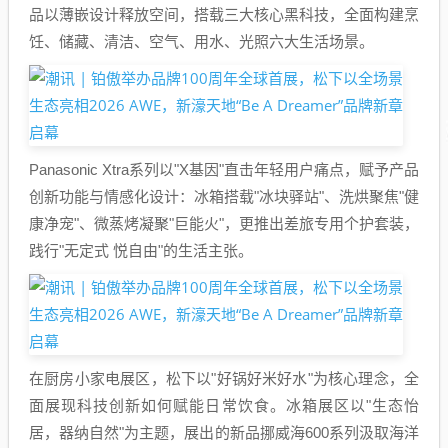
品以薄嵌设计释放空间，搭载三大核心黑科技，全面构建烹
饪、储藏、清洁、空气、用水、光照六大生活场景。
Panasonic Xtra系列以"X基因"直击年轻用户痛点，赋予产品
创新功能与情感化设计：冰箱搭载"冰块驿站"、洗烘聚焦"健
康净宠"、微蒸烤凝聚"巨能火"，更推出差旅专用个护套装，
践行"无定式 悦自由"的生活主张。
在厨房小家电展区，松下以"好锅好米好水"为核心理念，全
面展现科技创新如何赋能日常饮食。冰箱展区以"生态怡
居，器纳自然"为主题，展出的新品挪威海600系列汲取海洋