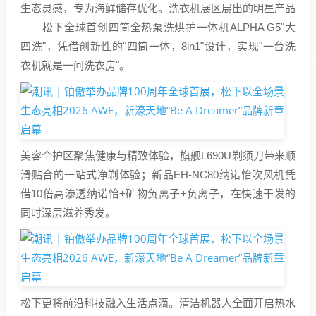
生态灵感，专为海鲜储存优化。洗衣机展区展出的明星产品
——松下全球首创四筒全热泵洗烘护一体机ALPHA G5"大
四洗"，凭借创新性的"四筒一体，8in1"设计，实现"一台洗
衣机就是一间洗衣房"。
美容个护区聚焦健康与精致体验，旗舰L690U剃须刀带来顺
滑贴合的一站式净剃体验；新品EH-NC80纳诺怡吹风机凭
借10倍高渗透纳诺怡+矿物负离子+负离子，在快速干发的
同时深层滋养秀发。
松下更将前沿科技融入生活点滴。清洁机器人全面开启热水