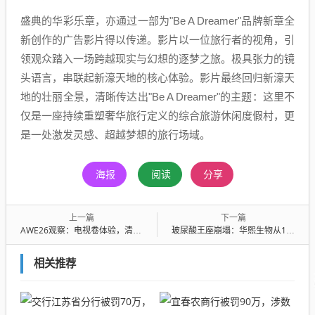
盛典的华彩乐章，亦通过一部为"Be A Dreamer"品牌新章全
新创作的广告影片得以传递。影片以一位旅行者的视角，引
领观众踏入一场跨越现实与幻想的逐梦之旅。极具张力的镜
头语言，串联起新濠天地的核心体验。影片最终回归新濠天
地的壮丽全景，清晰传达出"Be A Dreamer"的主题：这里不
仅是一座持续重塑奢华旅行定义的综合旅游休闲度假村，更
是一处激发灵感、超越梦想的旅行场域。
海报
阅读
分享
上一篇
下一篇
AWE26观察：电视卷体验，清洁电器卷场景，AI眼镜卷入口
玻尿酸王座崩塌：华熙生物从1400亿到217亿的生死突围
相关推荐