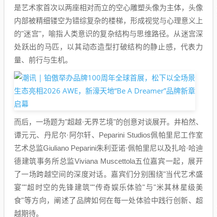
是艺术家首次以两座相对而立的空心雕塑头像为主体，头像
内部被精细镂空为错综复杂的楼梯，形成视觉与心理意义上
的"迷宫"，喻指人类意识的复杂结构与思维路径。从迷宫深
处跃出的马匹，以其动态造型打破结构的静止感，代表力
量、前行与生机。
而后，一场题为"超越·无界艺境"的创意对谈展开。井柏然、
谭元元、丹尼尔·阿尔轩、Peparini Studios佩帕里尼工作室
艺术总监Giuliano Peparini朱利亚诺·佩帕里尼以及扎哈·哈迪
德建筑事务所总监Viviana Muscettola五位嘉宾一起，展开
了一场跨越空间的深度对话。嘉宾们分别围绕"当代艺术盛
宴""超时空的先锋建筑""传奇娱乐体验"与"米其林星级美
食"等方向，阐述了品牌如何在每一处体验中践行创新、超
越期待。