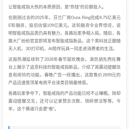
让智能戒指大热的本质原因，是“热钱”的巨额投入。
在刚刚过去的2025年，芬兰厂商Oura Ring完成8.75亿美元
E轮融资，投后估值109亿美元。这轮融资令业界惊诧，说
明智能戒指品类仍具有魅力，各路玩家争相入局。随后，各
路大厂纷纷官宣即将发布智能戒指新品，这个黑科技正跟随
无人机、3D打印机、AI陪伴玩具一同走进消费者的生活。
这股热潮延续到了2026年春节联欢晚会。演员胡先煦在舞
台上展示了追觅科技的智能戒指新品，介绍了其震动提醒信
息和闹铃的功能。春晚广告一经播出，这款售价2699元的
产品迅速登顶某电商平台该类目销量榜首。
各路玩家争夺下，智能戒指的产品功能已经不止睡眠。除却
震动提醒交互，还可以记录赞念次数、琐碎想法等等。今
年，这个赛道只会更“卷”。