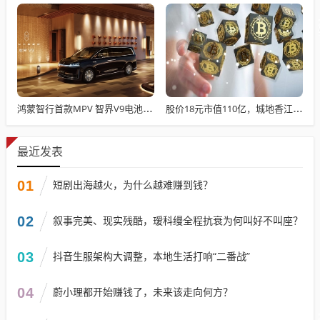
鸿蒙智行首款MPV 智界V9电池信息曝光：WLTC最远续航223km
股价18元市值110亿，城地香江却被查出连续7季财报失真
最近发表
01
短剧出海越火，为什么越难赚到钱？
02
叙事完美、现实残酷，瑷科缦全程抗衰为何叫好不叫座？
03
抖音生服架构大调整，本地生活打响“二番战”
04
蔚小理都开始赚钱了，未来该走向何方？