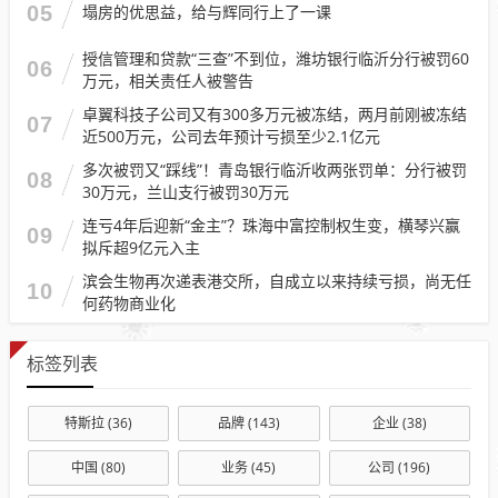
05
塌房的优思益，给与辉同行上了一课
授信管理和贷款“三查”不到位，潍坊银行临沂分行被罚60
06
万元，相关责任人被警告
卓翼科技子公司又有300多万元被冻结，两月前刚被冻结
07
近500万元，公司去年预计亏损至少2.1亿元
多次被罚又“踩线”！青岛银行临沂收两张罚单：分行被罚
08
30万元，兰山支行被罚30万元
连亏4年后迎新“金主”？珠海中富控制权生变，横琴兴赢
09
拟斥超9亿元入主
滨会生物再次递表港交所，自成立以来持续亏损，尚无任
10
何药物商业化
标签列表
特斯拉
(36)
品牌
(143)
企业
(38)
中国
(80)
业务
(45)
公司
(196)