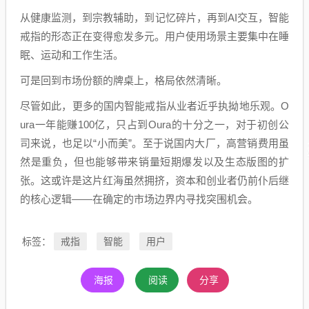
从健康监测，到宗教辅助，到记忆碎片，再到AI交互，智能
戒指的形态正在变得愈发多元。用户使用场景主要集中在睡
眠、运动和工作生活。
可是回到市场份额的牌桌上，格局依然清晰。
尽管如此，更多的国内智能戒指从业者近乎执拗地乐观。O
ura一年能赚100亿，只占到Oura的十分之一，对于初创公
司来说，也足以“小而美”。至于说国内大厂，高营销费用虽
然是重负，但也能够带来销量短期爆发以及生态版图的扩
张。这或许是这片红海虽然拥挤，资本和创业者仍前仆后继
的核心逻辑——在确定的市场边界内寻找突围机会。
戒指
智能
用户
标签：
海报
阅读
分享