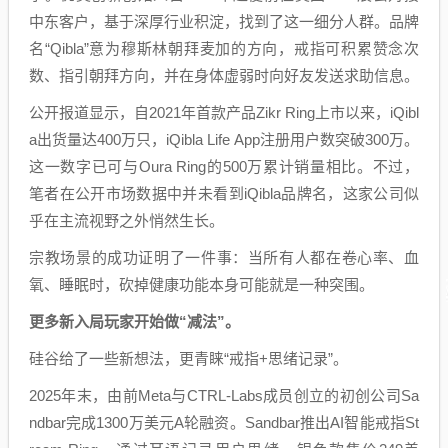
中东客户，基于深厚行业积淀，找到了这一细分人群。品牌
名“Qibla”意为穆斯林朝拜麦加的方向，戒指可积累赞念次
数、指引朝拜方向，并在身体虚弱时向好友发送求助信息。
公开报道显示，自2021年首款产品Zikr Ring上市以来，iQibl
a出货量达400万只，iQibla Life App注册用户数突破300万。
这一数字已可与Oura Ring的500万累计销量相比。不过，
笔者在公开市场数据中并未看到iQibla品牌名，这家公司似
乎在主流视野之外悄然生长。
宗教场景的成功证明了一件事：当所有人都在卷心率、血
氧、睡眠时，砍掉健康功能本身可能就是一种突围。
更多新入局玩家开始做“减法”。
硅谷给了一些新想法，更青睐“戒指+思绪记录”。
2025年末，由前Meta与CTRL-Labs成员创立的初创公司Sa
ndbar完成1300万美元A轮融资。Sandbar推出AI智能戒指St