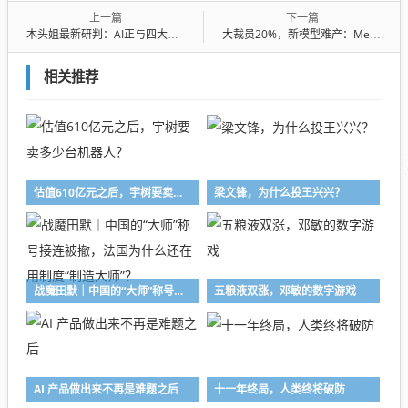
上一篇
下一篇
木头姐最新研判：AI正与四大前沿科技深度共振，引发史无前例“大加速”
大裁员20%，新模型难产：Meta AI这团乱麻仍然没理顺
相关推荐
估值610亿元之后，宇树要卖多少台机器人？
梁文锋，为什么投王兴兴？
战魔田默｜中国的“大师”称号接连被撤，法国为什么还在用制度“制造大师”？
五粮液双涨，邓敏的数字游戏
AI 产品做出来不再是难题之后
十一年终局，人类终将破防