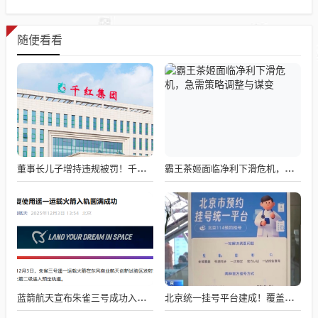
随便看看
董事长儿子增持违规被罚！千红制药市值128亿，半年净赚2.58亿却踩雷信托5年
霸王茶姬面临净利下滑危机，急需策略调整与谋变
蓝箭航天宣布朱雀三号成功入轨，技术突破五大项，深入排查回收失败原因
北京统一挂号平台建成！覆盖近300家二三甲医院号源