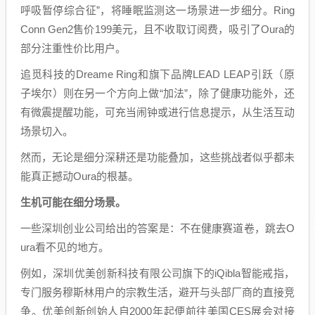
呼吸暂停综合征”，将睡眠监测这一场景进一步细分。Ring
Conn Gen2售价199美元，且不收取订阅费，吸引了Oura的
部分注重性价比用户。
追觅科技的Dreame Ring和旗下品牌LEAD LEAP引跃（原
子埃尔）则在另一个方向上做“加法”，除了健康功能外，还
有微震提醒功能，可充当闹钟或进行信息提示，从生活互动
场景切入。
然而，无论是细分深耕还是功能叠加，这些挑战者似乎都未
能真正撼动Oura的根基。
生机可能在细分场景。
一些深圳创业公司给出的答案是：不在健康赛道卷，跳去O
ura看不见的地方。
例如，深圳优美创新科技有限公司旗下的iQibla智能戒指，
专门服务穆斯林用户的宗教生活，避开与头部厂商的直接竞
争。优美创新创始人自2000年起便前往美国CES展会对接