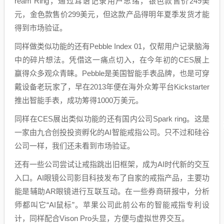
ream Ring，通过耳语记录用户思绪，银色款售价249美
元，金色款售价299美元，但这款产品得明年夏季发货才能
得到市场验证。
同样做类似功能的还有Pebble Index 01，仅帮用户记录脑海
中的碎片想法。凭借这一痛点切入，在今年初的CES展上
赢得众多观众青睐。Pebble是美国智能手表品牌，也是可穿
戴设备老玩家了，早在2013年便在海外众筹平台Kickstarter
推出智能手表，成功筹得1000万美元。
同样在CES展出类似功能的还有国内公司Spark ring。这是
一家由九合创投投资孵化的AI智能戒指公司。只不过和硅谷
公司一样，我们还未看到市场验证。
还有一些公司尝试让戒指跳出旧框架，成为AI时代新的交互
入口。AI眼镜公司影目科技发布了自家的戒指产品，主要功
能是辅助AR眼镜进行互联互动。在一些券商研报中，分析
师都叫它“AI鼠标”。苹果公司此前公布的智能戒指专利设
计，同样配合Vison Pro头显，方便与虚拟世界交互。