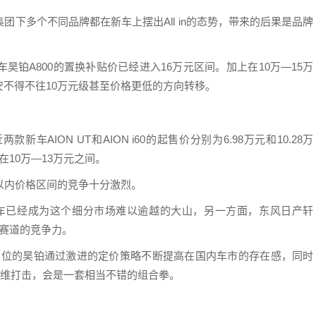
下多个不同品牌都在新车上摆出All in的态势，带来的后果是品牌
铂A800的置换补贴价已经进入16万元区间。加上在10万—15万
不得不往10万元级甚至价格更低的方向转移。
AION UT和AION i60的起售价分别为6.98万元和10.28万
在10万—13万元之间。
以内价格区间的竞争十分激烈。
车已经成为这个细分市场难以逾越的大山，另一方面，东风日产轩
赛道的竞争力。
定位的昊铂通过激进的定价策略不断提高在国内车市的存在感，同时
降维打击，会是一套相当不错的组合拳。