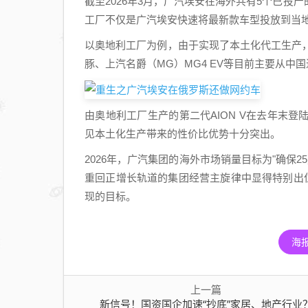
截至2026年3月，广汽埃安在海外共有5个已
工厂不仅是广汽埃安快速将最新款车型投放到当
以奥地利工厂为例，由于实现了本土化代工生产，因
豚、上汽名爵（MG）MG4 EV等目前主要从
由奥地利工厂生产的第二代AION V在去年末登
见本土化生产带来的性价比优势十分突出。
2026年，广汽集团的海外市场销量目标为"确保2
重回正增长轨道的集团经营主旋律中显得特别出
现的目标。
海
上一篇
新信号！国资国企加速“抄底”家居、地产行业