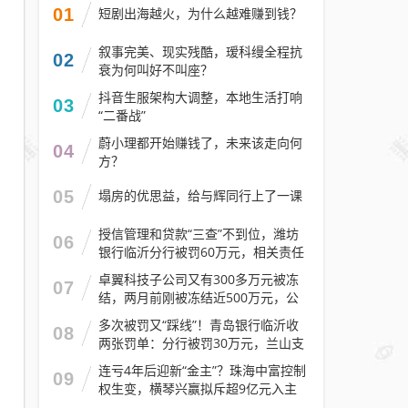
01
短剧出海越火，为什么越难赚到钱？
叙事完美、现实残酷，瑷科缦全程抗
02
衰为何叫好不叫座？
抖音生服架构大调整，本地生活打响
03
“二番战”
蔚小理都开始赚钱了，未来该走向何
04
方？
05
塌房的优思益，给与辉同行上了一课
授信管理和贷款“三查”不到位，潍坊
06
银行临沂分行被罚60万元，相关责任
人被警告
卓翼科技子公司又有300多万元被冻
07
结，两月前刚被冻结近500万元，公
司去年预计亏损至少2.1亿元
多次被罚又“踩线”！青岛银行临沂收
08
两张罚单：分行被罚30万元，兰山支
行被罚30万元
连亏4年后迎新“金主”？珠海中富控制
09
权生变，横琴兴赢拟斥超9亿元入主