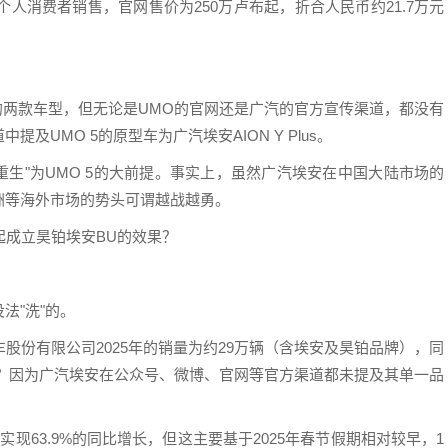
个人消费者销售，官网售价为250万卢布起，折合人民币约21.7万元
关系密切的两款车型，但无论是UMO的官网还是广汽的官方宣传渠道，都没有
UMO 5的原型车为广汽埃安AION Y Plus。
是其"重生"为UMO 5的大前提。事实上，虽然广汽埃安在中国大陆市场的
洲等海外市场的势头可谓越战越勇。
起成立昊铂埃安BU的效果？
法"洗"的。
股份有限公司2025年的销量为约29万辆（含埃安及昊铂品牌），同
销量？因为广汽埃安在公众号、微博、官网等官方渠道都未提及其单一品
现63.9%的同比增长，但这主要基于2025年春节假期相对较早，1