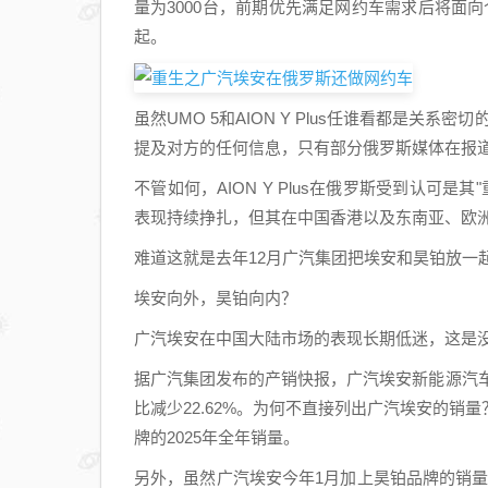
量为3000台，前期优先满足网约车需求后将面向
起。
虽然UMO 5和AION Y Plus任谁看都是
提及对方的任何信息，只有部分俄罗斯媒体在报道中提及
不管如何，AION Y Plus在俄罗斯受到认可
表现持续挣扎，但其在中国香港以及东南亚、欧
难道这就是去年12月广汽集团把埃安和昊铂放一
埃安向外，昊铂向内？
广汽埃安在中国大陆市场的表现长期低迷，这是没
据广汽集团发布的产销快报，广汽埃安新能源汽车
比减少22.62%。为何不直接列出广汽埃安的
牌的2025年全年销量。
另外，虽然广汽埃安今年1月加上昊铂品牌的销量实