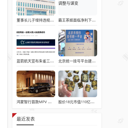
董事长儿子增持违规被罚！千红制药市值128亿，半年净赚2.58亿却踩雷信托5年
霸王茶姬面临净利下滑危机，急需策略调整与谋变
蓝箭航天宣布朱雀三号成功入轨，技术突破五大项，深入排查回收失败原因
北京统一挂号平台建成！覆盖近300家二三甲医院号源
鸿蒙智行首款MPV 智界V9电池信息曝光：WLTC最远续航223km
股价18元市值110亿，城地香江却被查出连续7季财报失真
最近发表