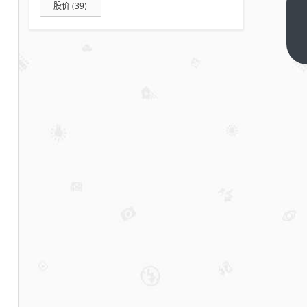
股价
(39)
韩束登
顶，珀莱
雅飙增
下一篇
1698%！
这个千亿
赛道外资
“失守”