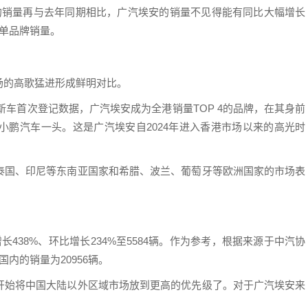
的销量再与去年同期相比，广汽埃安的销量不见得能有同比大幅增长
单品牌销量。
场的高歌猛进形成鲜明对比。
月新车首次登记数据，广汽埃安成为全港销量TOP 4的品牌，在其身前
小鹏汽车一头。这是广汽埃安自2024年进入香港市场以来的高光时
泰国、印尼等东南亚国家和希腊、波兰、葡萄牙等欧洲国家的市场表
438%、环比增长234%至5584辆。作为参考，根据来源于中汽协
内的销量为20956辆。
开始将中国大陆以外区域市场放到更高的优先级了。对于广汽埃安来