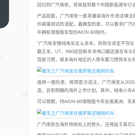
新信
回归到广汽埃安，将其放到整个中国新能源车行业
号！
产品层面，广汽埃安一直将兼容海外市场法律法规要求
国资
上一
外碰撞测试的适配，最典型的是，可以看到广汽
篇
国企
中拥有增程版车型的AION i60除外。
加速
“抄
"广汽埃安做纯电车这么多年，到现在肯定不存在
底”
霸王龙、UT、N60这些新车充电口都还是在车
家
驾驶习惯，很多海外地区的人停车都习惯将车头扎进
居、
地产
行
值得一提的是，按照官方说法，广汽埃安从2025
业？
造，且有明确的海外上市计划。其中，纯电小车AI
可以预期，待AION i60增程版今年在南美洲
广汽埃安在海外持续向上的势头，还得益于其可以