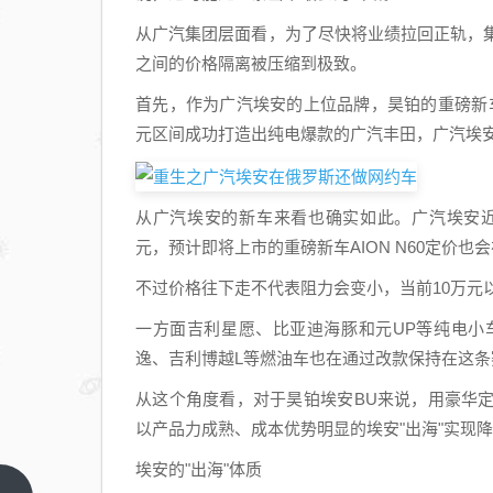
从广汽集团层面看，为了尽快将业绩拉回正轨，集团
之间的价格隔离被压缩到极致。
首先，作为广汽埃安的上位品牌，昊铂的重磅新车昊
元区间成功打造出纯电爆款的广汽丰田，广汽埃安
从广汽埃安的新车来看也确实如此。广汽埃安近两款新车
元，预计即将上市的重磅新车AION N60定价也会
不过价格往下走不代表阻力会变小，当前10万元
一方面吉利星愿、比亚迪海豚和元UP等纯电小
逸、吉利博越L等燃油车也在通过改款保持在这条
从这个角度看，对于昊铂埃安BU来说，用豪华
以产品力成熟、成本优势明显的埃安"出海"实现
埃安的"出海"体质