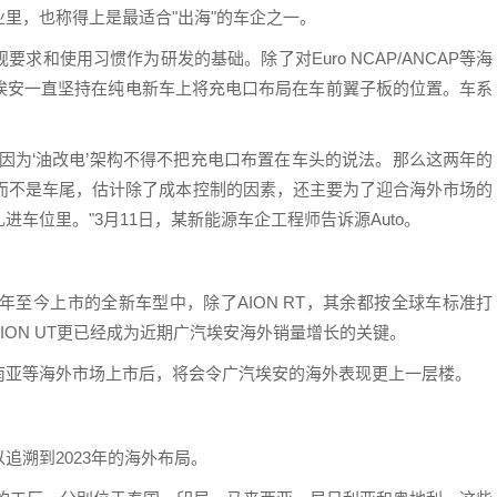
里，也称得上是最适合"出海"的车企之一。
和使用习惯作为研发的基础。除了对Euro NCAP/ANCAP等海
埃安一直坚持在纯电新车上将充电口布局在车前翼子板的位置。车系
因为‘油改电’架构不得不把充电口布置在车头的说法。那么这两年的
头而不是车尾，估计除了成本控制的因素，还主要为了迎合海外市场的
车位里。"3月11日，某新能源车企工程师告诉源Auto。
年至今上市的全新车型中，除了AION RT，其余都按全球车标准打
ON UT更已经成为近期广汽埃安海外销量增长的关键。
、东南亚等海外市场上市后，将会令广汽埃安的海外表现更上一层楼。
追溯到2023年的海外布局。