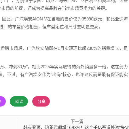
投产的工厂，分别位于泰国、印尼、马来西亚、尼日利亚和奥地利。这些
地市场的前提，还成为提高品牌在当地市场竞争力的关键。
此，广汽埃安AION V在当地的售价仅为35990欧元，和比亚迪海
中国进口的车型价格相当，但车型定位和尺寸要明显更高。
陆希腊市场后，广汽埃安随即在1月实现环比超230%的销量增长，足
5万、冲刺30万"，相比2025年实际取得的海外销量多一倍，这在努力
位。不过，有广汽埃安作为"出海"核心，也许这反而是最有保证能实
报
阅读
分享
下一篇
？
韩束登顶，珀莱雅飙增1698%！这个千亿赛道外资“失守