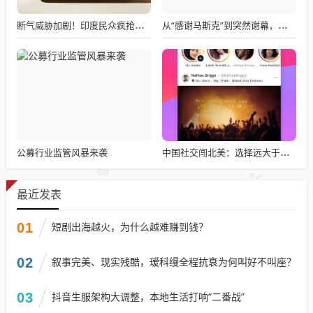
断气威胁加剧！印度民众疯抢电磁炉 制造商将从中国空运部件
从“感谢马斯克”到突然谢幕，千问核心负责人林俊旸自宣卸任
公募行业监管风暴来袭
中国社交闯北美：选择远大于努力
最近发表
01
短剧出海越火，为什么越难赚到钱？
02
叙事完美、现实残酷，瑷科缦全程抗衰为何叫好不叫座？
03
抖音生服架构大调整，本地生活打响“二番战”