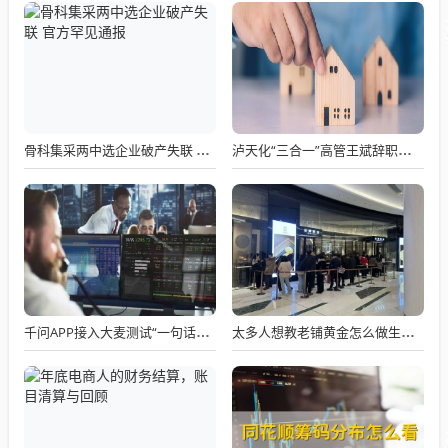
骨科集采两中选企业破产失联 官方罕见通报
泸天化“三合一”高管王斌辞职：高管变动叠加财务、业绩双重压力，公司进入阶段性调整期
千问APP接入大麦测试“一句话买电影票”
太多人想教老铺黄金怎么做生意了