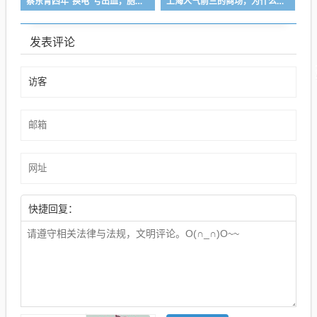
蔡东青四年“换电”亏出血，胞弟蔡晓东搭上泡泡玛特获利超1283倍成“潮汕巴菲特”
上海人气前三的商场，为什么越来越土了？
发表评论
快捷回复：