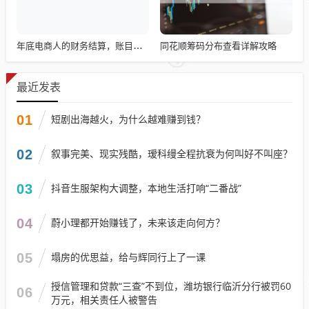
同花顺筹码分布查看详解攻略
年底电商人的财务结算，账目清算与回顾
最近发表
01
短剧出海越火，为什么越难赚到钱？
02
叙事完美、现实残酷，瑷科缦全程抗衰为何叫好不叫座？
03
抖音生服架构大调整，本地生活打响“二番战”
04
蔚小理都开始赚钱了，未来该走向何方？
05
塌房的优思益，给与辉同行上了一课
授信管理和贷款“三查”不到位，潍坊银行临沂分行被罚60
06
万元，相关责任人被警告