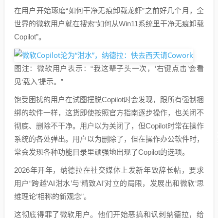
在用户开始琢磨“如何干净无痕卸载龙虾”之前好几个月，全
世界的微软用户就在搜索“如何从Win11系统里干净无痕卸载
Copilot”。
图注：微软用户表示：“我这辈子头一次，‘右键点击’会看
见‘载入’提示。”
饱受困扰的用户在试图摆脱Copilot时会发现，跟所有强制捆
绑的软件一样，这货即使按照官方指南逐步操作，也关闭不
彻底、删除不干净。用户以为关闭了，但Copilot时常在操作
系统的各处弹出。用户以为删除了，但在操作办公软件时，
常会发现各种功能目录里顽强地出现了Copilot的选项。
2026年开年，纳德拉在社交媒体上发新年致辞长帖，要求
用户“跨越‘AI泔水’与‘精致AI’对立的局限，发展出和微软‘思
维理论’相称的新观念”。
这彻底得罪了微软用户。他们开始恶搞和讽刺纳德拉，给