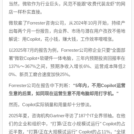
当然，微软作为行业巨头，风范不能跟“收费代装龙虾”的网
店一样朴实直接。
微软雇了Forrester咨询公司，从2024年10月开始，持续产
出每两个月一份报告，向业界、市场与潜在用户孜孜不倦地
解说：用Copilot，花小钱，赚大钱，工作效率噌噌涨。
以2025年7月的报告为例，Forrester公司称企业只要“全面部
署”微软Copilot+软硬件一体电脑，三年内预期投资回报率在
137%～367%之间，预期净收入增长6%、运营成本降低2
0%、新员工磨合速度加快25%。
Forrester公司在报告中下判断：
“5年内，不用Copilot运营
生意的后果，如同现在运营生意不用电脑却用打字机。”
然而，Copilot实际销量和用量却十分惨淡。
2025年夏，咨询机构Gartner寻访了187个IT业界领袖。在他
们的企业和组织中，“打算/正在小规模试运行” Copilot的占
近半数，“打算/正在大规模试运行” Copilot的占11%，“全球