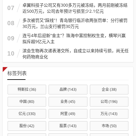
卓翼科技子公司又有300多万元被冻结，两月前刚被冻结
07
近500万元，公司去年预计亏损至少2.1亿元
多次被罚又“踩线”！青岛银行临沂收两张罚单：分行被罚
08
30万元，兰山支行被罚30万元
连亏4年后迎新“金主”？珠海中富控制权生变，横琴兴赢
09
拟斥超9亿元入主
滨会生物再次递表港交所，自成立以来持续亏损，尚无任
10
何药物商业化
标签列表
特斯拉
(36)
品牌
(143)
企业
(38)
中国
(80)
业务
(45)
公司
(196)
亿元
(330)
阿里
(49)
万元
(143)
股份
(42)
股票
(143)
市场
(50)