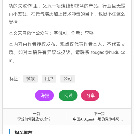
功的失败作”里，又添一项烧钱却找骂的产品。行业巨无霸
再不差钱，在景气堪虑加上技术冲击的当下，也挺不住这么
受挫。
本文来自微信公众号：字母AI，作者：李熙
本内容由作者授权发布，观点仅代表作者本人，不代表立
场。如对本稿件有异议或投诉，请联系 tougao@huxiu.co
m。
微软
用户
公司
标签：
海报
阅读
分享
上一篇
下一篇
李想为何暂放“执念”？
中国AI Agent市场的竞争格局与路径选择
相关推荐