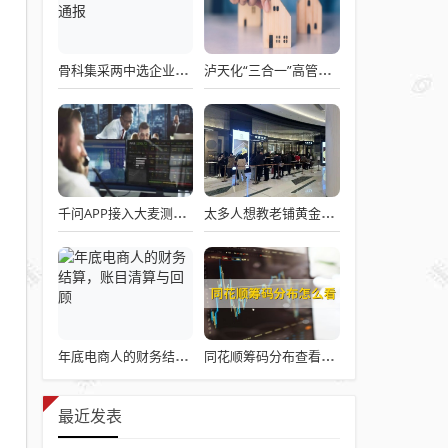
骨科集采两中选企业破产失联 官方罕见通报
泸天化“三合一”高管王斌辞职：高管变动叠加财务、业绩双重压力，公司进入阶段性调整期
千问APP接入大麦测试“一句话买电影票”
太多人想教老铺黄金怎么做生意了
年底电商人的财务结算，账目清算与回顾
同花顺筹码分布查看详解攻略
最近发表