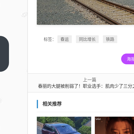
春运
同比增长
铁路
标签：
春丽
的大
海
腿被
上一
篇
削弱
了！
上一篇
春丽的大腿被削弱了！职业选手：肌肉少了三分
职业
选
手：
相关推荐
肌肉
少了
三分
之一