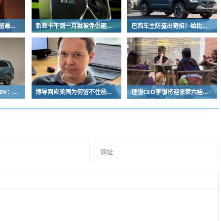
《影之刃零》预告文案留悬念 玩家：要反向跳票
新显卡不到一月就被伴侣砸烂：小哥哀叹如此脆弱
巴西车主防盗出奇招！给比亚迪鲨鱼皮卡零件“打疫苗” 失窃率大降93%
小米增程为什么不上800V：开发时间和成本考虑
博导回应美国为何留不住杨植麟：他毅然拒绝苹果 选择回国创业
理想CEO李想将迎来第六娃：曾称不担心子女争遗产