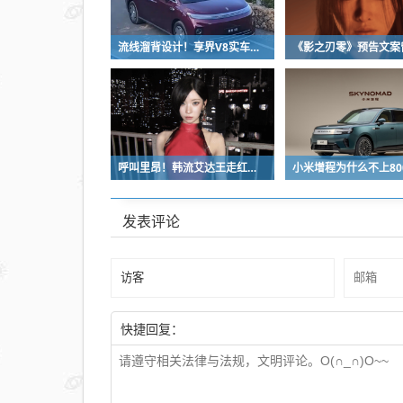
流线溜背设计！享界V8实车亮相：增程版最大续航339km
呼叫里昂！韩流艾达王走红：魅感十足 粉丝直接喊妈妈
发表评论
快捷回复：