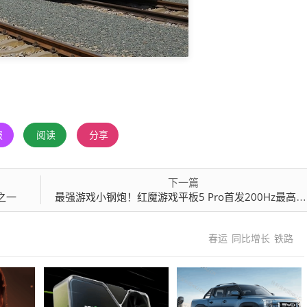
报
阅读
分享
下一篇
之一
最强游戏小钢炮！红魔游戏平板5 Pro首发200Hz最高刷新率
春运
同比增长
铁路