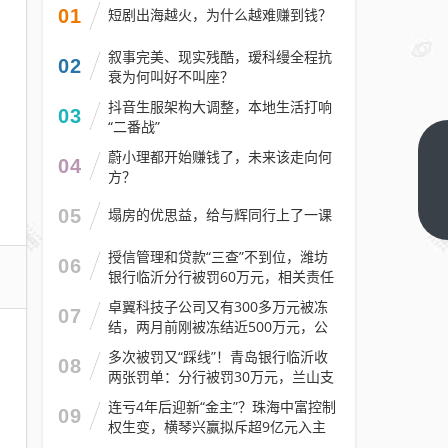
01
短剧出海越火，为什么越难赚到钱？
叙事完美、现实残酷，瑷科缦全程抗
02
衰为何叫好不叫座？
抖音生服架构大调整，本地生活打响
03
“二番战”
蔚小理都开始赚钱了，未来该走向何
最强游
04
方？
戏小钢
炮！红
下一篇
05
塌房的优思益，给与辉同行上了一课
魔游戏
授信管理和贷款“三查”不到位，潍坊
平板5
06
银行临沂分行被罚60万元，相关责任
Pro首
人被警告
卓翼科技子公司又有300多万元被冻
发
07
结，两月前刚被冻结近500万元，公
200Hz
司去年预计亏损至少2.1亿元
多次被罚又“踩线”！青岛银行临沂收
08
最高刷
两张罚单：分行被罚30万元，兰山支
新率
行被罚30万元
连亏4年后迎新“金主”？珠海中富控制
09
权生变，横琴兴赢拟斥超9亿元入主