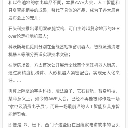
和以往遍地的家电单品不同，本届AWE大会，人工智能和
具身智能相关的成果，替代了具体的产品，成为了各大展台
发布会上的宠儿：
石头科技推出采用双轮腿架构、可自主跨越复杂地形的G-R
over轮足扫地机器人；
科沃斯与追觅则分别在全能基站擦窗机器人、智能泳池清洁
机器人等细分赛道实现技术突破；
在厨房场景，方太首次公开展示全球首个烹饪机器人厨房，
通过高精度机械臂、人形机器人紧密配合，实现无人化烹
饪……
再算上隔壁的宇树科技、魔法原子、它石智航、智身科技，
某种意义上，如今的AWE大会，已经不再能被称作是一场
“家电及消费电子展”，而是一场最前沿的人工智能及具身智
能博览会。
即便是LG、松下、西门子这些仍在围绕家电讲故事的巨头