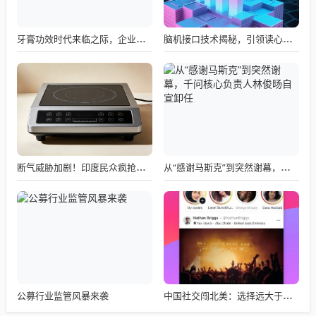
牙膏功效时代来临之际，企业应如何备战？
脑机接口技术揭秘，引领读心术革命的领跑者大盘点
断气威胁加剧！印度民众疯抢电磁炉 制造商将从中国空运部件
从“感谢马斯克”到突然谢幕，千问核心负责人林俊旸自宣卸任
公募行业监管风暴来袭
中国社交闯北美：选择远大于努力