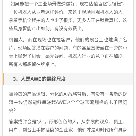
“如果能把一个工业场景做透做好，现在估值百亿很轻松”。
一位机器人从业者这样评价。来这里现场围观机器人的人，
拿着手机全程拍的人也少了很多，更多人正在默默算账，这
些具身智能产出如何，有没有效费比。
机器人厂商在现场也在拉客户，他们的展台上也堆满了名
片，现场回答潜在客户的问题，有的甚至直接坐在一旁的小
桌上聊起了机会，毫无疑问，机器人行业的竞争正在加剧，
所有人都想留在牌桌上。
3、人是AWE的最终尺度
被颠覆的产品逻辑，分化的AI战略背后，有没有一条新的逻
辑主线仍然能够串联起AWE这个全球顶流规格的电子博览
会？
答案或许会是“人”。形形色色的人，从参展的观众、员工、
用户，到台上手握话筒的企业家，他们才是AI时代所有具身