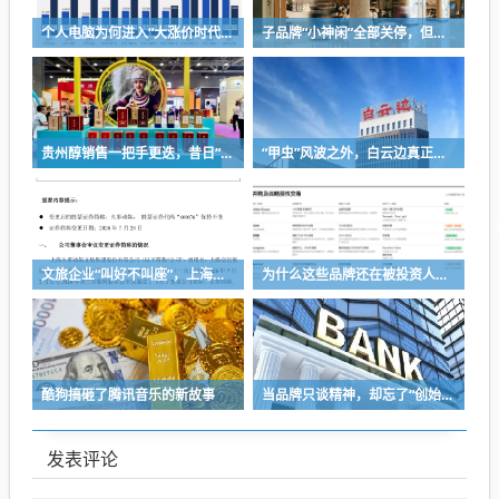
个人电脑为何进入“大涨价时代”？
子品牌“小神闲”全部关停，但茶颜悦色的扩张还在提速
贵州醇销售一把手更迭，昔日“网红酒企”的气质变了
“甲虫”风波之外，白云边真正要面对的是什么？
文旅企业“叫好不叫座”，上海却把F1装进了上市公司
为什么这些品牌还在被投资人追捧
酷狗搞砸了腾讯音乐的新故事
当品牌只谈精神，却忘了“创始人思维”
发表评论