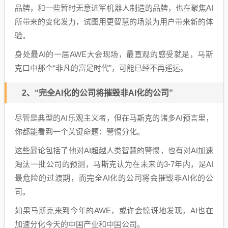
品牌，和一些暂时无意进军机器人制造的品牌，也在聚焦AI
所带来的变化发力，试图用更智慧的场景为用户带来新的体
验。
身处最AI的一届AWE大会现场，最直观的感受就是，马斯
克口中那个“非凡的富足时代”，可能已经不再遥远。
2、“完全AI化的公司将摧毁非AI化的公司”
尽管是典型的AI乐观主义者，但在马斯克的诸多AI预言里，
你都能看到一个关键命题：警惕分化。
这些暴论包括了他对AI超越人类智慧的警惕，也有对AI加速
淘汰一批公司的预测，马斯克认为在未来的3-7年内，是AI
最危险的过渡期，而完全AI化的公司将会摧毁非AI化的公
司。
如果马斯克来到今年的AWE，或许会惊讶地发现，AI也在
加速分化今天的中国产业和中国公司。