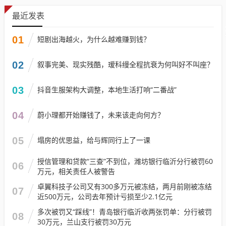
最近发表
01
短剧出海越火，为什么越难赚到钱？
02
叙事完美、现实残酷，瑷科缦全程抗衰为何叫好不叫座？
03
抖音生服架构大调整，本地生活打响“二番战”
04
蔚小理都开始赚钱了，未来该走向何方？
05
塌房的优思益，给与辉同行上了一课
授信管理和贷款“三查”不到位，潍坊银行临沂分行被罚60
06
万元，相关责任人被警告
卓翼科技子公司又有300多万元被冻结，两月前刚被冻结
07
近500万元，公司去年预计亏损至少2.1亿元
多次被罚又“踩线”！青岛银行临沂收两张罚单：分行被罚
08
30万元，兰山支行被罚30万元