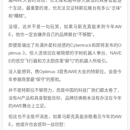
届AWE大会的现场，也无缘和遍布各大展馆的具身智能逐
个互动，最重要的是，也无法见证特斯拉展台有多么“乏味”
和“糟糕”。
没错，这并不是一句玩笑，如果马斯克真能来到今年AW
E，他也一定会嫌弃自己的品牌展台“不够酷”。
即便是端出了充满外星科技感的Cybertruck和即将发布的O
ptimus 3，但人流依旧在被隔壁的宇树机器人拳台、NAVE
E的低空飞行器和方太厨房里“颠勺”的机器人所吸引。
没人能想到，携Optimus 3首秀AWE大会的特斯拉，会是今
年参展商里最“保守”的那批。
并不是特斯拉不够努力，而是中国的科技厂商们都太卷了，
没有AI产品和具身智能信仰，品牌仿佛根本没有办法在今年
的AWE舞台上立足。
但这也不全是坏消息，如果马斯克真能亲眼看见今年的AW
E，他或许也会感到一丝欣慰：