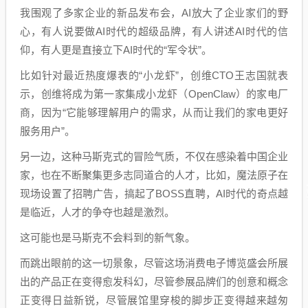
我围观了多家企业的新品发布会，AI放大了企业家们的野
心，有人说要做AI时代的超级品牌，有人讲述AI时代的信
仰，有人更是直接立下AI时代的“军令状”。
比如针对最近热度爆表的“小龙虾”，创维CTO王志国就表
示，创维将成为第一家集成小龙虾（OpenClaw）的家电厂
商，因为“它能够理解用户的需求，从而让我们的家电更好
服务用户”。
另一边，这种马斯克式的冒险气质，不仅在感染着中国企业
家，也在不断聚集更多志同道合的人才，比如，魔法原子在
现场设置了招聘广告，搞起了BOSS直聘，AI时代的奇点越
是临近，人才的争夺也越是激烈。
这可能也是马斯克不会料到的新气象。
而跳出眼前的这一切景象，尽管这场消费电子博览盛会所展
出的产品正在变得愈发科幻，尽管参展品牌们的创意和概念
正变得日益新锐，尽管展馆里穿梭的脚步正变得越来越匆