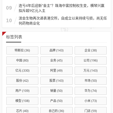
连亏4年后迎新“金主”？珠海中富控制权生变，横琴兴赢
09
拟斥超9亿元入主
滨会生物再次递表港交所，自成立以来持续亏损，尚无任
10
何药物商业化
标签列表
特斯拉
(36)
品牌
(143)
企业
(38)
中国
(80)
业务
(45)
公司
(196)
亿元
(330)
阿里
(49)
万元
(143)
股份
(42)
股票
(143)
市场
(50)
用户
(109)
销量
(50)
华为
(74)
模型
(108)
产品
(50)
小米
(73)
芯片
(40)
自己的
(36)
门店
(59)