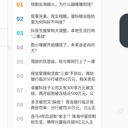
01
短剧出海越火，为什么越难赚到钱？
叙事完美、现实残酷，瑷科缦全程抗
02
衰为何叫好不叫座？
捆绑
抖音生服架构大调整，本地生活打响
销售
03
“二番战”
保
下一
蔚小理都开始赚钱了，未来该走向何
篇
险？
04
方？
众安
贷投
05
塌房的优思益，给与辉同行上了一课
诉频
授信管理和贷款“三查”不到位，潍坊
06
发，
银行临沂分行被罚60万元，相关责任
多名
人被警告
卓翼科技子公司又有300多万元被冻
07
用户
结，两月前刚被冻结近500万元，公
称曾
司去年预计亏损至少2.1亿元
多次被罚又“踩线”！青岛银行临沂收
08
遭暴
两张罚单：分行被罚30万元，兰山支
力催
行被罚30万元
连亏4年后迎新“金主”？珠海中富控制
09
收
权生变，横琴兴赢拟斥超9亿元入主