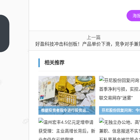
海
好盈
科技
上一篇
冲击
上一
好盈科技冲击科创板！产品单价下滑，竞争对手兼第二大客户存隐
篇
科创
板！
相关推荐
产品
单价
下
滑，
竞争
对手
根据投资者指令进行投资运作！长兴万乘私募及时任副总经理收警示函
兼第
二大
客户