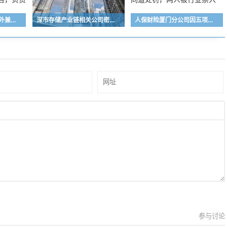
无独立办公地、高管在外兼职、信息报送不实！大连昂石私募基金被监管点名，负责人遭警示
深市存储产业链相关公司密集释放积极信号，业界看好行业高景气度持续性
人保财险厦门分公司因五项违规领191万元罚单，多人同遭处罚，两人被行业禁入
参与讨论