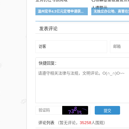
存隐
忧
温州宏丰4.5亿元定增申请获受理：主业高增长背后，新业务仍在亏损爬坡
发表评论
快捷回复：
评论列表
（暂无评论，
35258
人围观）