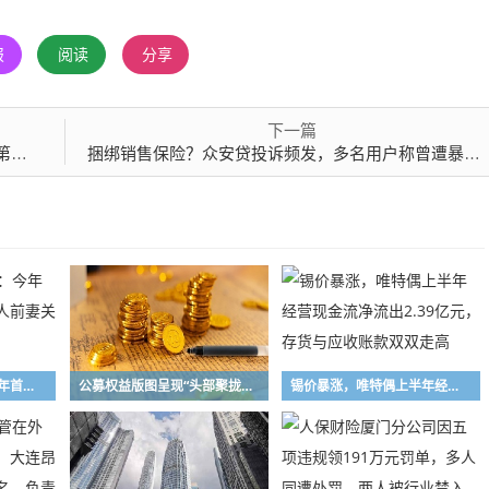
报
阅读
分享
下一篇
忧
捆绑销售保险？众安贷投诉频发，多名用户称曾遭暴力催收
芬尼股份回复问询：今年首季净利亏损，实控人前妻关联交易网存“迷雾”
公募权益版图呈现“头部聚拢、中小深耕”格局 百亿级主动权益基金扩容至72只，16家公募主动权益规模突破千亿元
锡价暴涨，唯特偶上半年经营现金流净流出2.39亿元，存货与应收账款双双走高