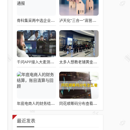
骨科集采两中选企业破产失联 官方罕见通报
泸天化“三合一”高管王斌辞职：高管变动叠加财务、业绩双重压力，公司进入阶段性调整期
千问APP接入大麦测试“一句话买电影票”
太多人想教老铺黄金怎么做生意了
年底电商人的财务结算，账目清算与回顾
同花顺筹码分布查看详解攻略
最近发表