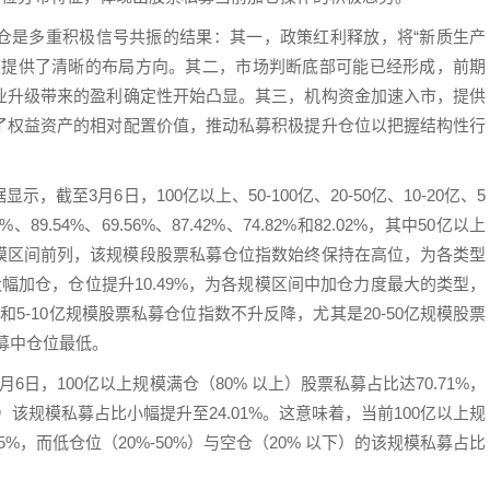
加仓是多重积极信号共振的结果：其一，政策红利释放，将“新质生产
道提供了清晰的布局方向。其二，市场判断底部可能已经形成，前期
业升级带来的盈利确定性开始凸显。其三，机构资金加速入市，提供
了权益资产的相对配置价值，推动私募积极提升仓位以把握结构性行
至3月6日，100亿以上、50-100亿、20-50亿、10-20亿、5
89.54%、69.56%、87.42%、74.82%和82.02%，其中50亿以上
各规模区间前列，该规模段股票私募仓位指数始终保持在高位，为各类型
幅加仓，仓位提升10.49%，为各规模区间中加仓力度最大的类型，
亿和5-10亿规模股票私募仓位指数不升反降，尤其是20-50亿规模股票
私募中仓位最低。
日，100亿以上规模满仓（80% 以上）股票私募占比达70.71%，
%）该规模私募占比小幅提升至24.01%。这意味着，当前100亿以上规
%，而低仓位（20%-50%）与空仓（20% 以下）的该规模私募占比