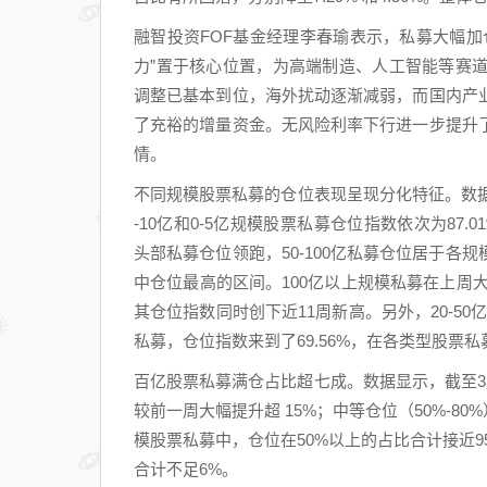
融智投资FOF基金经理李春瑜表示，私募大幅
力”置于核心位置，为高端制造、人工智能等赛
调整已基本到位，海外扰动逐渐减弱，而国内产
了充裕的增量资金。无风险利率下行进一步提升
情。
不同规模股票私募的仓位表现呈现分化特征。数据显示，截
-10亿和0-5亿规模股票私募仓位指数依次为87.01%、
头部私募仓位领跑，50-100亿私募仓位居于
中仓位最高的区间。100亿以上规模私募在上周大
其仓位指数同时创下近11周新高。另外，20-50
私募，仓位指数来到了69.56%，在各类型股票
百亿股票私募满仓占比超七成。数据显示，截至3月6
较前一周大幅提升超 15%；中等仓位（50%-80
模股票私募中，仓位在50%以上的占比合计接近95
合计不足6%。