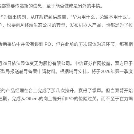
耀都需要传递新的信息，至于能否做成是另外的事情。
华为做出切割，从IT系统到供应商，“华为用什么，荣耀不用什么”。
争，也要向AI终端生态公司的转型，发布机器人产品，也都是为了拉
会后采访中并没有谈到IPO，但在此前的历次媒体沟通环节，都有相
2月28日依法整体变更为股份有限公司。中信证券官网披露，双方已于
证监局报送辅导备案申请材料。根据辅导安排，将于2026年第一季度
年轻的产品经理在台上完成了那几次拉升，赢得了掌声。但当双臂开始
，完成从Others的向上提升和IPO的惊险过关，而不至于在力竭