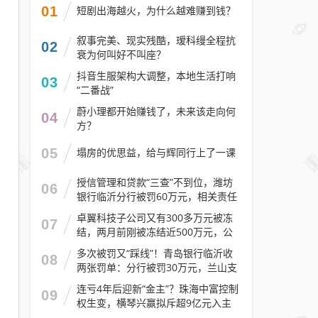
01
短剧出海越火，为什么越难赚到钱？
叙事完美、现实残酷，瑷科缦全程抗
02
衰为何叫好不叫座？
抖音生服架构大调整，本地生活打响
03
“二番战”
蔚小理都开始赚钱了，未来该走向何
04
方？
05
塌房的优思益，给与辉同行上了一课
授信管理和贷款“三查”不到位，潍坊
06
银行临沂分行被罚60万元，相关责任
人被警告
卓翼科技子公司又有300多万元被冻
07
结，两月前刚被冻结近500万元，公
司去年预计亏损至少2.1亿元
多次被罚又“踩线”！青岛银行临沂收
08
两张罚单：分行被罚30万元，兰山支
行被罚30万元
连亏4年后迎新“金主”？珠海中富控制
09
权生变，横琴兴赢拟斥超9亿元入主