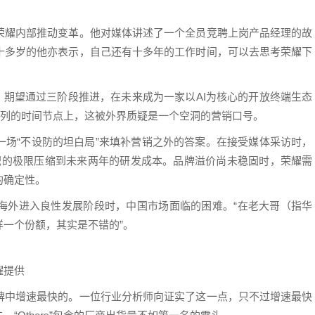
荣耀内部推动变革。他对媒体讲述了一个全员竞聘上岗产品经理的故
十多岁的他亦表示，自己还有十多年的工作时间，可以去思考荣耀下
略，期望通过三阶段推进，在未来成为一家以AI为核心的开放终端生态
s”序列的时间节点上，这被外界质疑是一个空洞的营销口号。
一场“不设防的坦白局”来填补营销之外的答案。在接受媒体采访时，
体积的极限压缩到未来两年的研发成本。品牌溢价尚未稳固时，荣耀需
的确定性。
海外进入良性发展阶段时，中国市场面临的困难。“在老大哥（指华
一个份额，其实是不错的”。
耀提供
牌中增速最快的。一位行业分析师向证实了这一点，只不过增速最快