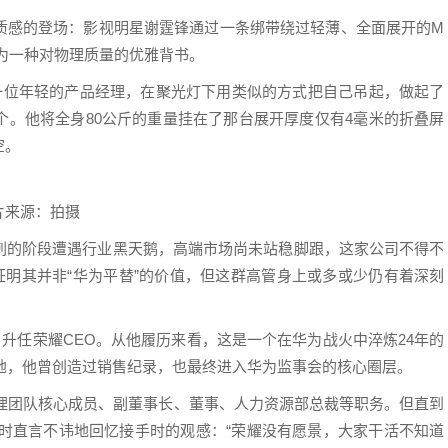
质感的登场：影视明星谢霆锋通过一条绑带绕过轻薄、全面展开的M
被视为一种对物理质量的优雅背书。
，一位年轻的产品经理，在聚光灯下用类似的方式把自己吊起，做起了
个。他将全身80公斤的重量挂在了那台展开厚度仅有4毫米的折叠屏
空。
片来源：拍摄
刺的阶段遭遇行业黑天鹅，高端市场尚未站稳脚跟，这家公司不得不
证明其并非“华为平替”的价值，但这群高管身上或多或少仍有着深刻
月升任荣耀CEO。从他履历来看，这是一个在华为战火中淬炼24年的
腹地，他曾创造过销售纪录，也最终进入华为监事会的核心圈层。
管理团队核心成员、副董事长、董事、人力资源部总裁等职务。但直到
访时直言不讳地回忆接手时的观感：“荣耀没有愿景，大家干活不知道