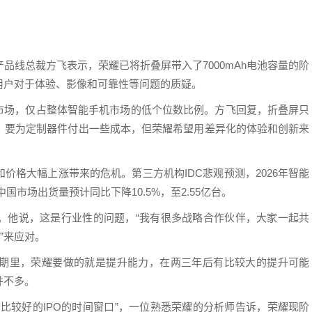
品线总裁方飞表示，荣耀已将折叠屏带入了7000mAh电池容量的阶
用户对于体验、影像和可靠性等问题的质疑。
众市场，仅占整体智能手机市场的低个位数比例。方飞回复，折叠屏只
，要为定制器件付出一些成本，但荣耀希望用差异化的体验和创新来
价格大幅上涨带来的危机。第三方机构IDC悲观预测，2026年智能
国市场出货量预计同比下降10.5%，至2.55亿台。
。他说，这是行业性的问题，“我有很多战略合作伙伴，大家一起共
”来应对。
期里，荣耀要做的就是提升能力，在两三年后有比较大的提升可能
并不多。
比较好的IPO的时间窗口”，一位熟悉荣耀的分析师告诉，荣耀现阶