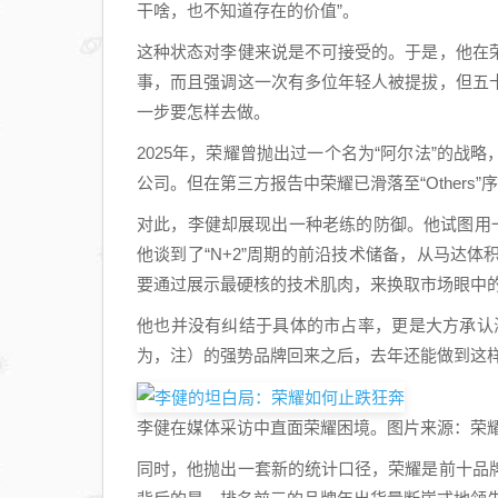
干啥，也不知道存在的价值”。
这种状态对李健来说是不可接受的。于是，他在
事，而且强调这一次有多位年轻人被提拔，但五
一步要怎样去做。
2025年，荣耀曾抛出过一个名为“阿尔法”的战
公司。但在第三方报告中荣耀已滑落至“Other
对此，李健却展现出一种老练的防御。他试图用
他谈到了“N+2”周期的前沿技术储备，从马达
要通过展示最硬核的技术肌肉，来换取市场眼中
他也并没有纠结于具体的市占率，更是大方承认
为，注）的强势品牌回来之后，去年还能做到这样
李健在媒体采访中直面荣耀困境。图片来源：荣
同时，他抛出一套新的统计口径，荣耀是前十品