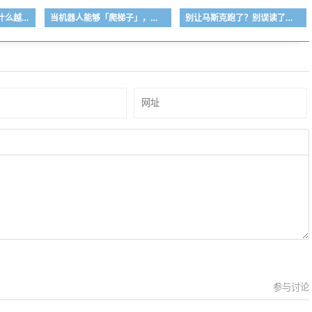
战魔田默｜“竹知了”为什么越被华为投诉越响？一个传统玩具，如何变成全民参与的传播机器？
当机器人能够「爬梯子」，具身智能的验收季开始了
别让马斯克跑了？别误读了马斯克的命门
参与讨论