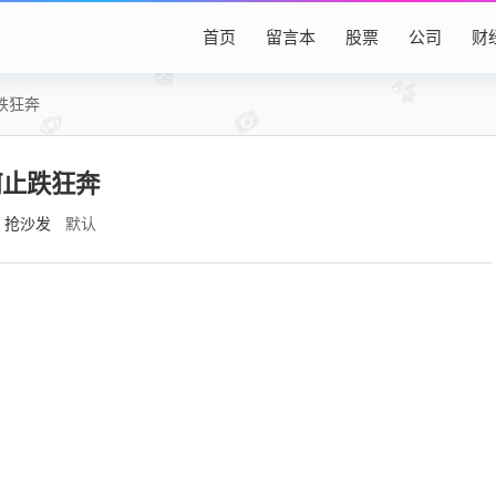
首页
留言本
股票
公司
财
跌狂奔
何止跌狂奔
抢沙发
默认