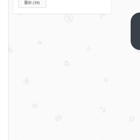
股价
(39)
拐点
已
现，
下一
篇
未来
所有
公司
都可
能成
为机
器人
公司