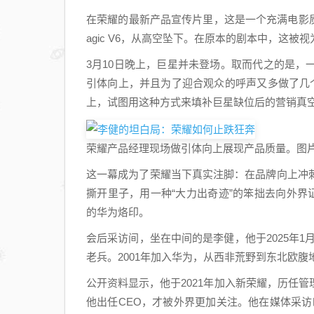
在荣耀的最新产品宣传片里，这是一个充满电影
agic V6，从高空坠下。在原本的剧本中，这
3月10日晚上，巨星并未登场。取而代之的是
引体向上，并且为了迎合观众的呼声又多做了几
上，试图用这种方式来填补巨星缺位后的营销真
荣耀产品经理现场做引体向上展现产品质量。图
这一幕成为了荣耀当下真实注脚：在品牌向上冲
撕开里子，用一种“大力出奇迹”的笨拙去向外界
的华为烙印。
会后采访间，坐在中间的是李健，他于2025年1
老兵。2001年加入华为，从西非荒野到东北欧
公开资料显示，他于2021年加入新荣耀，历任
他出任CEO，才被外界更加关注。他在媒体采