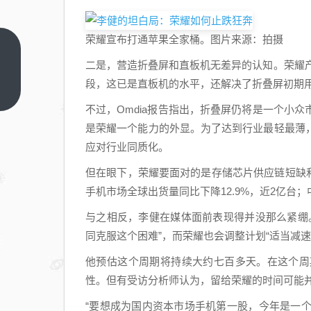
荣耀宣布打通苹果全家桶。图片来源：拍摄
蔚来
二是，营造折叠屏和直板机无差异的认知。荣耀产
穿过
段，这已是直板机的水平，还解决了折叠屏初期
“生死
上一
篇
线”，
不过，Omdia报告指出，折叠屏仍将是一个小
盈利
是荣耀一个能力的外显。为了达到行业最轻最薄
模型
应对行业同质化。
还有
但在眼下，荣耀要面对的是存储芯片供应链短缺和
待检
手机市场全球出货量同比下降12.9%，近2亿台；中
验
与之相反，李健在媒体面前表现得并没那么紧绷
同克服这个困难”，而荣耀也会调整计划“适当减速
他预估这个周期将持续大约七百多天。在这个周
性。但有受访分析师认为，留给荣耀的时间可能
“要想成为国内资本市场手机第一股，今年是一个