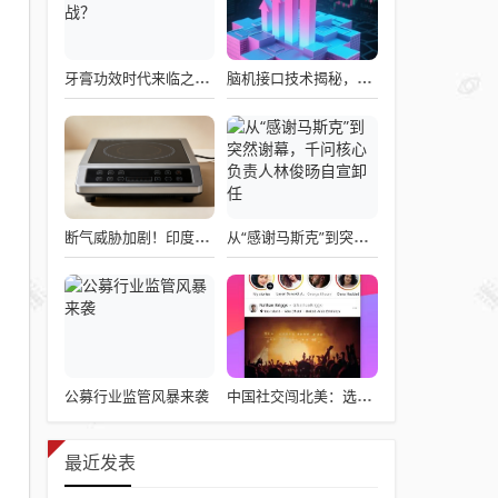
牙膏功效时代来临之际，企业应如何备战？
脑机接口技术揭秘，引领读心术革命的领跑者大盘点
断气威胁加剧！印度民众疯抢电磁炉 制造商将从中国空运部件
从“感谢马斯克”到突然谢幕，千问核心负责人林俊旸自宣卸任
公募行业监管风暴来袭
中国社交闯北美：选择远大于努力
最近发表