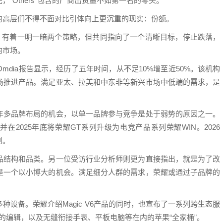
“Others”包含的厂商出货量不如第一名的零头。
的高层们不得不面对比引体向上更沉重的现实：份额。
”，有着一明一暗两个策略，但共同指向了一个清晰目标，停止跌落，
的市场。
dia报告显示，经历了五年时间，从不足10%增至近50%。该机构
场推进产品。满足亚太、拉美和中东非等新兴市场中低端的需求，是
年多品牌布局的机会，以单一品牌参与竞争是处于弱势的原因之一。
，并在2025年底将荣耀GT系列升级为电竞产品系列荣耀WIN。2026
划。
品结构和品类。另一位受访行业分析师则更为直接指出，就是为了改
是一个以小博大的机会。满足细分人群的需求，荣耀或通过子品牌的
设备。荣耀介绍Magic V6产品的同时，也宣布了一系列跨生态服
件套的编辑，以及无缝衔接手表、平板电脑等在内的苹果“全家桶”。