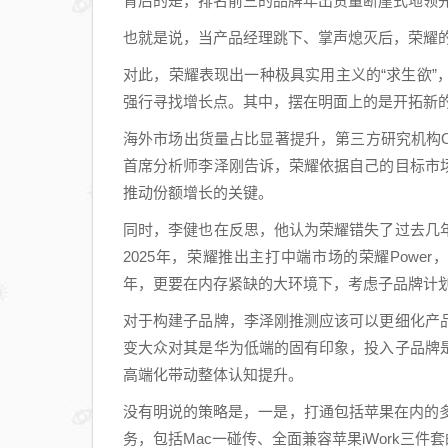
背后的是，排名前三的品牌年出货量断崖式地领先，
也就是说，当产品经理跳下、掌声熄灭后，荣耀
对此，荣耀表现出一种极具实用主义的“求生欲
强行寻找增长点。其中，摆在明面上的是开拓新
海外市场出货量占比显著提升，第三方研究机构Om
首席分析师李泽刚告诉，荣耀依据自己的目标市
推动份额增长的关键。
同时，李健也在反思，他认为荣耀错失了过去几
2025年，荣耀推出主打中端市场的荣耀Power
年，更要在内存紧缺的大环境下，考虑子品牌计
对于构建子品牌，李泽刚推测应该可以更细化产
变大众对其是华为低端的固有印象，投入子品牌
高端化带动整体认知提升。
没有明说的策略是，一是，打通包括苹果在内的多种
务，包括Mac一碰传、全面兼容苹果iWork三