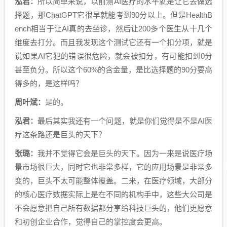
泓君：
所以简单来说，以前测AI医疗的水平就是让它去做选
择题，那ChatGPT它很早就能考到90分以上。但是HealthB
ench相当于让AI真的去坐诊，然后让200多个医生从十几个
维度去打分。而且我发现这个测试它还有一个扣分项，就是
说如果AI它犯的错误很危险，就会被扣分，有可能扣到0分
甚至负分。所以这个60%的含金量，是比选择题的90分要高
得多的，是这样吗？
周叶斌：
是的。
泓君：
最后其实我还有一个问题，就是你们觉得是不是AI医
疗这条路还是巨头的天下？
张璐：
我并不觉得它会是巨头的天下。因为一来是说医疗场
景市场很巨大，同时它也非常多样，它的应用场景是非常多
变的，巨头不太可能整体覆盖。二来，在医疗领域，大部分
的核心医疗数据实际上是在不同的机构手中，这些大公司是
不会愿意把自己所有数据都分享给科技巨头的，他们更愿意
和初创企业合作，觉得自己的掌控度会更高。