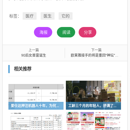
医疗
医生
它的
标签：
海报
阅读
分享
上一篇
下一篇
90后女首富诞生
欧莱雅接手的将是重回“神坛”的Gucci吗？
相关推荐
爱仕达押注机器人十年，为何陷入亏损困局？
工龄三个月的年轻人，挤满了折扣零食店