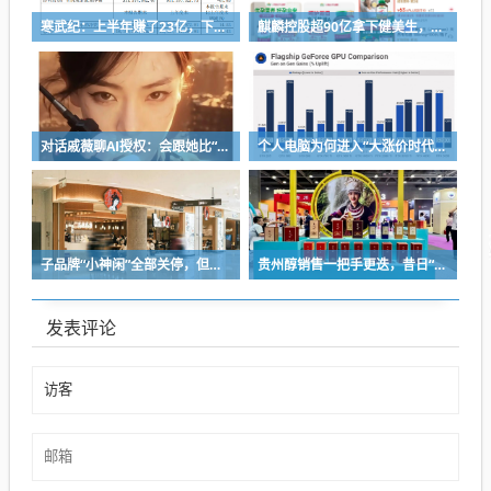
寒武纪：上半年赚了23亿，下半年要看交付
麒麟控股超90亿拿下健美生，为何超300亿资本一周内“疯抢”VMS？
对话戚薇聊AI授权：会跟她比“演技”，都市甜宠留给我来演
个人电脑为何进入“大涨价时代”？
子品牌“小神闲”全部关停，但茶颜悦色的扩张还在提速
贵州醇销售一把手更迭，昔日“网红酒企”的气质变了
发表评论