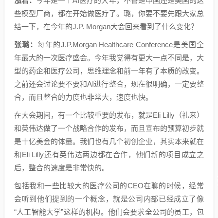
泓君：
今年是一个AI医疗的大年，不管是中国还是美国的这
些模型厂商，都在开始做医疗了。璐，你要不要先跟大家总
结一下，在今年的J.P. Morgan大会回来看到了什么变化？
张璐：
每年的J.P.Morgan Healthcare Conference是美国全
年最大的一次医疗盛会。今年我觉得有更大一点不同是，大
型的药企和医疗公司，思维理念和前一年有了本质的改变。
之前还会讨论要不要和AI进行整合，现在很明确，一定要整
合，而且整合的力度也非常大，速度也快。
在大会期间，有一个比较重要的发布，就是Eli Lilly（礼来）
和英伟达做了一个战略合作的发布，而且宣布的预算初步就
是十亿美金的体量。我们也有几个初创企业，其实本来就在
和Eli Lilly还有英伟达两边都在合作，他们新的项目成立之
后，整合的速度是非常快的。
包括我和一些比较大的医疗公司的CEO在聊的时候，经常
会听到他们提到的一个概念，就是公司内部已经成立了像
“人工智能大学”这样的机构。他们会要求全公司的员工，包