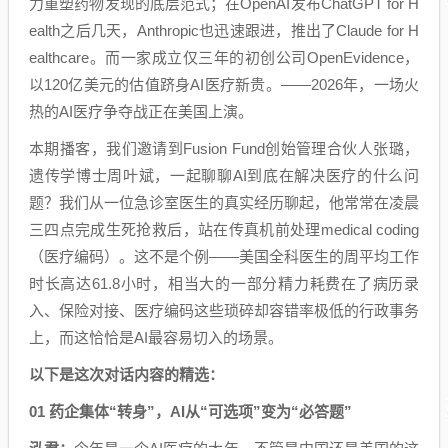
力重塑药物发现的底层范式；在OpenAI发布ChatGPT for H
ealth之后几天，Anthropic也迅速跟进，推出了Claude for H
ealthcare。而一家成立仅三年的初创公司OpenEvidence，
以120亿美元的估值跻身AI医疗新贵。——2026年，一场火
热的AI医疗争夺战正在美国上演。
本期播客，我们邀请到Fusion Fund创始管理合伙人张璐，
遗传学博士周叶斌，一起聊聊AI到底在解决医疗的什么问
题？我们从一位急诊室医生的真实经历聊起，他常常在凌晨
三四点完成生死抢救后，站在传真机前处理medical coding
（医疗编码）。这不是个例——美国全科医生的周平均工作
时长高达61.8小时，相当大的一部分精力耗费在了病历录
入、保险对接、医疗编码这些琐碎却容错率极低的行政事务
上，而这恰恰是AI最容易切入的场景。
以下是这次对话内容的精选：
01 药企集体“转身”，AI从“可选项”变为“必答题”