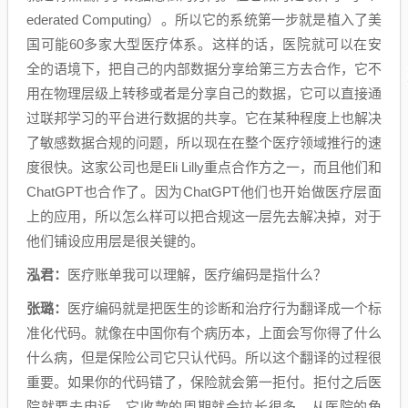
ederated Computing）。所以它的系统第一步就是植入了美
国可能60多家大型医疗体系。这样的话，医院就可以在安
全的语境下，把自己的内部数据分享给第三方去合作，它不
用在物理层级上转移或者是分享自己的数据，它可以直接通
过联邦学习的平台进行数据的共享。它在某种程度上也解决
了敏感数据合规的问题，所以现在在整个医疗领域推行的速
度很快。这家公司也是Eli Lilly重点合作方之一，而且他们和
ChatGPT也合作了。因为ChatGPT他们也开始做医疗层面
上的应用，所以怎么样可以把合规这一层先去解决掉，对于
他们铺设应用层是很关键的。
泓君：
医疗账单我可以理解，医疗编码是指什么？
张璐：
医疗编码就是把医生的诊断和治疗行为翻译成一个标
准化代码。就像在中国你有个病历本，上面会写你得了什么
什么病，但是保险公司它只认代码。所以这个翻译的过程很
重要。如果你的代码错了，保险就会第一拒付。拒付之后医
院就要去申诉，它收款的周期就会拉长很多。从医院的角