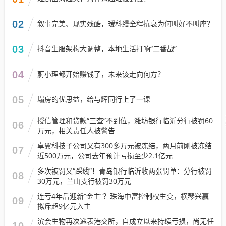
02
叙事完美、现实残酷，瑷科缦全程抗衰为何叫好不叫座？
03
抖音生服架构大调整，本地生活打响“二番战”
04
蔚小理都开始赚钱了，未来该走向何方？
05
塌房的优思益，给与辉同行上了一课
授信管理和贷款“三查”不到位，潍坊银行临沂分行被罚60
06
万元，相关责任人被警告
卓翼科技子公司又有300多万元被冻结，两月前刚被冻结
07
近500万元，公司去年预计亏损至少2.1亿元
多次被罚又“踩线”！青岛银行临沂收两张罚单：分行被罚
08
30万元，兰山支行被罚30万元
连亏4年后迎新“金主”？珠海中富控制权生变，横琴兴赢
09
拟斥超9亿元入主
滨会生物再次递表港交所，自成立以来持续亏损，尚无任
10