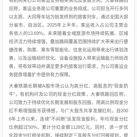
有机构关心公司客运业务相关情况及发展空间，大秦铁路回
应称，客运业务是公司重要的业务组成，公司担当开行多列
以太原、大同等车站为始发终到的旅客列车，通达全国大部
分省市、自治区。2025年上半年，客运收入占公司主营业
务收入的13.69%。未来随着全域旅游市场持续拓展、区域
经济活力持续增强，叠加路网覆盖范围持续扩大带来出行便
捷改善，购票、乘车等智能化、信息化运用带来出行体验改
善，以及运输组织优化、设备设施投入带来运输能力供给改
善，将有效带动并满足更多的旅客出行需求，为公司客运业
务提质增量扩市提供有力保障。
大秦铁路长期被A股市场公认为高分红、高股息的“现金奶
牛”，有机构问及公司的现金分红政策，大秦铁路回应称，
公司致力于持续优化长期发展和股东回报，用高比例现金分
红不断增强股东获得感，与广大股东共享发展红利。自200
6年上市以来，连续“不间断”派发现金股利，年均现金分红
比例超过50%，累计分红金额1128亿元。同时，进一步优
化现金分红相关机制，接续制定三年股东分红回报规划，提