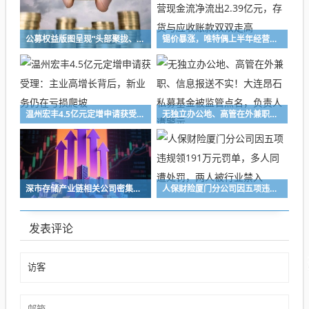
公募权益版图呈现“头部聚拢、中小深耕”格局 百亿级主动权益基金扩容至72只，16家公募主动权益规模突破千亿元
锡价暴涨，唯特偶上半年经营现金流净流出2.39亿元，存货与应收账款双双走高
温州宏丰4.5亿元定增申请获受理：主业高增长背后，新业务仍在亏损爬坡
无独立办公地、高管在外兼职、信息报送不实！大连昂石私募基金被监管点名，负责人遭警示
深市存储产业链相关公司密集释放积极信号，业界看好行业高景气度持续性
人保财险厦门分公司因五项违规领191万元罚单，多人同遭处罚，两人被行业禁入
发表评论