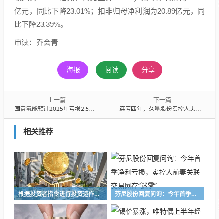
亿元，同比下降23.01%；扣非归母净利润为20.89亿元，同
比下降23.39%。
审读：乔会青
海报
阅读
分享
上一篇
下一篇
国富氢能预计2025年亏损2.5亿元至3.9亿元，较上年亏损增加两到八成
连亏四年，久量股份实控人夫妇折价两成转让公司股份，共套现3.34亿元
相关推荐
根据投资者指令进行投资运作！长兴万乘私募及时任副总经理收警示函
芬尼股份回复问询：今年首季净利亏损，实控人前妻关联交易网存“迷雾”