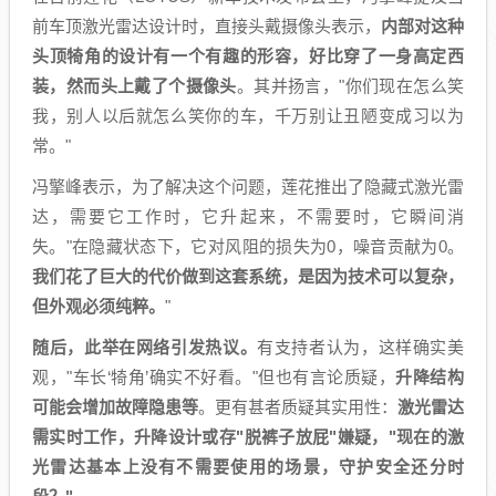
前车顶激光雷达设计时，直接头戴摄像头表示，
内部对这种
头顶犄角的设计有一个有趣的形容，好比穿了一身高定西
装，然而头上戴了个摄像头
。其并扬言，"你们现在怎么笑
我，别人以后就怎么笑你的车，千万别让丑陋变成习以为
常。"
冯擎峰表示，为了解决这个问题，莲花推出了隐藏式激光雷
达，需要它工作时，它升起来，不需要时，它瞬间消
失。"在隐藏状态下，它对风阻的损失为0，噪音贡献为0。
我们花了巨大的代价做到这套系统，是因为技术可以复杂，
但外观必须纯粹。
"
随后，此举在网络引发热议。
有支持者认为，这样确实美
观，"车长‘犄角’确实不好看。"但也有言论质疑，
升降结构
可能会增加故障隐患等
。更有甚者质疑其实用性：
激光雷达
需实时工作，升降设计或存"脱裤子放屁"嫌疑，"现在的激
光雷达基本上没有不需要使用的场景，守护安全还分时