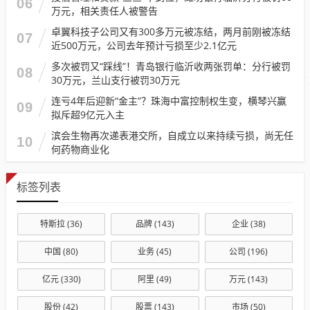
06
万元，相关责任人被警告
卓翼科技子公司又有300多万元被冻结，两月前刚被冻结
07
近500万元，公司去年预计亏损至少2.1亿元
多次被罚又“踩线”！青岛银行临沂收两张罚单：分行被罚
08
30万元，兰山支行被罚30万元
连亏4年后迎新“金主”？珠海中富控制权生变，横琴兴赢
09
拟斥超9亿元入主
滨会生物再次递表港交所，自成立以来持续亏损，尚无任
10
何药物商业化
标签列表
特斯拉
(36)
品牌
(143)
企业
(38)
中国
(80)
业务
(45)
公司
(196)
亿元
(330)
阿里
(49)
万元
(143)
股份
(42)
股票
(143)
市场
(50)