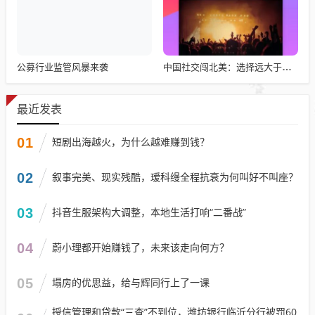
公募行业监管风暴来袭
中国社交闯北美：选择远大于努力
最近发表
01
短剧出海越火，为什么越难赚到钱？
02
叙事完美、现实残酷，瑷科缦全程抗衰为何叫好不叫座？
03
抖音生服架构大调整，本地生活打响“二番战”
04
蔚小理都开始赚钱了，未来该走向何方？
05
塌房的优思益，给与辉同行上了一课
授信管理和贷款“三查”不到位，潍坊银行临沂分行被罚60