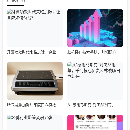
牙膏功效时代来临之际，企业应如何备战？
脑机接口技术揭秘，引领读心术革命的领跑者大盘点
断气威胁加剧！印度民众疯抢电磁炉 制造商将从中国空运部件
从“感谢马斯克”到突然谢幕，千问核心负责人林俊旸自宣卸任