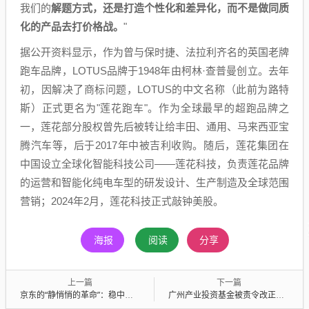
我们的
解题方式，还是打造个性化和差异化，而不是做同质
化的产品去打价格战。
"
据公开资料显示，作为曾与保时捷、法拉利齐名的英国老牌
跑车品牌，LOTUS品牌于1948年由柯林·查普曼创立。去年
初，因解决了商标问题，LOTUS的中文名称（此前为路特
斯）正式更名为"莲花跑车"。作为全球最早的超跑品牌之
一，莲花部分股权曾先后被转让给丰田、通用、马来西亚宝
腾汽车等，后于2017年中被吉利收购。随后，莲花集团在
中国设立全球化智能科技公司——莲花科技，负责莲花品牌
的运营和智能化纯电车型的研发设计、生产制造及全球范围
营销；2024年2月，莲花科技正式敲钟美股。
海报
阅读
分享
上一篇
下一篇
京东的“静悄悄的革命”：稳中见新，靠供应链重塑增长
广州产业投资基金被责令改正，涉违规担保等