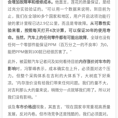
会增加故障率和维修成本。
他直言，莲花的质量保证，是经
过充分实验验证的。"可以用一个数据来说明，到目前为
止，我们在全球80多个国家和地区，用户开启这项功能行
驶的累计里程已达2.9亿公里，而且是零故障。
从可靠性实
验来看，按照每天打开4次计算，可以保证30年的使用寿
命。当然，汽车上的任何零件都有可能出故障
，全球也没有
任何一个零部件能保证PPM（百万分之一的不良率）为0，
能把PPM做到100就已经很厉害了。"
此外，被蓝鲸汽车记者问及如何看待目前
内存涨价对车市的
影响
时，冯擎峰表示，成本确实在上升，必须面对这个压
力。但整个采购体系在吉利的大体系下，大树底下好乘
凉。"内存涨价没有给我们带来任何问题。我们的量不大，
对吉利那么大的量来说，稍微分一点就够我们用了。所以对
我们没有影响。"
谈及
车市价格战
现象，其直言，"现在国家非常重视高质量
发展，反对内卷。但市场竞争还是残酷的，我们必须面对。