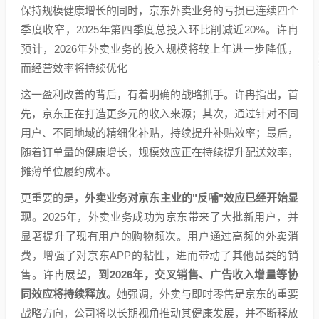
保持规模健康增长的同时，京东外卖业务的亏损已连续四个
季度收窄，2025年第四季度总投入环比削减近20%。许冉
预计，2026年外卖业务的投入规模将较上年进一步降低，
而经营效率将持续优化
这一盈利改善的背后，有着明确的战略抓手。许冉指出，首
先，京东正在打造更多元的收入来源；其次，通过针对不同
用户、不同地域的精细化补贴，持续提升补贴效率；最后，
随着订单量的健康增长，规模效应正在持续提升配送效率，
摊薄单位履约成本。
更重要的是，
外卖业务对京东主业的"反哺"效应已经开始显
现。
2025年，外卖业务成功为京东带来了大批新用户，并
显著提升了现有用户的购物频次。用户通过高频的外卖消
费，增强了对京东APP的粘性，进而带动了其他品类的销
售。许冉展望，
到2026年，交叉销售、广告收入增量等协
同效应将持续释放。
她强调，外卖与即时零售是京东的重要
战略方向，公司将以长期视角推动其健康发展，并不断释放