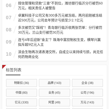
授信管理和贷款“三查”不到位，潍坊银行临沂分行被罚60
06
万元，相关责任人被警告
卓翼科技子公司又有300多万元被冻结，两月前刚被冻结
07
近500万元，公司去年预计亏损至少2.1亿元
多次被罚又“踩线”！青岛银行临沂收两张罚单：分行被罚
08
30万元，兰山支行被罚30万元
连亏4年后迎新“金主”？珠海中富控制权生变，横琴兴赢
09
拟斥超9亿元入主
滨会生物再次递表港交所，自成立以来持续亏损，尚无任
10
何药物商业化
标签列表
特斯拉
(36)
品牌
(143)
企业
(38)
中国
(80)
业务
(45)
公司
(196)
亿元
(330)
阿里
(49)
万元
(143)