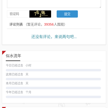
评论列表
（暂无评论，
39356
人围观）
还没有评论，来说两句吧...
似水流年
今日已经过去
小时
这周已经过去
天
本月已经过去
天
今年已经过去
个月