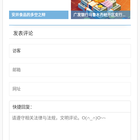
安井食品的多空之辩
广发银行乌鲁木齐经开区支行被罚20万，涉贷款管理不到位
发表评论
快捷回复：