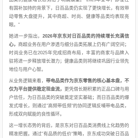
有国补加持的背景下，日百品类仍实现了更快增长，有效带
动零售大盘提升，其中商超、时尚、健康等品类均表现亮
眼。"
她进一步指出，
2026年京东对日百品类的持续增长充满信
心，
商超业务在用户渗透与细分品类拓展上仍有广阔空间；
时尚业务已在2025年完成招商布局，丰富的商家与品牌入
驻将进一步释放增长潜力；健康品类则将继续巩固行业领先
地位与用户心智。
从业务逻辑来看，
带电品类作为京东零售的核心基本盘，不
仅为平台提供稳定现金流，
更凭借长期积累的正品口碑与用
户信任，为日百品类的突破奠定坚实基础；而日百品类的爆
发式增长，则通过"高频带低频"的协同逻辑反哺带电品类，
形成双向赋能的良性循环。
这一增长态势的背后，是京东对日百品类消费线上化趋势的
精准把握。通过"有品质的低价"策略，京东成功突破日百品