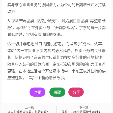
其与核心零售业务的协同潜力，为公司的长期增长注入持续
动力。
从深耕带电品类"深挖护城河"，到拓展日百品类"再造增长
极"，再到如今在外卖业务上"开辟新战场"，京东的每一步都
看似跨越，实则有着清晰的脉络。
这一切并非追逐风口的随机游走，而是基于"成本、效率、
体验"这一零售业不变内核的必然延伸。外卖业务的良性增
长，恰恰证明了京东的供应链能力在更多行业的可复制性。
随着收入结构的日趋均衡，京东抵御市场风险的能力正变得
更强。在本地生活这个万亿级市场中，京东正以其独特的供
应链逻辑，书写一个新的增长故事。
海报
阅读
分享
上一篇
下一篇
当电影难看能退款，影院开始“自救”
莲花CEO回应戴摄像头讽刺车顶激光雷达设计丑陋争议