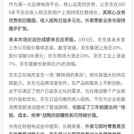
作为第一大品牌电商平台，核心品类的优势，让京东在202
5年不仅在收入和活跃用户上保持双位数增长，
其核心业务
优势依旧稳固，收入结构日益多元化，外卖等新业务也保持
稳步扩张。
资本市场对这份成绩单反应积极。
3月6日，京东体系多家
上市公司股价集体走高，截至收盘，京东集团上涨近10%，
股价突破106港元；京东物流大涨近23%，京东工业上涨逾
7%，京东健康也录得近2%的涨幅。
京东正在悄然发生一场 "静悄悄的革命"。依托其强大的供应
链能力，京东与品牌深度协作，在产品和服务上不断创新。
这不仅满足了用户日益多元化的需求，也在推动整个产业链
的升级和优化。京东日益均衡的收入结构，不仅为企业抵御
消费周期波动提供了稳固屏障，
也验证了三年前提出的 "体
验、成本、效率"战略的前瞻性和可持续价值。
许冉在财报电话会中提到，长期来看，
外卖与即时零售是京