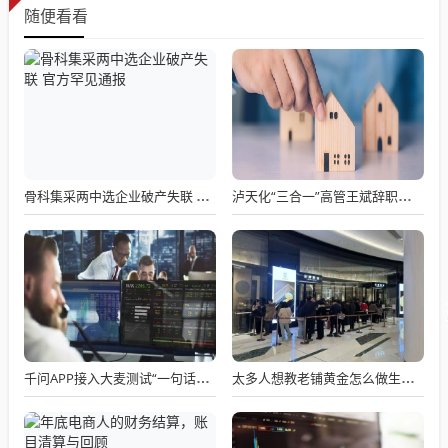
随便看看
骨科集采两中选企业破产失联 官方罕见通报
泸天化“三合一”高管王斌辞职：高管变动叠加财务、业绩双重压力，公司进入阶段性调整期
千问APP接入大麦测试“一句话买电影票”
太多人想教老铺黄金怎么做生意了