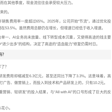
元。而在其他季度，现金流往往会承受较大压力。
出来的。
年销售费用率一度超过65%。2025年，公司开始“节流”，通过优化投
在53.5%。虽然费用总额仍在增长，但增速已经低于收入增速。
构单一、AI业务尚未放量、线下转型成本沉重，又使得高途的钱主要
“进少出多”的结构，决定了高途的“造血能力”修复仍需时日。
号吗？
样了？
而研发费用却缩减至6.3亿元，甚至还同比下降了3.3%。这意味着，高
了打广告、做营销上，而投入到技术和产品研发上的，只有10.2元。
“重营销、轻研发”的投入结果，与“All with AI”的口号形成了巨大的反
水花小。