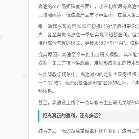
高途的AI产品矩阵覆盖面广，小升初阶段有高途A
口语陪练等。但这些产品市场声量小，在各大第三
唯一激起水花的是2025年初推出的“吴彦祖带你学
户，甚至帮助高途在一季度实现了短暂盈利。但关于
推出高价套餐的模式，更被质疑为“割韭菜”。归
究其原因，高途至今未推出自研大模型，其AI能力
受制于第三方技术供应商，难以形成真正的技术
在实际教学场景中，高途对AI的定位也显得很保
一个“助教”。高途反复强调AI是“名师的杠杆，
师体系。
甚至，高途还上线了一款与教育主业毫无关联的A
距离真正的盈利，还有多远？
减亏之后，高途距离重返盈利还有多远？这与三