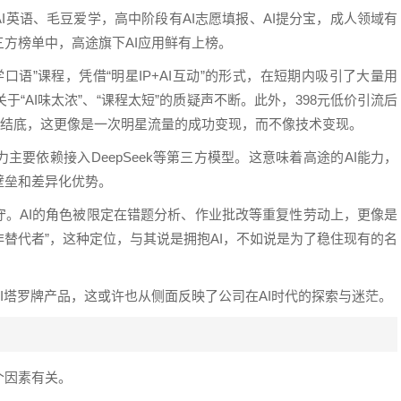
I英语、毛豆爱学，高中阶段有AI志愿填报、AI提分宝，成人领域有
方榜单中，高途旗下AI应用鲜有上榜。
口语”课程，凭借“明星IP+AI互动”的形式，在短期内吸引了大量用
“AI味太浓”、“课程太短”的质疑声不断。此外，398元低价引流后
根结底，这更像是一次明星流量的成功变现，而不像技术变现。
主要依赖接入DeepSeek等第三方模型。这意味着高途的AI能力，
壁垒和差异化优势。
守。AI的角色被限定在错题分析、作业批改等重复性劳动上，更像是
而非替代者”，这种定位，与其说是拥抱AI，不如说是为了稳住现有的名
I
塔罗
牌产品，这或许也从侧面反映了公司在AI时代的探索与迷茫。
个因素有关。