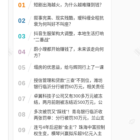
01
短剧出海越火，为什么越难赚到钱？
叙事完美、现实残酷，瑷科缦全程抗
02
衰为何叫好不叫座？
抖音生服架构大调整，本地生活打响
03
“二番战”
蔚小理都开始赚钱了，未来该走向何
04
方？
05
塌房的优思益，给与辉同行上了一课
授信管理和贷款“三查”不到位，潍坊
06
银行临沂分行被罚60万元，相关责任
人被警告
卓翼科技子公司又有300多万元被冻
07
结，两月前刚被冻结近500万元，公
司去年预计亏损至少2.1亿元
多次被罚又“踩线”！青岛银行临沂收
08
两张罚单：分行被罚30万元，兰山支
行被罚30万元
连亏4年后迎新“金主”？珠海中富控制
09
权生变，横琴兴赢拟斥超9亿元入主