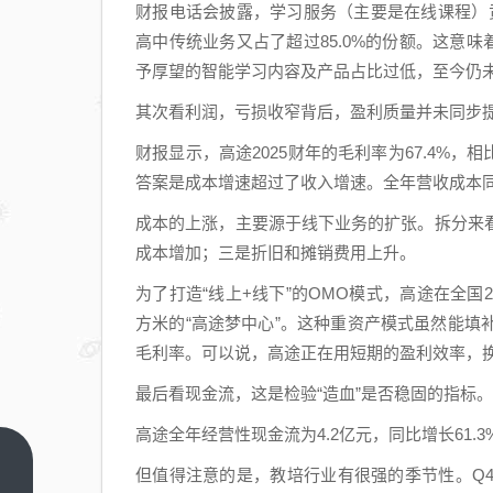
财报电话会披露，学习服务（主要是在线课程）贡
高中传统业务又占了超过85.0%的份额。这意
予厚望的智能学习内容及产品占比过低，至今仍
其次看利润，亏损收窄背后，盈利质量并未同步
财报显示，高途2025财年的毛利率为67.4%，
答案是成本增速超过了收入增速。全年营收成本同比
成本的上涨，主要源于线下业务的扩张。拆分来
成本增加；三是折旧和摊销费用上升。
为了打造“线上+线下”的OMO模式，高途在全国
方米的“高途梦中心”。这种重资产模式虽然能
毛利率。可以说，高途正在用短期的盈利效率，
最后看现金流，这是检验“造血”是否稳固的指标。
高途全年经营性现金流为4.2亿元，同比增长61
民生
但值得注意的是，教培行业有很强的季节性。Q