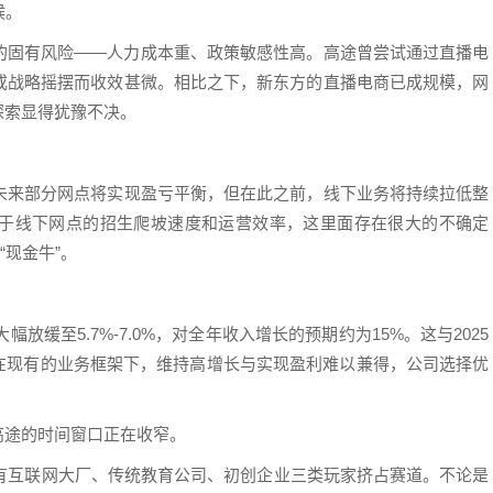
候。
的固有风险——人力成本重、政策敏感性高。高途曾尝试通过直播电
或战略摇摆而收效甚微。相比之下，新东方的直播电商已成规模，网
探索显得犹豫不决。
未来部分网点将实现盈亏平衡，但在此之前，线下业务将持续拉低整
于线下网点的招生爬坡速度和运营效率，这里面存在很大的不确定
“现金牛”。
放缓至5.7%-7.0%，对全年收入增长的预期约为15%。这与2025
，在现有的业务框架下，维持高增长与实现盈利难以兼得，公司选择优
高途的时间窗口正在收窄。
，已有互联网大厂、传统教育公司、初创企业三类玩家挤占赛道。不论是