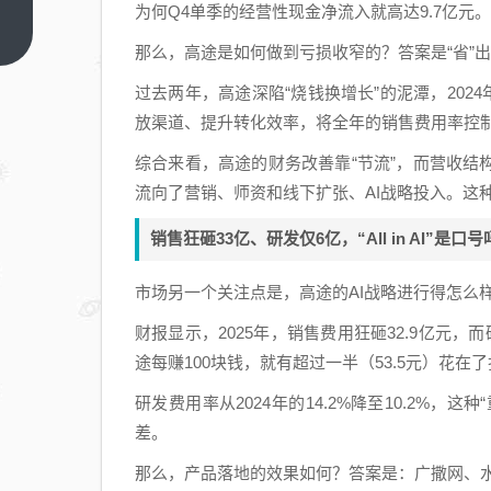
金融
为何Q4单季的经营性现金净流入就高达9.7亿
租赁
上一
那么，高途是如何做到亏损收窄的？答案是“省”
篇
迎来
副总
过去两年，高途深陷“烧钱换增长”的泥潭，2024
裁，
放渠道、提升转化效率，将全年的销售费用率控制
房企
综合来看，高途的财务改善靠“节流”，而营收结
股东
流向了营销、师资和线下扩张、AI战略投入。这种
成被
执行
销售狂砸33亿、研发仅6亿，“All in AI”是口
人，
数字
市场另一个关注点是，高途的AI战略进行得怎么
化能
财报显示，2025年，销售费用狂砸32.9亿元，
否突
途每赚100块钱，就有超过一半（53.5元）花在
围？
研发费用率从2024年的14.2%降至10.2%，这种
差。
那么，产品落地的效果如何？答案是：广撒网、