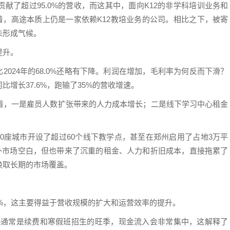
献了超过95.0%的营收，而这其中，面向K12的非学科培训业务和
味着，高途本质上仍是一家依赖K12教培业务的公司。相比之下，被寄
未形成气候。
提升。
相比2024年的68.0%还略有下降。利润在增加，毛利率为何反而下滑？
增长37.6%，跑输了35%的营收增速。
看，一是雇员人数扩张带来的人力成本增长；二是线下学习中心租金
20座城市开设了超过60个线下教学点，甚至在郑州启用了占地3万平
填补市场空白，但也带来了沉重的租金、人力和折旧成本，直接拖累了
换取长期的市场覆盖。
.3%，这主要得益于营收规模的扩大和运营效率的提升。
4通常是续费和寒假班招生的旺季，现金流入会非常集中，这解释了