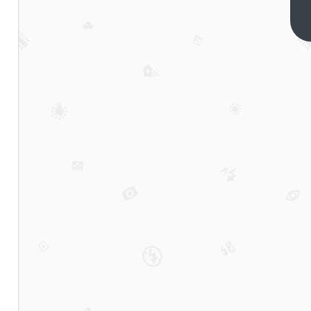
降智，字节
成为硅谷门
下一篇
外的“野蛮
人”？