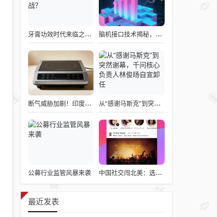
牙膏功效时代来临之际，企业应如何备战？
脑机接口技术揭秘，引领读心术革命的领跑者大盘点
断气威胁加剧！印度民众疯抢电磁炉 制造商将从中国空运部件
从“感谢马斯克”到突然谢幕，千问核心负责人林俊旸自宣卸任
公募行业监管风暴来袭
中国社交闯北美：选择远大于努力
最近发表