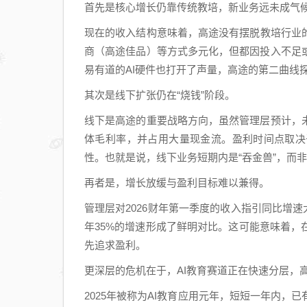
首先是核心增长仍靠传统教培，新业务远未成气
现在的收入结构意味着，高途没有摆脱教培行业
商（高途佳品）等方式多元化，但都因投入不足
易有道的AI硬件也打开了声量，高途的第二曲线
其次是线下扩张仍在“烧钱”阶段。
线下是高途的重要战略方向，虽然管理层预计，
体毛利率，并占用大量现金流。盈利时间点取决
性。也就是说，线下业务短期内是“吞金兽”，而非
再者是，增长放缓与盈利目标难以兼得。
管理层对2026财年第一季度的收入指引同比增速大幅
年35%的增速形成了鲜明对比。这可能意味着
先追求盈利。
更深层的危机在于，AI教育赛道正在快速分层，
2025年被称为AI教育应用元年，短短一年内