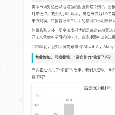
资本市场对这份减亏增盈的财报反应“冷淡”。财报
月来低点。截至3月6日收盘，高途市值为4.9亿美
市值规模，在教育行业三巨头的格局中已明显掉队
体量悬殊之外，更令市场担忧的是高途在AI赛道
好未来凭借AI学习机创收时，高途却因AI业务进展
2025年初，创始人陈向东喊出“All with AI，A
营收增加、亏损收窄，“造血能力”修复了吗？
高途正在讲关于“修复”的故事，我们从营收、利
复了吗？