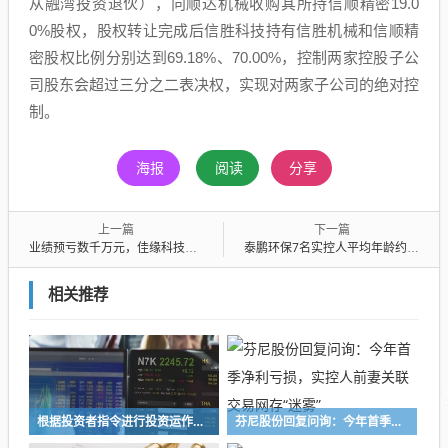
从融湾投资退伙），向顺达机械收购其所持信顺精密19.0
0%股权，股权转让完成后信胜科技持有信胜机械和信顺精
密股权比例分别达到69.18%、70.00%，控制两家控股子公
司股东会超过三分之二表决权，实现对两家子公司的绝对控
制。
海报
阅读
分享
上一篇
下一篇
业绩预亏数千万元，佳缘科技实控人拟询价转让3%股份，一致行动人及持股平台刚套现超1亿元
泰鹏环保7名实控人平均年龄约60岁，控制权稳定性等被追问
相关推荐
根据投资者指令进行投资运作！长兴万乘私募及时任副总经理收警示函
芬尼股份回复问询：今年首季净利亏损，实控人前妻关联交易网存“迷雾”