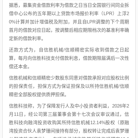
据悉，募集资金借款利率为借款之日当日全国银行间同业拆
借中心公布的五年期以上贷款市场报价利率（LPR）上浮2
0%计算并加计增值税及附加，并且自LPR调整的下个周期
首月的借款对应日起，按调整后相应期限档次的基准利率确
定新的借款利率。
还款方式为，自信胜机械/信顺精密实际收到借款之日起
算，每月向信胜科技支付借款利息，借款期限届满后一次性
偿还本金。
信胜机械和信顺精密少数股东同意对借款承担对应股权比例
的担保责任，担保方式为保证担保及以所持信胜机械/信顺
精密全部股权提供质押担保。
信胜科技称，为了保障发行人及中小投资者利益，2026年2
月11日，经公司第三届董事会第十七次会议审议通过，信
胜科技向融湾投资收购其所持信胜机械12.14%股权（原融
湾投资合伙人袁梦珊间接持有部分，股权转让完成后袁梦珊