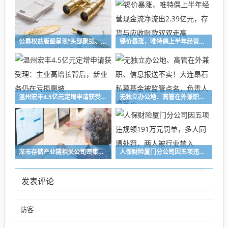
公募权益版图呈现“头部聚拢、中小深耕”格局 百亿级主动权益基金扩容至72只，16家公募主动权益规模突破千亿元
锡价暴涨，唯特偶上半年经营现金流净流出2.39亿元，存货与应收账款双双走高
温州宏丰4.5亿元定增申请获受理：主业高增长背后，新业务仍在亏损爬坡
无独立办公地、高管在外兼职、信息报送不实！大连昂石私募基金被监管点名，负责人遭警示
深市存储产业链相关公司密集释放积极信号，业界看好行业高景气度持续性
人保财险厦门分公司因五项违规领191万元罚单，多人同遭处罚，两人被行业禁入
发表评论