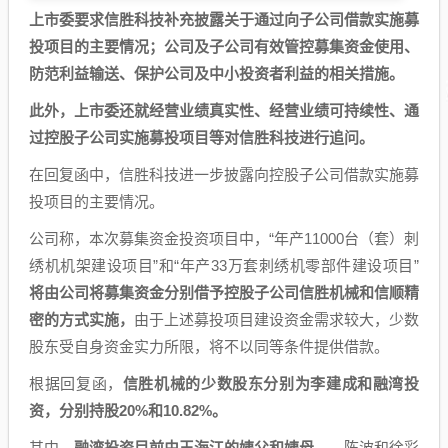
上市委要求信胜科技补充披露关于通过向子公司借款实施募
投项目的主要情况；公司及子公司有效管控募集资金使用、
防范利益输送、保护公司及中小投资者利益的相关措施。
此外，上市委还就经营业绩真实性、经营业绩可持续性、通
过控股子公司实施募投项目等对信胜科技进行追问。
在回复函中，信胜科技进一步披露向控股子公司借款实施募
投项目的主要情况。
公司称，本次募集资金投资项目中，“年产11000台（套）刺
绣机机架建设项目”和“年产33万套刺绣机零部件建设项目”
将由公司将募集资金分别借予控股子公司信胜机械和信顺精
密的方式实施，
由于上述募投项目建设资金需求较大，少数
股东受自身资金实力所限，将不以同等条件提供借款。
根据回复函，
信胜机械的少数股东分别为李建成和融湾投
资，分别持股20%和10.82%。
其中，
融湾投资目前由王海江的姨父和姨母
——陈波和徐彩