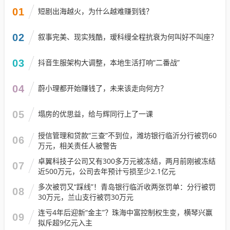
01
短剧出海越火，为什么越难赚到钱？
02
叙事完美、现实残酷，瑷科缦全程抗衰为何叫好不叫座？
03
抖音生服架构大调整，本地生活打响“二番战”
04
蔚小理都开始赚钱了，未来该走向何方？
05
塌房的优思益，给与辉同行上了一课
授信管理和贷款“三查”不到位，潍坊银行临沂分行被罚60
06
万元，相关责任人被警告
卓翼科技子公司又有300多万元被冻结，两月前刚被冻结
07
近500万元，公司去年预计亏损至少2.1亿元
多次被罚又“踩线”！青岛银行临沂收两张罚单：分行被罚
08
30万元，兰山支行被罚30万元
连亏4年后迎新“金主”？珠海中富控制权生变，横琴兴赢
09
拟斥超9亿元入主