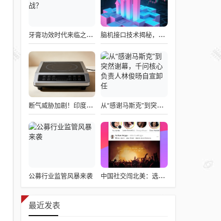
牙膏功效时代来临之际，企业应如何备战？
脑机接口技术揭秘，引领读心术革命的领跑者大盘点
断气威胁加剧！印度民众疯抢电磁炉 制造商将从中国空运部件
从“感谢马斯克”到突然谢幕，千问核心负责人林俊旸自宣卸任
公募行业监管风暴来袭
中国社交闯北美：选择远大于努力
最近发表