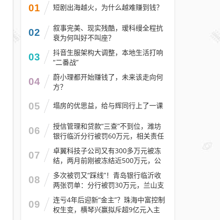
01
短剧出海越火，为什么越难赚到钱？
叙事完美、现实残酷，瑷科缦全程抗
02
衰为何叫好不叫座？
抖音生服架构大调整，本地生活打响
03
“二番战”
蔚小理都开始赚钱了，未来该走向何
04
方？
05
塌房的优思益，给与辉同行上了一课
授信管理和贷款“三查”不到位，潍坊
06
银行临沂分行被罚60万元，相关责任
人被警告
卓翼科技子公司又有300多万元被冻
07
结，两月前刚被冻结近500万元，公
司去年预计亏损至少2.1亿元
多次被罚又“踩线”！青岛银行临沂收
08
两张罚单：分行被罚30万元，兰山支
行被罚30万元
连亏4年后迎新“金主”？珠海中富控制
09
权生变，横琴兴赢拟斥超9亿元入主