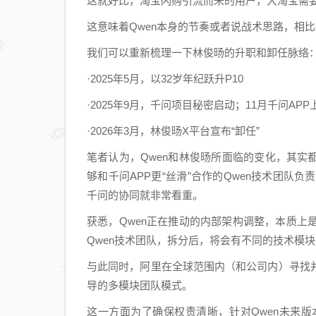
这就好比，淘宝闪购引流而来的用户，大淘宝需
件的
这意味着Qwen本身的节奏或者说战术思路，相比
答案
在哪
我们可以重新梳理一下林俊旸的升职和卸任脉络
儿？
·2025年5月，以32岁年纪跃升P10
·2025年9月，千问项目秘密启动；11月千问
·2026年3月，林俊旸X平台宣布“卸任”
笔者认为，Qwen和林俊旸所面临的变化，其实
够和千问APP更“丝滑”合作的Qwen技术团队
千问的协同就非常看重。
获悉，Qwen正在推动的内部架构调整，本质
Qwen技术团队，拆分后，将会有不同的技术模
与此同时，阿里在全球范围内（和公司内）寻找
导的多模块团队模式。
这一方面为了确保权责清晰，针对Qwen未来