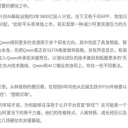
需要的模块之中。
AI基础设施的3年3800亿投入计划，当下又有千问APP、淘宝闪
分配。“此前平头哥单独上市，其实就是一种减少阿里资源压力的方
望Qwen得到更多的资源用于多个研发方向，其中包括了具身智能、智
本身，先把Qwen真正在SOTA角度做到极致。另有声音显示，有高
入Qwen并承担关键责任，以强化团队的技术基因和酝酿更多的“天
在AI技术路线、Qwen和AI C端业务协同上，存在一些不同看法。
思。从林俊旸的履历看，在短短6年内他从应届生跃升P10并被委以
任”、“慧眼识珠”。
的年轻才俊，为何能够在深夜于公开平台官宣“卸任”？这可能是一个
成为阿里当下的骨干力量，他们的性格特点、人格特质、成长经历以及
这几场硬仗的关键基础。