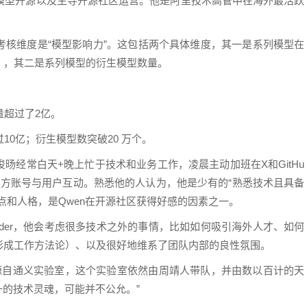
系列模型开源以及主导开源社区运营。他是阿里技术高管中在海外最活跃
考核维度是“模型影响力”。这包括两个具体维度，其一是系列模型在
），其二是系列模型的衍生模型数量。
量超过了2亿。
过10亿；衍生模型数突破20 万个。
旸经常白天+晚上忙于技术和业务工作，凌晨主动加班在X和GitHu
官方账号与用户互动。熟悉他的人认为，他是少有的“熟悉技术且具备
点和人格，是Qwen在开源社区获得好感的因素之一。
ader，他会考虑很多技术之外的事情，比如如何吸引海外人才、如何
形成工作方法论）、以及很好地维系了团队内部的良性氛围。
体源自通义实验室，这个实验室依然由周靖人带队，并由数以百计的天
一的技术灵魂，可能并不公允。”