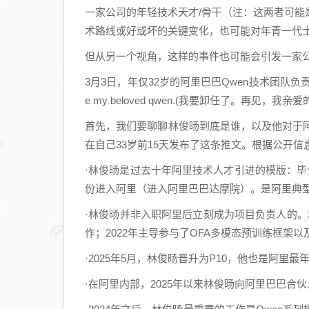
一家公司的年轻技术天才/骨干（注：这两者可
术路线或好或坏的关键变化，也可能对年青一代
但从另一个视角，这样的事件也可能会引发一家
3月3日，年仅32岁的阿里巴巴Qwen技术团队负责人林
e my beloved qwen.(我要卸任了。再见，我亲爱的
首先，我们要聊聊林俊旸到底是谁，以及他对于阿里到
在自己33岁前15天发布了这条推文。根据公开
·林俊旸是过去十年阿里技术人才引进的模版：
份进入阿里（进入阿里巴巴达摩院）。是阿里典型
·林俊旸并非入职阿里后立刻成为项目负责人的。
作；2022年主导参与了OFA多模态预训练框架以及Ch
·2025年5月，林俊旸晋升为P10，他也是阿里
·在阿里内部，2025年以来林俊旸向阿里巴巴合伙