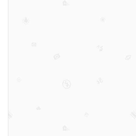
逻
辑
该
变
了