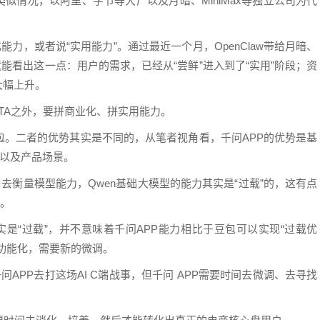
类似情况，以阿里、字节等大厂以及月暗、MiniMax等独立公司为代
力，或者说“实用能力”。通过最近一个月，OpenClaw带给月暗、
就能看出这一点：用户的需求，已经从“尝鲜”进入到了“实用”阶段；资
大幅上升。
TA之外，要拼商业化、拼实用能力。
包。二者的优势其实是不同的，从笔者视角看，千问APP的优势是基
量以及产品场景。
去衡量模型能力，Qwen基础大模型的能力其实是“过载”的，这有点
象。
实是“过载”，并不意味着千问APP能力相比于豆包可以实现“过载优
、功能化，需要新的微调。
APP去打这场AI C端战事，但千问 APP需要时间去微调、去寻找