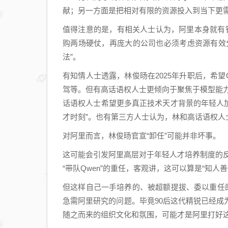
献；另一方面是把相对有限的资源投入到当下更
值得注意的是，有相关人士认为，阿里本身就有针对
购两场硬仗，再庞大的公司也必须考虑资源有效
法”。
有知情人士透露，林俊旸在2025年升职后，希
驾等。但有高话语权人士更倾向于聚焦于模型能力
话语权人士希望更多真正技术天才背景的年轻人加
才时刻”。也有第三方人士认为，林和高话语权人士
对阿里而言，林俊旸官宣“卸任”可能并非坏事。
这可能会引发阿里高层对于年轻人才培养制度的反
“带队Qwen”的重任，客观讲，这可以算是“知人善
但这样自己一手培养的、被超额提拔、委以重任
急需阿里研究的问题。毕竟90后这代精锐已经
随之而来的组织文化和氛围，可能才是阿里打好