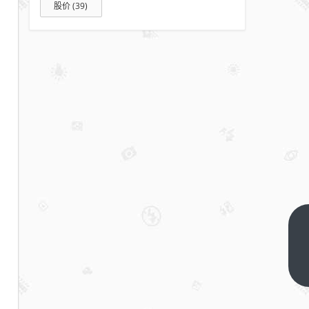
股价
(39)
百
度
的
下
一
估
篇
值