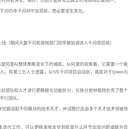
要时间去消化、培养，然后才能转化出真正的电商核心盘用户。
于2025年千问APP出现前，势必要发生变化。
：
APP上线（期间大量千问和其他部门同学被协调进入千问项目组）
都是阿里AI整体策略变化下的缩影。从阿里的视角看，它需要一个能
负责人。有第三方人士透露，从9月千问项目启动后，高层对于Qwen与
上是对团队和人才进行更精细化功能拆分，在拆分前林俊旸负责了整个
块平行团队。
并挖掘适配不同模块的技术天才，并试图打造由多个天才技术领袖领
版本迭代工作，可以更精准地发觉到底是什么环节出现问题或额外贡