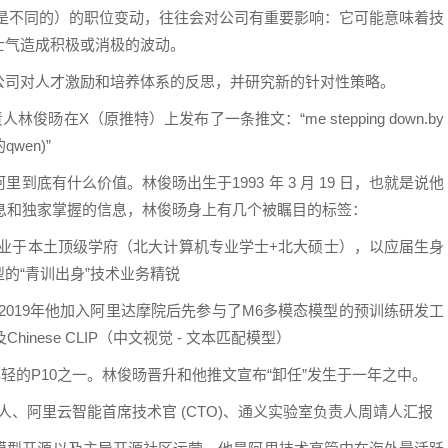
能是不同的）的职位变动，往往会对公司有重要影响：它可能意味着技
士气造成积极或消极的波动。
公司对人才激励和培养体系的反思，并研究新的针对性策略。
俊旸在X（原推特）上发布了一条推文：“me stepping down.by
qwen)”
底有什么价值。林俊旸出生于1993 年 3 月 19 日，也就是说他
信息和独家掌握的信息，林俊旸身上有几个被瞩目的标签：
毕业于本土顶级学府（北大计算机专业学士+北大硕士），以应届生身
的“青训出身”技术业务精锐
2019年他加入阿里达摩院后先参与了M6多模态模型的预训练研发工
inese CLIP（中文视觉 - 文本匹配模型）
最年轻的P10之一。林俊旸晋升和他推文宣布“卸任”发生于一年之中。
人、阿里云智能首席技术官 (CTO)、通义实验室负责人周靖人汇报