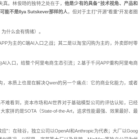
失真。林俊旸的独特之处在于，
他是少有的具备“技术视角、产品和
Ilya Sutskever那样的人
，但对于主打“开源”看重“开发者圈
，为什么会有情绪）。
APP为主的C端AI入口之战；其二是以淘宝闪购为主的，外卖即时零
为AI入口，给整个阿里电商生态引流；2.基于千问APP重构阿里电商
）
构，本质上也是在解决Qwen的另一个痛点：它的商业化能力，或者
品迭代思路不难看到，资本市场和AI世界对于基础模型公司的评估认知，已经
的是SOTA（State-of-the-Art，追求性能最强、效果最好、最
：在硅谷，独立公司以OpenAI和Anthropic为代表；大厂以Goog