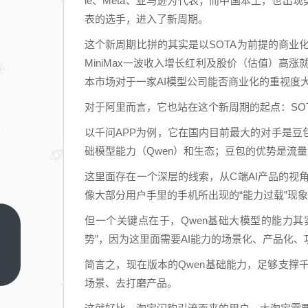
le、Meta、亚马逊为代表；而中国本土，也出现
表的选手，进入了新周期。
这个新周期比拼的其实是以SOTA为前提的商业化能
MiniMax一波收入增长红利及股价（估值）高涨
本市场对于一家AI模型公司能否商业化的重视度
对于阿里而言，它也站在这个新周期的起点：SO
以千问APP为例，它在国内目前最大的对手是豆
础模型能力（Qwen）和生态；豆包的优势是流
这里面存在一个深层的线索，从C端AI产品的视角
像大部分用户手里的手机所出现的“能力过载”现
但一个关键点在于，Qwen基础大模型的能力其
人人
势”，因为这里面需要AI能力的场景化、产品化
呼唤
“贾维
简言之，现在版本的Qwen基础能力，足够支撑千问
上一
篇
斯”，
场景、去打磨产品。
AI硬