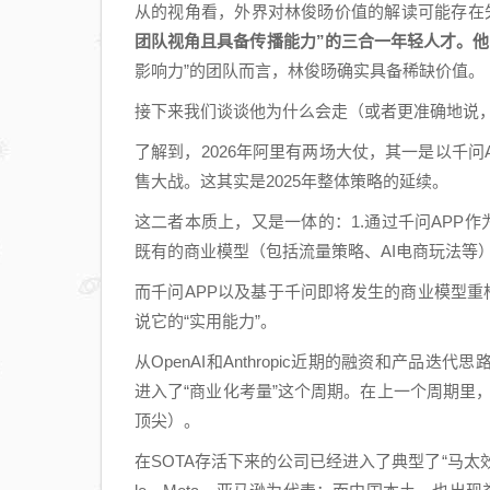
从的视角看，外界对林俊旸价值的解读可能存在
团队视角且具备传播能力”的三合一年轻人才。他可能不是
影响力”的团队而言，林俊旸确实具备稀缺价值。
接下来我们谈谈他为什么会走（或者更准确地说
了解到，2026年阿里有两场大仗，其一是以千问
售大战。这其实是2025年整体策略的延续。
这二者本质上，又是一体的：1.通过千问APP作
既有的商业模型（包括流量策略、AI电商玩法等
而千问APP以及基于千问即将发生的商业模型重
说它的“实用能力”。
从OpenAI和Anthropic近期的融资和产
进入了“商业化考量”这个周期。在上一个周期里，大家拼
顶尖）。
在SOTA存活下来的公司已经进入了典型了“马太效应”