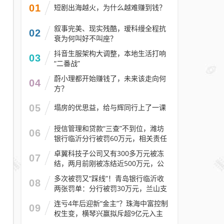
01
短剧出海越火，为什么越难赚到钱？
叙事完美、现实残酷，瑷科缦全程抗
02
衰为何叫好不叫座？
抖音生服架构大调整，本地生活打响
03
“二番战”
蔚小理都开始赚钱了，未来该走向何
04
方？
05
塌房的优思益，给与辉同行上了一课
授信管理和贷款“三查”不到位，潍坊
06
银行临沂分行被罚60万元，相关责任
人被警告
卓翼科技子公司又有300多万元被冻
07
结，两月前刚被冻结近500万元，公
司去年预计亏损至少2.1亿元
多次被罚又“踩线”！青岛银行临沂收
08
两张罚单：分行被罚30万元，兰山支
行被罚30万元
连亏4年后迎新“金主”？珠海中富控制
09
权生变，横琴兴赢拟斥超9亿元入主