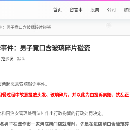
首页
留言本
股票
公司
财
件：男子竟口含玻璃碎片碰瓷
诈事件：男子竟口含玻璃碎片碰瓷
抢沙发
默认
报两起恶意索赔敲诈事件。
用餐过程中故意投放头发、玻璃碎片，并以此为由投诉索赔、扰乱正
共和国治安管理处罚法》作出行政拘留的行政处罚决定。
名男子在焦作市一家海底捞门店就餐时，先是在进店前口含玻璃碎