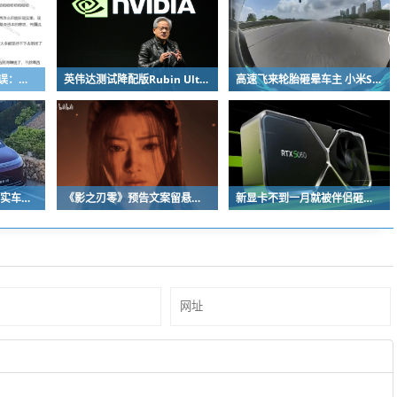
粉笔公开信自曝决策失误：承认鸡贼 蹭热度 舍不得成本想多收钱
英伟达测试降配版Rubin Ultra GPU：HBM短缺下芯片厂商如何破局
高速飞来轮胎砸晕车主 小米SU7自动断电呼叫120 全程半小时救回一命
流线溜背设计！享界V8实车亮相：增程版最大续航339km
《影之刃零》预告文案留悬念 玩家：要反向跳票
新显卡不到一月就被伴侣砸烂：小哥哀叹如此脆弱