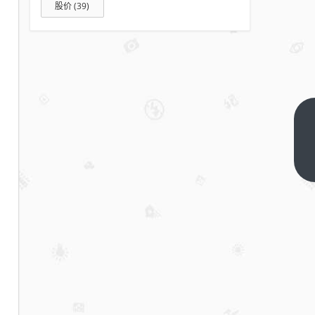
股价
(39)
2025
年中
国申
下一
篇
请国
际专
利量
全球
第
一！
领先
美