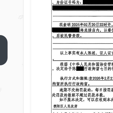
小米史上
电池最大
的旗舰来
上一篇
了！小米
17 Max五
月见：
8000mAh
加持 淘汰
充电宝