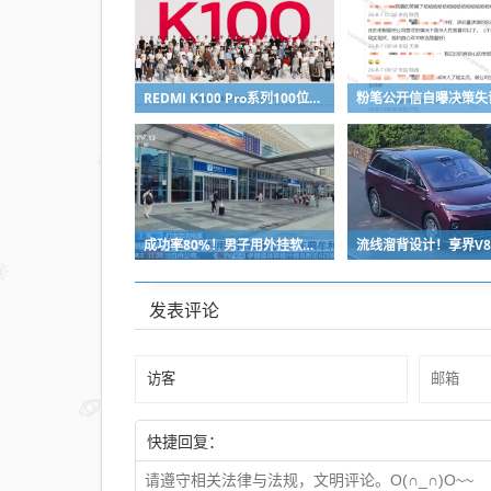
REDMI K100 Pro系列100位工程师代表亮相：设计、工程K90原班人马操刀
成功率80%！男子用外挂软件抢12306火车票：牟利2万多被判刑
发表评论
快捷回复：