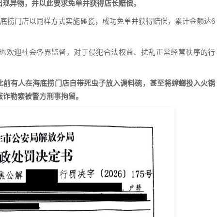
出现异物，并以此要求免单并获得店长赔偿。
海底捞门店以同样方式实施碰瓷，成功免单并获得赔偿，累计金额达6
也欢迎社会各界监督，对于侵犯合法权益、扰乱正常经营秩序的行
此前有人在海底捞门店自带死虫子放入调料碗，甚至将蟑螂投入火锅
敲诈勒索被警方刑事拘留。