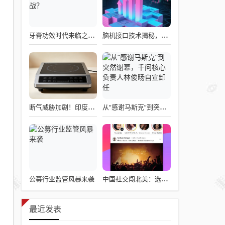
牙膏功效时代来临之际，企业应如何备战？
脑机接口技术揭秘，引领读心术革命的领跑者大盘点
断气威胁加剧！印度民众疯抢电磁炉 制造商将从中国空运部件
从“感谢马斯克”到突然谢幕，千问核心负责人林俊旸自宣卸任
公募行业监管风暴来袭
中国社交闯北美：选择远大于努力
最近发表