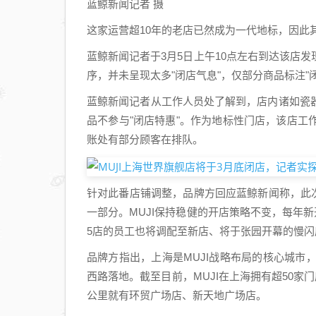
蓝鲸新闻记者 摄
这家运营超10年的老店已然成为一代地标，因此
蓝鲸新闻记者于3月5日上午10点左右到达该店
序，并未呈现太多"闭店气息"，仅部分商品标注"
蓝鲸新闻记者从工作人员处了解到，店内诸如瓷
品不参与"闭店特惠"。作为地标性门店，该店
账处有部分顾客在排队。
针对此番店铺调整，品牌方回应蓝鲸新闻称，此次
一部分。MUJI保持稳健的开店策略不变，每年新
5店的员工也将调配至新店、将于张园开幕的慢闪
品牌方指出，上海是MUJI战略布局的核心城市
西路落地。截至目前，MUJI在上海拥有超50家
公里就有环贸广场店、新天地广场店。