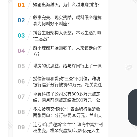
01
短剧出海越火，为什么越难赚到钱？
叙事完美、现实残酷，瑷科缦全程抗
02
衰为何叫好不叫座？
抖音生服架构大调整，本地生活打响
03
“二番战”
蔚小理都开始赚钱了，未来该走向何
04
方？
05
塌房的优思益，给与辉同行上了一课
授信管理和贷款“三查”不到位，潍坊
06
银行临沂分行被罚60万元，相关责任
人被警告
卓翼科技子公司又有300多万元被冻
07
结，两月前刚被冻结近500万元，公
广州
司去年预计亏损至少2.1亿元
银行
多次被罚又“踩线”！青岛银行临沂收
08
两张罚单：分行被罚30万元，兰山支
增资
下一
行被罚30万元
篇
扩股
连亏4年后迎新“金主”？珠海中富控制
09
权生变，横琴兴赢拟斥超9亿元入主
又有