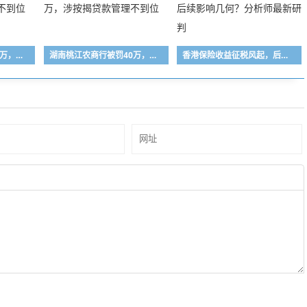
农行尉犁县支行被罚30万，涉信贷业务管理不到位
湖南桃江农商行被罚40万，涉按揭贷款管理不到位
香港保险收益征税风起，后续影响几何？分析师最新研判