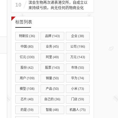
滨会生物再次递表港交所，自成立以
新进
10
来持续亏损，尚无任何药物商业化
展，
时隔
标签列表
多年
再启
特斯拉
(36)
品牌
(143)
企业
(38)
动背
后核
中国
(80)
业务
(45)
公司
(196)
心一
亿元
(330)
阿里
(49)
万元
(143)
级资
本充
股份
(42)
股票
(143)
市场
(50)
足率
逼近
用户
(109)
销量
(50)
华为
(74)
监管
模型
(108)
产品
(50)
小米
(73)
红线
芯片
(40)
自己的
(36)
门店
(59)
的是
(59)
智能
(48)
机器人
(75)